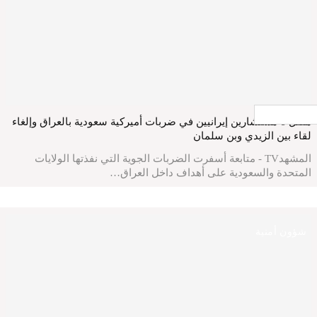
جار التحميل ...
مقتل 6 مستشارين إيرانيين في ضربات أميركية سعودية بالعراق وإلغاء
لقاء بين الزيدي وبن سلمان
المشهدTV - متابعة أسفرت الضربات الجوية التي نفذتها الولايات
المتحدة والسعودية على أهداف داخل العراق…
شؤون أمنية