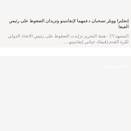
إنجلترا وويلز تسحبان دعمهما لإنفانتينو وتزيدان الضغوط على رئيس
الفيفا
المشهدTV - هيئة التحرير تزايدت الضغوط على رئيس الاتحاد الدولي
لكرة القدم (فيفا)، جياني إنفانتينو،…
المشهد الوطني