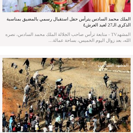
الملك محمد السادس يترأس حفل استقبال رسمي بالمضيق بمناسبة
الذكرى الـ27 لعيد العرش٤
المشهدTV - متابعة ترأس صاحب الجلالة الملك محمد السادس، نصره
الله، بعد زوال اليوم الخميس، بساحة عمالة…
المشهد السياسي