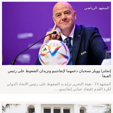
المشهد الرياضي
إنجلترا وويلز تسحبان دعمهما لإنفانتينو وتزيدان الضغوط على رئيس
الفيفا
المشهدTV - هيئة التحرير تزايدت الضغوط على رئيس الاتحاد الدولي
لكرة القدم (فيفا)، جياني إنفانتينو،…
المشهد الوطني