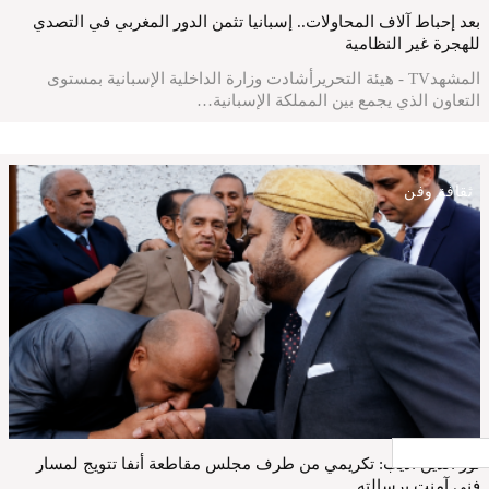
بعد إحباط آلاف المحاولات.. إسبانيا تثمن الدور المغربي في التصدي
للهجرة غير النظامية
المشهدTV - هيئة التحريرأشادت وزارة الداخلية الإسبانية بمستوى
التعاون الذي يجمع بين المملكة الإسبانية…
ثقافة وفن
جار التحميل ...
نور الدين أديب: تكريمي من طرف مجلس مقاطعة أنفا تتويج لمسار
فني آمنت برسالته