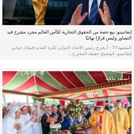
إنفانتينو: بيع حصة من الحقوق التجارية لكأس العالم مجرد مقترح قيد
التشاور وليس قرارًا نهائيًا
المشهدTV - أ.بخرج رئيس الاتحاد الدولي لكرة القدم (فيفا)، جياني
إنفانتينو، لتوضيح حقيقة المقترح…
أنشطة ملكية