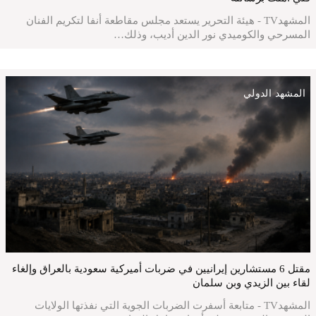
المشهدTV - هيئة التحرير يستعد مجلس مقاطعة أنفا لتكريم الفنان
المسرحي والكوميدي نور الدين أديب، وذلك…
المشهد الدولي
مقتل 6 مستشارين إيرانيين في ضربات أميركية سعودية بالعراق وإلغاء
لقاء بين الزيدي وبن سلمان
المشهدTV - متابعة أسفرت الضربات الجوية التي نفذتها الولايات