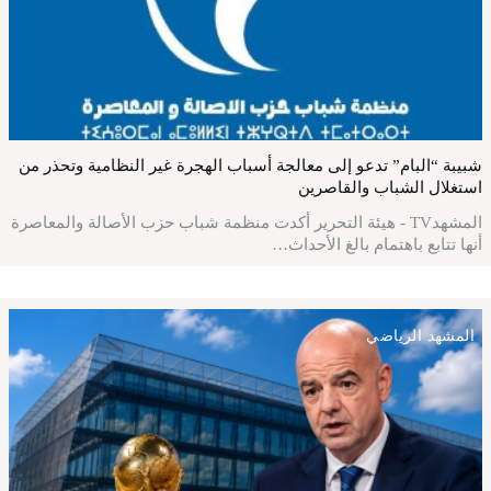
شبيبة “البام” تدعو إلى معالجة أسباب الهجرة غير النظامية وتحذر من
استغلال الشباب والقاصرين
المشهدTV - هيئة التحرير أكدت منظمة شباب حزب الأصالة والمعاصرة
أنها تتابع باهتمام بالغ الأحداث…
المشهد الرياضي