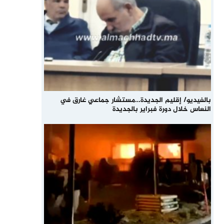
بالفيديو/ إقليم الجديدة…مستشار جماعي غارق في
النعاس خلال دورة فبراير بالجديدة