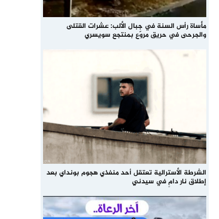
مأساة رأس السنة في جبال الألب: عشرات القتلى
والجرحى في حريق مروّع بمنتجع سويسري
الشرطة الأسترالية تعتقل أحد منفذي هجوم بونداي بعد
إطلاق نار دامٍ في سيدني