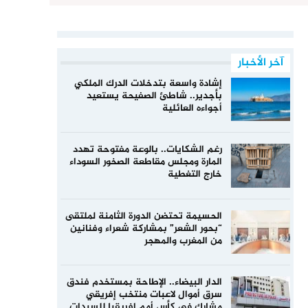
آخر الأخبار
إشادة واسعة بتدخلات الدرك الملكي
بأجدير.. شاطئ الصفيحة يستعيد
أجواءه العائلية
رغم الشكايات.. بالوعة مفتوحة تهدد
المارة ومجلس مقاطعة الصخور السوداء
خارج التغطية
الحسيمة تحتضن الدورة الثامنة لملتقى
“بحور الشعر” بمشاركة شعراء وفنانين
من المغرب والمهجر
الدار البيضاء.. الإطاحة بمستخدم فندق
سرق أموال لاعبات منتخب إفريقي
مشارك في كأس أمم إفريقيا للسيدات