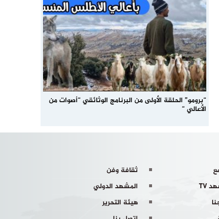
“برومو” الحلقة الأولى من البرنامج الوثائقي “أصوات من
الأعالي “
ع
ثقافة وفن
د TV
المشهد الدولي
نا
هيئة التحرير
اتصل بنا