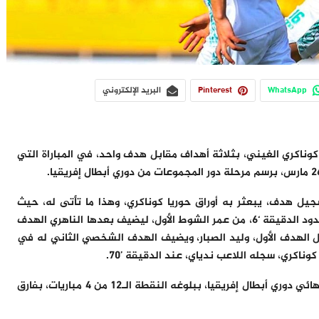
WhatsApp
Pinterest
البريد الإلكتروني
وناكري الغيني، بثلاثة أهداف مقابل هدف واحد، في المباراة التي
يل هدف، يبعثر به أوراق حوريا كوناكري، وهذا ما تأتى له، حيث
تمكن وليد الصبار، من تسجيل أولى أهداف الرجاء عند حدود الدقيقة ‘6، من عمر الشوط الأول، ليضيف بعدها الناهري الهدف
لة حرة، في الدقيقة ’42، ليعود سجل الهدف الأول، وليد الصبار، ويضيف الهدف الشخصي الثاني له في
كوناكري، سجله اللاعب ندياي، عند الدقيقة ’70.
بهذه النتيجة يضمن الرجاء الرياضي رسميا إلى دور ربع نهائي دوري أبطال إفريقيا، ببلوغه النقطة الـ12 من 4 مباريات، بفارق