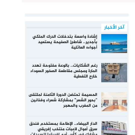
آخر الأخبار
إشادة واسعة بتدخلات الدرك الملكي
بأجدير.. شاطئ الصفيحة يستعيد
أجواءه العائلية
رغم الشكايات.. بالوعة مفتوحة تهدد
المارة ومجلس مقاطعة الصخور السوداء
خارج التغطية
الحسيمة تحتضن الدورة الثامنة لملتقى
“بحور الشعر” بمشاركة شعراء وفنانين
من المغرب والمهجر
الدار البيضاء.. الإطاحة بمستخدم فندق
سرق أموال لاعبات منتخب إفريقي
مشارك في كأس أمم إفريقيا للسيدات