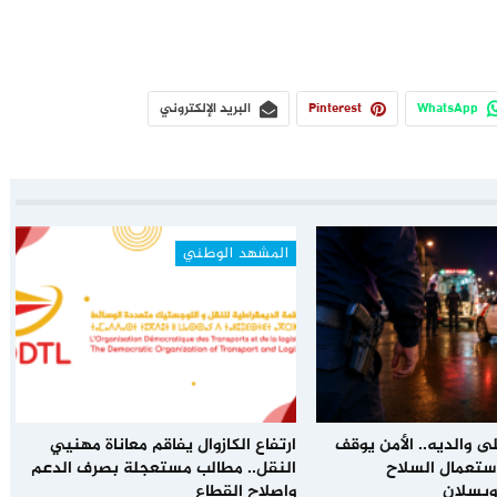
WhatsApp
Pinterest
البريد الإلكتروني
المشهد الوطني
ى والديه.. الأمن يوقف
ارتفاع الكازوال يفاقم معاناة مهنيي
باستعمال السلاح
النقل.. مطالب مستعجلة بصرف الدعم
ويسلان
وإصلاح القطاع