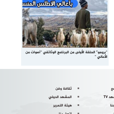
“برومو” الحلقة الأولى من البرنامج الوثائقي “أصوات من
الأعالي “
ع
ثقافة وفن
د TV
المشهد الدولي
نا
هيئة التحرير
اتصل بنا