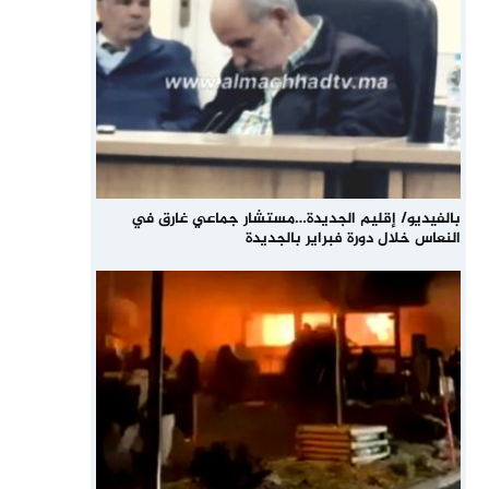
بالفيديو/ إقليم الجديدة…مستشار جماعي غارق في
النعاس خلال دورة فبراير بالجديدة