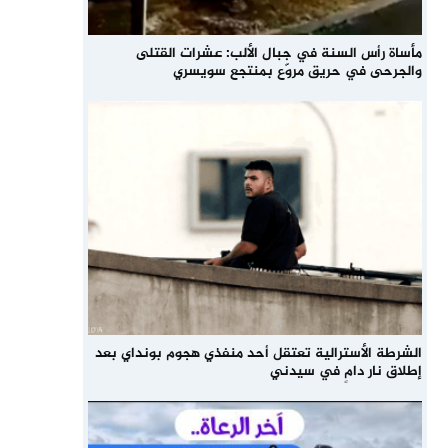
مأساة رأس السنة في جبال الألب: عشرات القتلى
والجرحى في حريق مروّع بمنتجع سويسري
الشرطة الأسترالية تعتقل أحد منفذي هجوم بونداي بعد
إطلاق نار دامٍ في سيدني