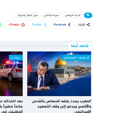
الرجاء الرياضي
حورية كوناكري
دوري أبطال إفريقيا
شارك
Facebook
Twitter
Google+
شاهد أيضا
المشهد السياسي
حوادث
المغرب يجدد رفضه للمساس بالقدس
بعد اعتدائه عل
والأقصى ويدعو إلى وقف التصعيد
جانحاً خطيراً 
الإسرائيلي
الوظيفي في 