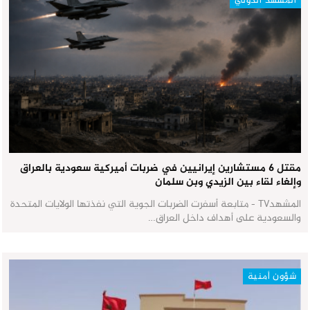
المشهد الدولي
مقتل 6 مستشارين إيرانيين في ضربات أميركية سعودية بالعراق
وإلغاء لقاء بين الزيدي وبن سلمان
المشهدTV - متابعة أسفرت الضربات الجوية التي نفذتها الولايات المتحدة
والسعودية على أهداف داخل العراق…
شؤون أمنية