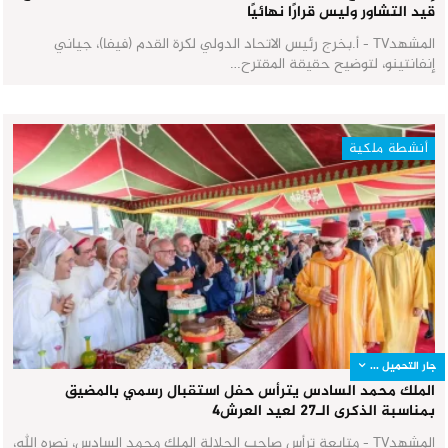
قيد التشاور وليس قرارًا نهائيًا
المشهدTV - أ.بخرج رئيس الاتحاد الدولي لكرة القدم (فيفا)، جياني
إنفانتينو، لتوضيح حقيقة المقترح…
أنشطة ملكية
جار التحميل ...
الملك محمد السادس يترأس حفل استقبال رسمي بالمضيق
بمناسبة الذكرى الـ27 لعيد العرش٤
المشهدTV - متابعة ترأس صاحب الجلالة الملك محمد السادس، نصره الله،