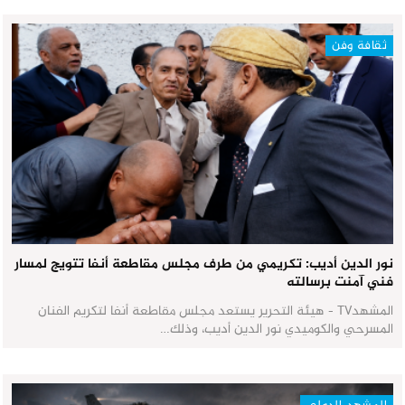
ثقافة وفن
نور الدين أديب: تكريمي من طرف مجلس مقاطعة أنفا تتويج لمسار
فني آمنت برسالته
المشهدTV - هيئة التحرير يستعد مجلس مقاطعة أنفا لتكريم الفنان
المسرحي والكوميدي نور الدين أديب، وذلك…