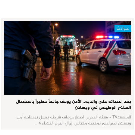
حوادث
بعد اعتدائه على والديه.. الأمن يوقف جانحاً خطيراً باستعمال
السلاح الوظيفي في ويسلان
المشهدTV - هيئة التحرير اضطر موظف شرطة يعمل بمنطقة أمن
ويسلان بضواحي بمدينة مكناس، زوال اليوم الثلاثاء 4…