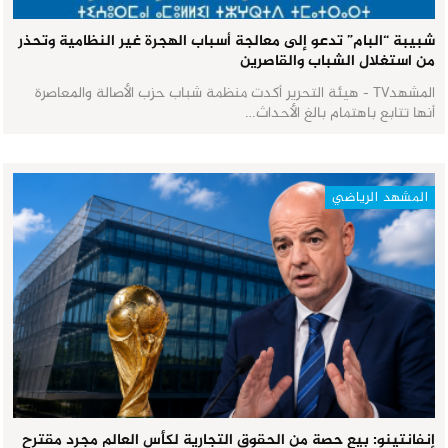
شبيبة “البام” تدعو إلى معالجة أسباب الهجرة غير النظامية وتحذر
من استغلال الشباب والقاصرين
المشهدTV - هيئة التحرير أكدت منظمة شباب حزب الأصالة والمعاصرة
أنها تتابع باهتمام بالغ الأحداث…
المشهد الرياضي
إنفانتينو: بيع حصة من الحقوق التجارية لكأس العالم مجرد مقترح