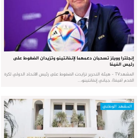
إنجلترا وويلز تسحبان دعمهما لإنفانتينو وتزيدان الضغوط على
رئيس الفيفا
المشهدTV - هيئة التحرير تزايدت الضغوط على رئيس الاتحاد الدولي لكرة
القدم (فيفا)، جياني إنفانتينو،…
المشهد الوطني