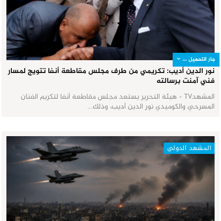
جار التحميل ...
نور الدين أديب: تكريمي من طرف مجلس مقاطعة أنفا تتويج لمسار
فني آمنت برسالته
المشهدTV - هيئة التحرير يستعد مجلس مقاطعة أنفا لتكريم الفنان
المسرحي والكوميدي نور الدين أديب، وذلك…
المشهد الدولي