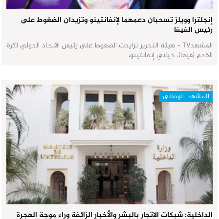
إنجلترا وويلز تسحبان دعمهما لإنفانتينو وتزيدان الضغوط على
رئيس الفيفا
المشهدTV - هيئة التحرير تزايدت الضغوط على رئيس الاتحاد الدولي لكرة
القدم (فيفا)، جياني إنفانتينو،…
المشهد الوطني
الداخلية: شبكات الاتجار بالبشر والأخبار الزائفة وراء موجة الهجرة