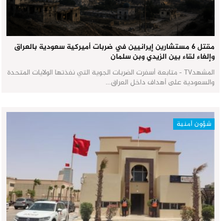
مقتل 6 مستشارين إيرانيين في ضربات أميركية سعودية بالعراق
وإلغاء لقاء بين الزيدي وبن سلمان
المشهدTV - متابعة أسفرت الضربات الجوية التي نفذتها الولايات المتحدة
والسعودية على أهداف داخل العراق…
شؤون أمنية