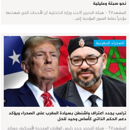
نحو سبتة ومليلية
المشهدTV - هيئة التحرير أكدت وزارة الداخلية أن الأحداث التي شهدتها
مؤخراً نقاط العبور المؤدية إلى…
الصحراء المغربية
ترامب يجدد اعتراف واشنطن بسيادة المغرب على الصحراء ويؤكد
دعم الحكم الذاتي كأساس وحيد للحل
المشهدTV - هيئة التحرير جدد رئيس الولايات المتحدة الأمريكية، دونالد