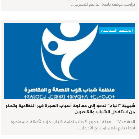
ترامب، موقف بلاده الداعم للمغرب…
المشهد السياسي
شبيبة “البام” تدعو إلى معالجة أسباب الهجرة غير النظامية وتحذر
من استغلال الشباب والقاصرين
المشهدTV - هيئة التحرير أكدت منظمة شباب حزب الأصالة والمعاصرة
أنها تتابع باهتمام بالغ الأحداث…