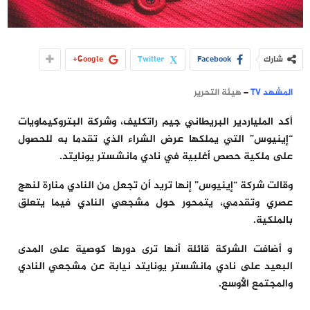
شارك
Facebook
Twitter
Google+
المشهد TV
–
هيئة التحرير
أكد الملياردير البريطاني جيم راتكليف، وشركة البتروكيماويات
“إينيوس” التي يملكها عرض الشراء الذي تقدما به للحصول
على ملكية حصص أغلبية في نادي مانشستر يونايتد.
وقالت شركة “إينيوس” إنها تريد أن تجعل من النادي منارة لنهج
عصري وتقدمي، يتمحور حول مشجعي النادي فيما يتعلق
بالملكية.
و أضافت الشركة قائلة أنها ترى دورها كوصية على المدى
البعيد على نادي مانشستر يونايتد نيابة عن مشجعي النادي
والمجتمع الأوسع.