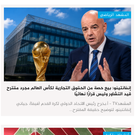
المشهد الرياضي
إنفانتينو: بيع حصة من الحقوق التجارية لكأس العالم مجرد مقترح
قيد التشاور وليس قرارًا نهائيًا
المشهدTV - أ.بخرج رئيس الاتحاد الدولي لكرة القدم (فيفا)، جياني
إنفانتينو، لتوضيح حقيقة المقترح…