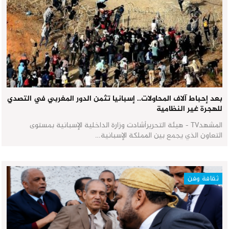
بعد إحباط آلاف المحاولات.. إسبانيا تثمن الدور المغربي في التصدي
للهجرة غير النظامية
المشهدTV - هيئة التحريرأشادت وزارة الداخلية الإسبانية بمستوى
التعاون الذي يجمع بين المملكة الإسبانية…
ثقافة وفن