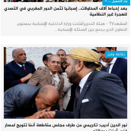
جار التحميل ...
بعد إحباط آلاف المحاولات.. إسبانيا تثمن الدور المغربي في التصدي
للهجرة غير النظامية
المشهدTV - هيئة التحريرأشادت وزارة الداخلية الإسبانية بمستوى
التعاون الذي يجمع بين المملكة الإسبانية…
ثقافة وفن
نور الدين أديب: تكريمي من طرف مجلس مقاطعة أنفا تتويج لمسار