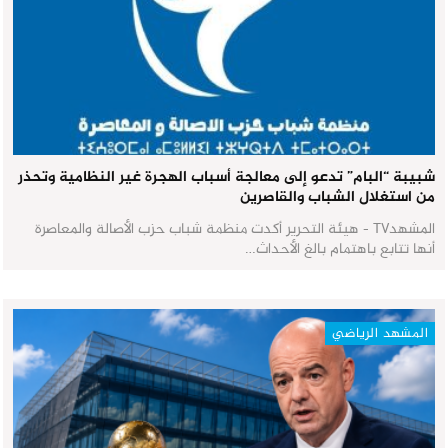
شبيبة “البام” تدعو إلى معالجة أسباب الهجرة غير النظامية وتحذر
من استغلال الشباب والقاصرين
المشهدTV - هيئة التحرير أكدت منظمة شباب حزب الأصالة والمعاصرة
أنها تتابع باهتمام بالغ الأحداث…
المشهد الرياضي