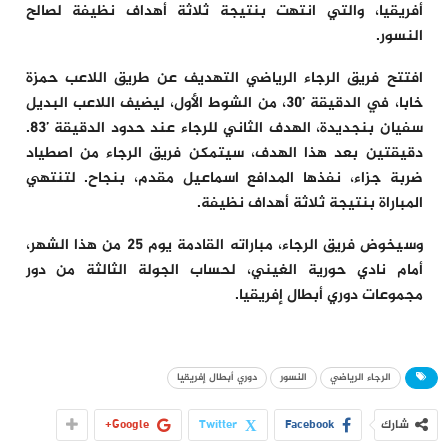
أفريقيا، والتي انتهت بنتيجة ثلاثة أهداف نظيفة لصالح
النسور.
افتتح فريق الرجاء الرياضي التهديف عن طريق اللاعب حمزة
خابا، في الدقيقة ’30، من الشوط الأول، ليضيف اللاعب البديل
سفيان بنجديدة، الهدف الثاني للرجاء عند حدود الدقيقة ’83.
دقيقتين بعد هذا الهدف، سيتمكن فريق الرجاء من اصطياد
ضربة جزاء، نفذها المدافع اسماعيل مقدم، بنجاح. لتنتهي
المباراة بنتيجة ثلاثة أهداف نظيفة.
وسيخوض فريق الرجاء، مباراته القادمة يوم 25 من هذا الشهر،
أمام نادي حورية الغيني، لحساب الجولة الثالثة من دور
مجموعات دوري أبطال إفريقيا.
الرجاء الرياضي
النسور
دوري أبطال إفريقيا
شارك
Facebook
Twitter
Google+