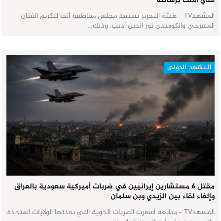
فني آمنت برسالته
المشهدTV - هيئة التحرير يستعد مجلس مقاطعة أنفا لتكريم الفنان
المسرحي والكوميدي نور الدين أديب، وذلك…
المشهد الدولي
مقتل 6 مستشارين إيرانيين في ضربات أميركية سعودية بالعراق
وإلغاء لقاء بين الزيدي وبن سلمان
المشهدTV - متابعة أسفرت الضربات الجوية التي نفذتها الولايات المتحدة