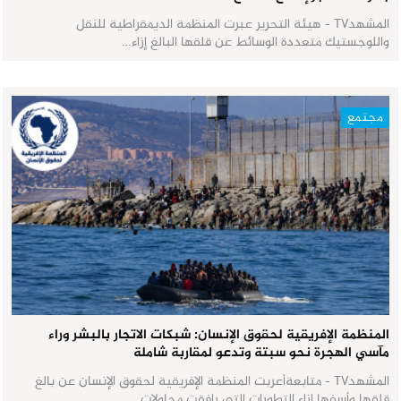
المشهدTV - هيئة التحرير عبرت المنظمة الديمقراطية للنقل
واللوجستيك متعددة الوسائط عن قلقها البالغ إزاء…
مجتمع
المنظمة الإفريقية لحقوق الإنسان: شبكات الاتجار بالبشر وراء
مآسي الهجرة نحو سبتة وتدعو لمقاربة شاملة
المشهدTV - متابعةأعربت المنظمة الإفريقية لحقوق الإنسان عن بالغ
قلقها وأسفها إزاء التطورات التي رافقت محاولات…