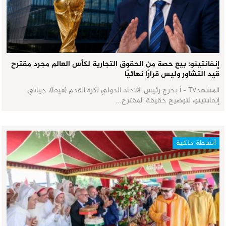
إنفانتينو: بيع حصة من الحقوق التجارية لكأس العالم مجرد مقترح
قيد التشاور وليس قرارًا نهائيًا
المشهدTV - أ.بخرج رئيس الاتحاد الدولي لكرة القدم (فيفا)، جياني
إنفانتينو، لتوضيح حقيقة المقترح…
أنشطة ملكية