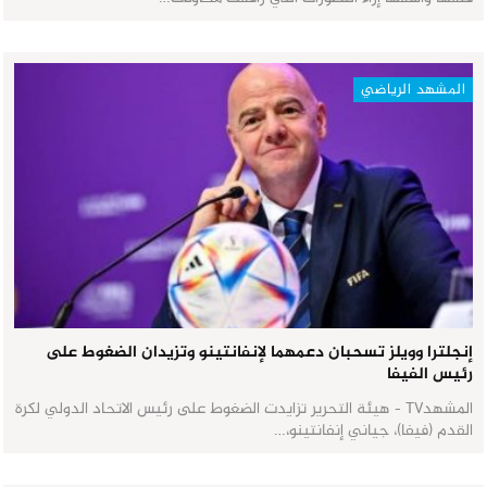
المشهد الرياضي
إنجلترا وويلز تسحبان دعمهما لإنفانتينو وتزيدان الضغوط على
رئيس الفيفا
المشهدTV - هيئة التحرير تزايدت الضغوط على رئيس الاتحاد الدولي لكرة
القدم (فيفا)، جياني إنفانتينو،…