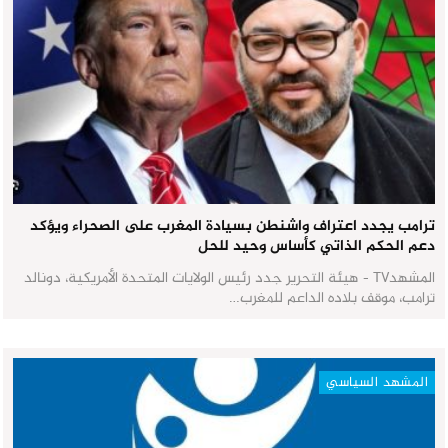
ترامب يجدد اعتراف واشنطن بسيادة المغرب على الصحراء ويؤكد
دعم الحكم الذاتي كأساس وحيد للحل
المشهدTV - هيئة التحرير جدد رئيس الولايات المتحدة الأمريكية، دونالد
ترامب، موقف بلاده الداعم للمغرب…
المشهد السياسي