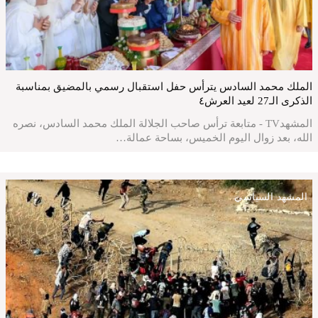
الملك محمد السادس يترأس حفل استقبال رسمي بالمضيق بمناسبة
الذكرى الـ27 لعيد العرش٤
المشهدTV - متابعة ترأس صاحب الجلالة الملك محمد السادس، نصره
الله، بعد زوال اليوم الخميس، بساحة عمالة…
المشهد السياسي