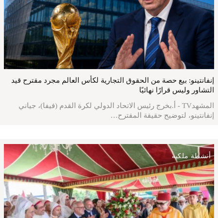
إنفانتينو: بيع حصة من الحقوق التجارية لكأس العالم مجرد مقترح قيد
التشاور وليس قرارًا نهائيًا
المشهدTV - أ.بخرج رئيس الاتحاد الدولي لكرة القدم (فيفا)، جياني
إنفانتينو، لتوضيح حقيقة المقترح…
أنشطة ملكية