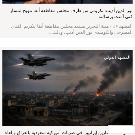
نور الدين أديب: تكريمي من طرف مجلس مقاطعة أنفا تتويج لمسار
فني آمنت برسالته
المشهدTV - هيئة التحرير يستعد مجلس مقاطعة أنفا لتكريم الفنان
المسرحي والكوميدي نور الدين أديب، وذلك…
المشهد الدولي
جار التحميل ...
مقتل 6 مستشارين إيرانيين في ضربات أميركية سعودية بالعراق وإلغاء