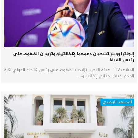
إنجلترا وويلز تسحبان دعمهما لإنفانتينو وتزيدان الضغوط على
رئيس الفيفا
المشهدTV - هيئة التحرير تزايدت الضغوط على رئيس الاتحاد الدولي لكرة
القدم (فيفا)، جياني إنفانتينو،…
المشهد الوطني