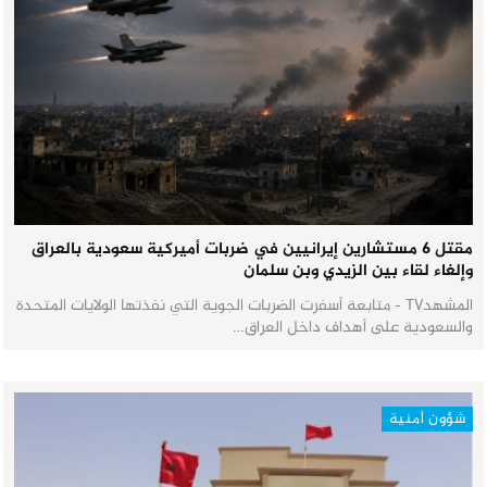
مقتل 6 مستشارين إيرانيين في ضربات أميركية سعودية بالعراق
وإلغاء لقاء بين الزيدي وبن سلمان
المشهدTV - متابعة أسفرت الضربات الجوية التي نفذتها الولايات المتحدة
والسعودية على أهداف داخل العراق…
شؤون أمنية