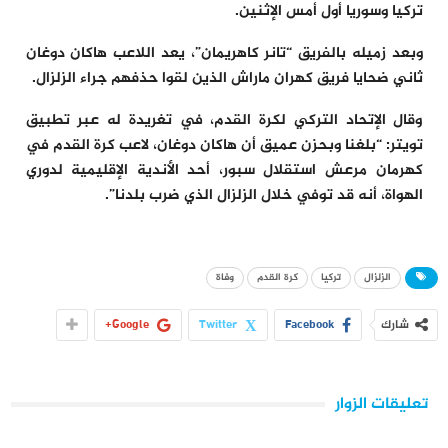
تركيا وسوريا أول أمس الإثنين.
وبعد زميله بالفريق “تانر كاهريمان”، يعد اللاعب هاكان دوغان
ثاني ضحايا فريق كهران ماراش الذين لقوا حذفهم جراء الزلزال.
وقال الإتحاد التركي لكرة القدم، في تغريدة له عبر تطبيق
تويتر: “بلغنا وبحزن عميق أن هاكان دوغان، لاعب كرة القدم في
كهرمان مرعش استقلال سبور، أحد الأندية الإقليمية لدوري
الهواة، أنه قد توفي خلال الزلزال الذي ضرب بلدنا”.
الزلزال
تركيا
كرة القدم
وفاة
شارك
Facebook
Twitter
Google+
تعليقات الزوار