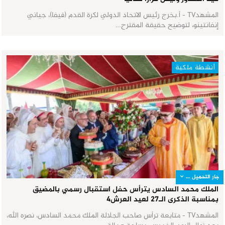
المشهدTV - أ.بخرج رئيس الاتحاد الدولي لكرة القدم (فيفا)، جياني
إنفانتينو، لتوضيح حقيقة المقترح…
أنشطة ملكية
جار التحميل ...
الملك محمد السادس يترأس حفل استقبال رسمي بالمضيق
بمناسبة الذكرى الـ27 لعيد العرش٤
المشهدTV - متابعة ترأس صاحب الجلالة الملك محمد السادس، نصره الله،