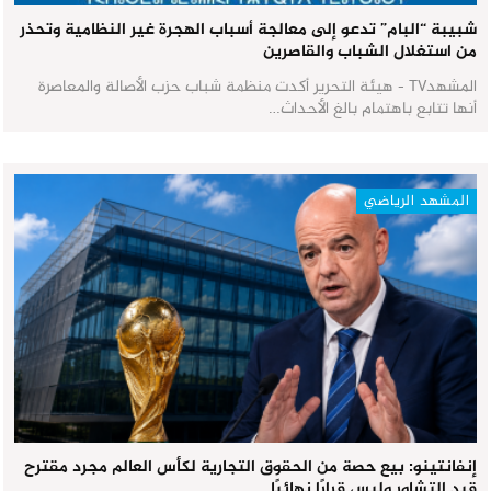
شبيبة “البام” تدعو إلى معالجة أسباب الهجرة غير النظامية وتحذر
من استغلال الشباب والقاصرين
المشهدTV - هيئة التحرير أكدت منظمة شباب حزب الأصالة والمعاصرة
أنها تتابع باهتمام بالغ الأحداث…
المشهد الرياضي
إنفانتينو: بيع حصة من الحقوق التجارية لكأس العالم مجرد مقترح
قيد التشاور وليس قرارًا نهائيًا