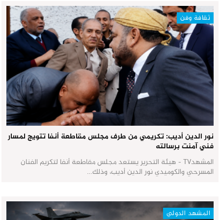
ثقافة وفن
نور الدين أديب: تكريمي من طرف مجلس مقاطعة أنفا تتويج لمسار
فني آمنت برسالته
المشهدTV - هيئة التحرير يستعد مجلس مقاطعة أنفا لتكريم الفنان
المسرحي والكوميدي نور الدين أديب، وذلك…
المشهد الدولي