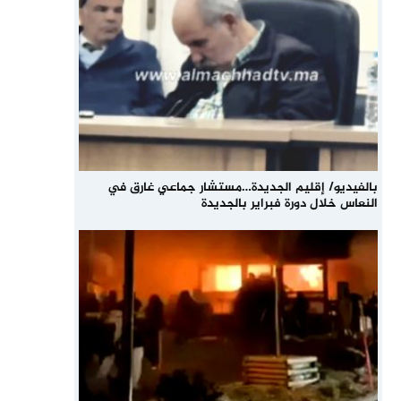
بالفيديو/ إقليم الجديدة…مستشار جماعي غارق في
النعاس خلال دورة فبراير بالجديدة