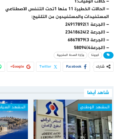
– حالات الوفيات:1
– الحالات الخطيرة 11 منها 1تحت التنفس الاصطناعي
المستفيدات والمستفيدون من التلقيح:
– (الجرعة 1)24917892
– (الجرعة 2)23418624
– (الجرعة 3)6867879
– (الجرعة4)58094
كورونا
وزارة الصحة المغربية
شارك
Facebook
Twitter
Google+
شاهد أيضا
المشهد الوطني
المشهد السيا