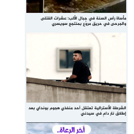
مأساة رأس السنة في جبال الألب: عشرات القتلى
والجرحى في حريق مروّع بمنتجع سويسري
الشرطة الأسترالية تعتقل أحد منفذي هجوم بونداي بعد
إطلاق نار دامٍ في سيدني