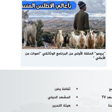
“برومو” الحلقة الأولى من البرنامج الوثائقي “أصوات من
الأعالي “
ع
ثقافة وفن
د TV
المشهد الدولي
نا
هيئة التحرير