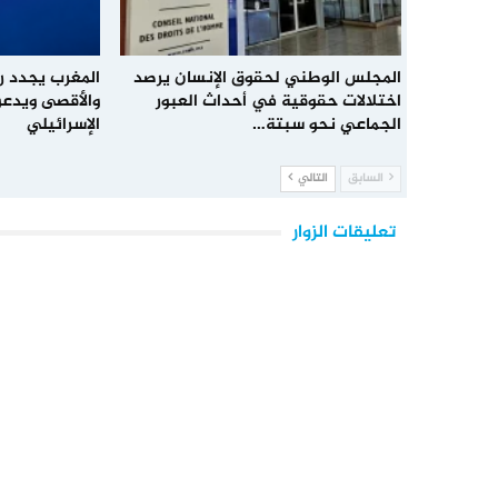
المجلس الوطني لحقوق الإنسان يرصد
المغرب يجدد 
اختلالات حقوقية في أحداث العبور
والأقصى ويدعو
الجماعي نحو سبتة…
الإسرائيلي
السابق
التالي
تعليقات الزوار