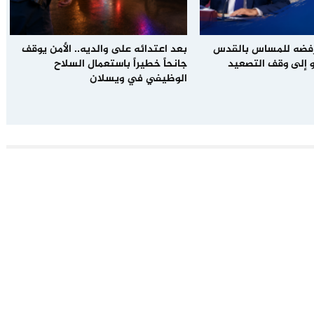
رفضه للمساس بالقدس
بعد اعتدائه على والديه.. الأمن يوقف
 إلى وقف التصعيد
جانحاً خطيراً باستعمال السلاح
الوظيفي في ويسلان