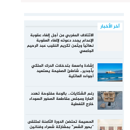
آخر الأخبار
الائتلاف المغربي من أجل إلغاء عقوبة
الإعدام يجدد دعوته لإلغاء العقوبة
نهائياً ويثمن تكريم النقيب عبد الرحيم
الجامعي
إشادة واسعة بتدخلات الدرك الملكي
بأجدير.. شاطئ الصفيحة يستعيد
أجواءه العائلية
رغم الشكايات.. بالوعة مفتوحة تهدد
المارة ومجلس مقاطعة الصخور السوداء
خارج التغطية
الحسيمة تحتضن الدورة الثامنة لملتقى
“بحور الشعر” بمشاركة شعراء وفنانين