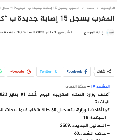
الرئيسية
صحة
المغرب يسجل 15 إصابة جديدة ب “كوفيد19” خلال ال24ساعة الماضية
المغرب يسجل 15 إصابة جديدة ب “كوفيد19” خلال ال24ساعة الماضية
نشر في
1 يناير 2023 الساعة 18 و 46 دقيقة
إدارة الموقع
شارك
Facebook
Twitter
Google+
المشهد TV
–
هيئة التحرير
الماضية.
كما أفادت الوزارة، بتسجيل 60 حالة شفاء، فيما سجلت للاسف حالة وفاة واحدة.
– المؤكدة: 15
– التحاليل الجديدة :2509
– حالات الشفاء:60