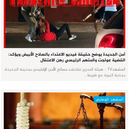
أمن الجديدة يوضح حقيقة فيديو الاعتداء بالسلاح الأبيض ويؤكد:
القضية عولجت والمتهم الرئيسي رهن الاعتقال
المشهدTV - هيئة التحرير تفاعلت مصالح الأمن الإقليمي بمدينة الجديدة،
بجدية كبيرة، مع شريط…
المشهد الوطني