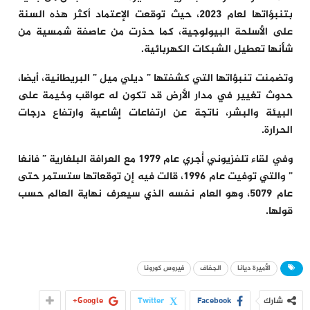
بتنبؤاتها لعام 2023، حيث توقعت الإعتماد أكثر هذه السنة
على الأسلحة البيولوجية، كما حذرت من عاصفة شمسية من
شأنها تعطيل الشبكات الكهربائية.
وتضمنت تنبؤاتها التي كشفتها ” ديلي ميل ” البريطانية، أيضا،
حدوث تغيير في مدار الأرض قد تكون له عواقب وخيمة على
البيئة والبشر، ناتجة عن ارتفاعات إشاعية وارتفاع درجات
الحرارة.
وفي لقاء تلفزيوني أُجري عام 1979 مع العرافة البلغارية ” فانغا
” والتي توفيت عام 1996، قالت فيه إن توقعاتها ستستمر حتى
عام 5079، وهو العام نفسه الذي سيعرف نهاية العالم حسب
قولها.
الأميرة ديانا
الجفاف
فيروس كورونا
شارك
Facebook
Twitter
Google+