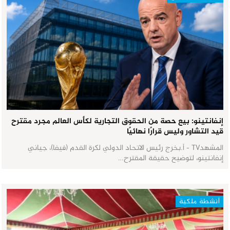
إنفانتينو: بيع حصة من الحقوق التجارية لكأس العالم مجرد مقترح
قيد التشاور وليس قرارًا نهائيًا
المشهدTV - أ.بخرج رئيس الاتحاد الدولي لكرة القدم (فيفا)، جياني
إنفانتينو، لتوضيح حقيقة المقترح…
أنشطة ملكية