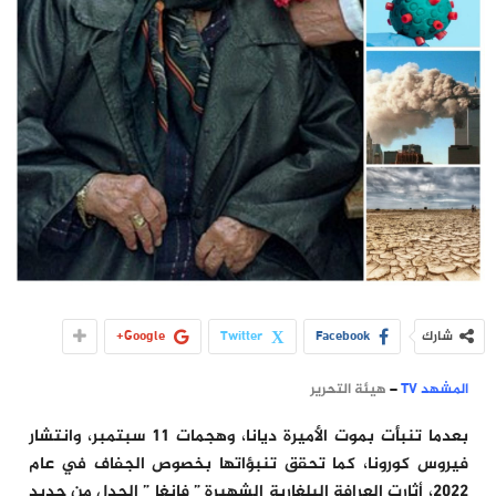
شارك
Facebook
Twitter
Google+
المشهد TV
–
هيئة التحرير
بعدما تنبأت بموت الأميرة ديانا، وهجمات 11 سبتمبر، وانتشار
فيروس كورونا، كما تحقق تنبؤاتها بخصوص الجفاف في عام
2022، أثارت العرافة البلغارية الشهيرة ” فانغا ” الجدل من جديد