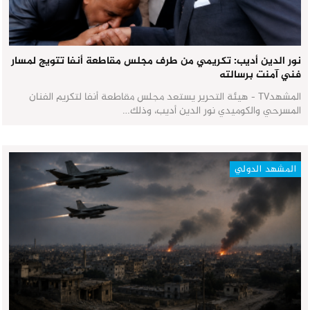
نور الدين أديب: تكريمي من طرف مجلس مقاطعة أنفا تتويج لمسار
فني آمنت برسالته
المشهدTV - هيئة التحرير يستعد مجلس مقاطعة أنفا لتكريم الفنان
المسرحي والكوميدي نور الدين أديب، وذلك…
المشهد الدولي