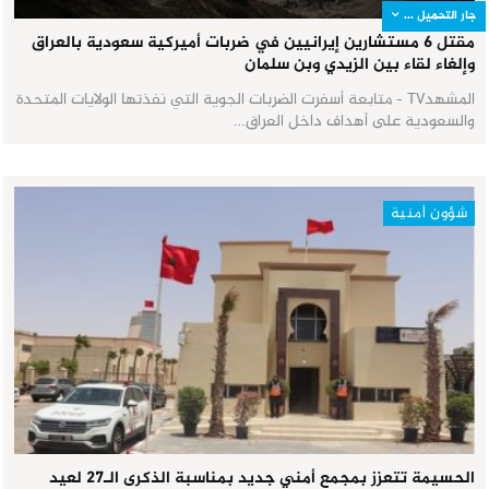
جار التحميل ...
مقتل 6 مستشارين إيرانيين في ضربات أميركية سعودية بالعراق
وإلغاء لقاء بين الزيدي وبن سلمان
المشهدTV - متابعة أسفرت الضربات الجوية التي نفذتها الولايات المتحدة
والسعودية على أهداف داخل العراق…
شؤون أمنية
الحسيمة تتعزز بمجمع أمني جديد بمناسبة الذكرى الـ27 لعيد