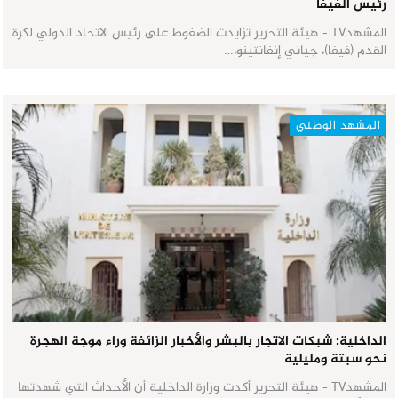
رئيس الفيفا
المشهدTV - هيئة التحرير تزايدت الضغوط على رئيس الاتحاد الدولي لكرة
القدم (فيفا)، جياني إنفانتينو،…
المشهد الوطني
الداخلية: شبكات الاتجار بالبشر والأخبار الزائفة وراء موجة الهجرة
نحو سبتة ومليلية
المشهدTV - هيئة التحرير أكدت وزارة الداخلية أن الأحداث التي شهدتها