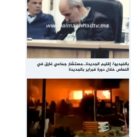
بالفيديو/ إقليم الجديدة…مستشار جماعي غارق في
النعاس خلال دورة فبراير بالجديدة