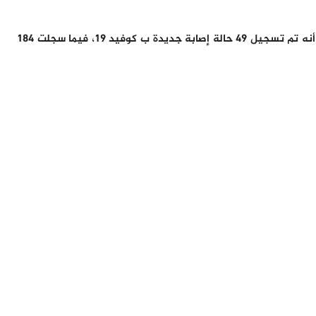
أكدت وزارة الصحة المغربية اليوم الأحد 04 دجنبر 2022، أنه تم تسجيل 49 حالة إصابة جديدة ب كوفيد 19، فيما سجلت 184