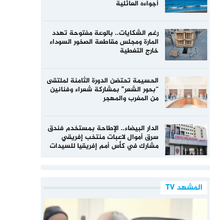
أجواءه العائلية
رغم الشكايات.. بالوعة مفتوحة تهدد
المارة ومجلس مقاطعة الصخور السوداء
خارج التغطية
الحسيمة تحتضن الدورة الثامنة لملتقى
“بحور الشعر” بمشاركة شعراء وفنانين
من المغرب والمهجر
الدار البيضاء.. الإطاحة بمستخدم فندق
سرق أموال لاعبات منتخب إفريقي
مشارك في كأس أمم إفريقيا للسيدات
المشهد TV