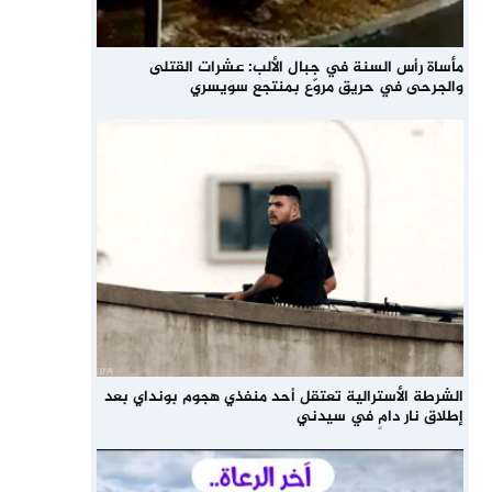
مأساة رأس السنة في جبال الألب: عشرات القتلى
والجرحى في حريق مروّع بمنتجع سويسري
الشرطة الأسترالية تعتقل أحد منفذي هجوم بونداي بعد
إطلاق نار دامٍ في سيدني