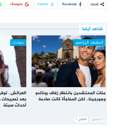
شارك
Facebook
Twitter
Google+
شاهد أيضا
المشهد الرياضي
حوادث
مئات المحتشدين بانتظار زفاف رونالدو
العرائش.. توق
وجورجينا.. لكن المفاجأة كانت صادمة
بعد تصريحات و
أحداث سبتة
السابق
التالي