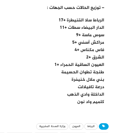
– توزيع الحالات حسب الجهات :
الرباط سلا القنيطرة +17
الدار البيضاء سطات +11
سوس ماسة +9
مراكش أسفي +5
فاس مكناس +4
الشرق +2
العيون الساقية الحمراء +1
طنجة تطوان الحسيمة
بني ملال خنيفرة
درعة تافيلالت
الداخلة وادي الذهب
كلميم واد نون
الرباط
العيون
وزارة الصحة المغربية