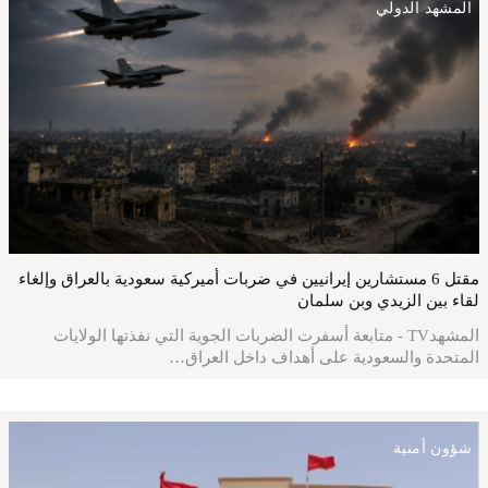
المشهد الدولي
مقتل 6 مستشارين إيرانيين في ضربات أميركية سعودية بالعراق وإلغاء
لقاء بين الزيدي وبن سلمان
المشهدTV - متابعة أسفرت الضربات الجوية التي نفذتها الولايات
المتحدة والسعودية على أهداف داخل العراق…
شؤون أمنية