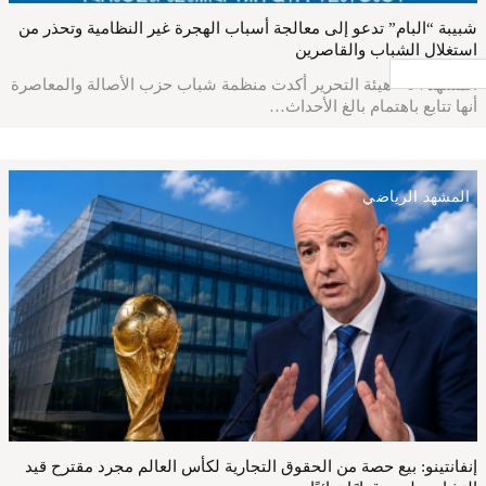
شبيبة “البام” تدعو إلى معالجة أسباب الهجرة غير النظامية وتحذر من
استغلال الشباب والقاصرين
جار التحميل ...
المشهدTV - هيئة التحرير أكدت منظمة شباب حزب الأصالة والمعاصرة
أنها تتابع باهتمام بالغ الأحداث…
المشهد الرياضي
إنفانتينو: بيع حصة من الحقوق التجارية لكأس العالم مجرد مقترح قيد