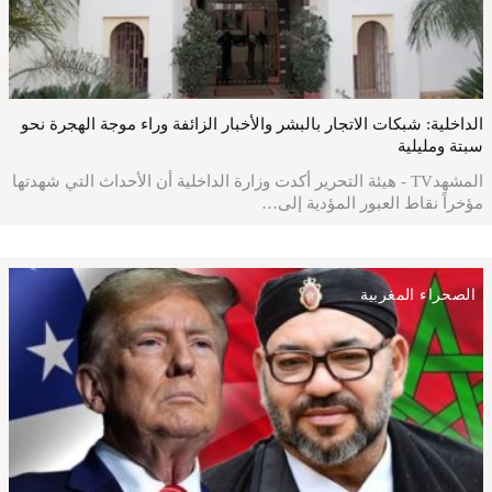
الداخلية: شبكات الاتجار بالبشر والأخبار الزائفة وراء موجة الهجرة نحو
سبتة ومليلية
المشهدTV - هيئة التحرير أكدت وزارة الداخلية أن الأحداث التي شهدتها
مؤخراً نقاط العبور المؤدية إلى…
الصحراء المغربية