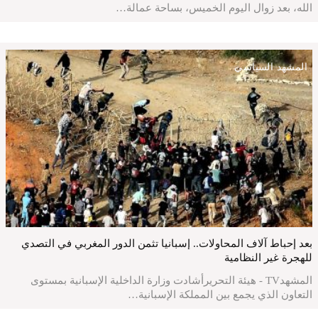
الله، بعد زوال اليوم الخميس، بساحة عمالة…
المشهد السياسي
بعد إحباط آلاف المحاولات.. إسبانيا تثمن الدور المغربي في التصدي
للهجرة غير النظامية
المشهدTV - هيئة التحريرأشادت وزارة الداخلية الإسبانية بمستوى
التعاون الذي يجمع بين المملكة الإسبانية…