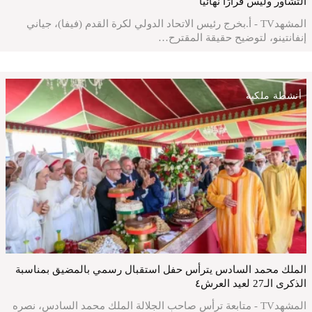
التشاور وليس قرارًا نهائيًا
المشهدTV - أ.بخرج رئيس الاتحاد الدولي لكرة القدم (فيفا)، جياني
إنفانتينو، لتوضيح حقيقة المقترح…
أنشطة ملكية
الملك محمد السادس يترأس حفل استقبال رسمي بالمضيق بمناسبة
الذكرى الـ27 لعيد العرش٤
المشهدTV - متابعة ترأس صاحب الجلالة الملك محمد السادس، نصره