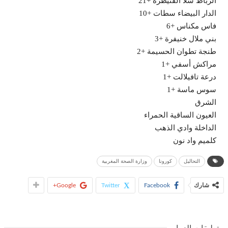
الرباط سلا القنيطرة +21
الدار البيضاء سطات +10
فاس مكناس +6
بني ملال خنيفرة +3
طنجة تطوان الحسيمة +2
مراكش أسفي +1
درعة تافيلالت +1
سوس ماسة +1
الشرق
العيون الساقية الحمراء
الداخلة وادي الذهب
كلميم واد نون
التحاليل
كورونا
وزارة الصحة المغربية
شارك
Facebook
Twitter
Google+