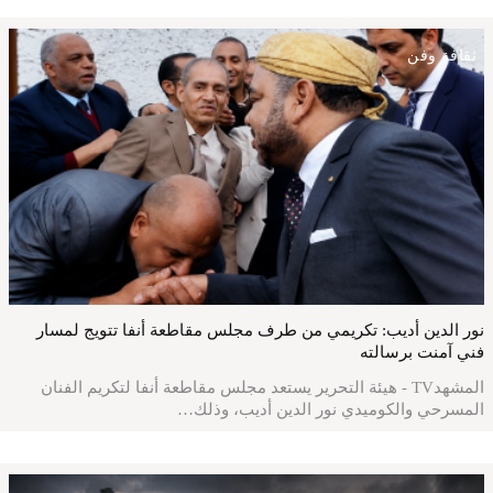
ثقافة وفن
نور الدين أديب: تكريمي من طرف مجلس مقاطعة أنفا تتويج لمسار
فني آمنت برسالته
المشهدTV - هيئة التحرير يستعد مجلس مقاطعة أنفا لتكريم الفنان
المسرحي والكوميدي نور الدين أديب، وذلك…