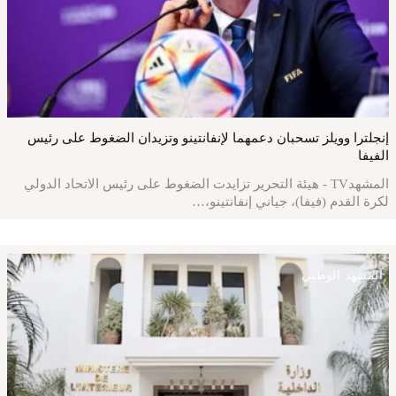
إنجلترا وويلز تسحبان دعمهما لإنفانتينو وتزيدان الضغوط على رئيس
الفيفا
المشهدTV - هيئة التحرير تزايدت الضغوط على رئيس الاتحاد الدولي
لكرة القدم (فيفا)، جياني إنفانتينو،…
المشهد الوطني