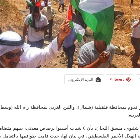
Pinterest
البريد الإلكتروني
قدوم بمحافظة قلقيلية (شمال)، واللبن الغربي بمحافظة رام الله (وسط)
غربية.
وخلال بيان ل”لجان المقاومة الشعبية”، في بلدة كفر قدوم، أفاد مراد شتيوي، من
ية الهلال الأحمر الفلسطيني، في بيان لها، حيث قامت طواقمها بالتعامل 