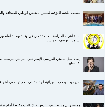
تنصيب اللجنة المؤقتة لتسيير المجلس الوطني للصحافة والتحض
نقابة أعوان الحراسة الخاصة تعلن عن وقفة وطنية أمام وزا
استمرار توقيف الحراس
إلغاء حفل للمغني الفرنسي الإسرائيلي أمير في مرسيليا ب
لفلسطين
أمير ديزاد يفجرها: ميزانية الرئاسة في الجزائر تكفي لشراء 30 طائرة لإخماد الحرائ
موهبة ريال مدريد تياغو بيتارش يترك الباب مفتوحاً أمام تمث