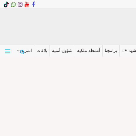
هد TV
برامجنا
أنشطة ملكية
شؤون أمنية
بلاغات
المزيد