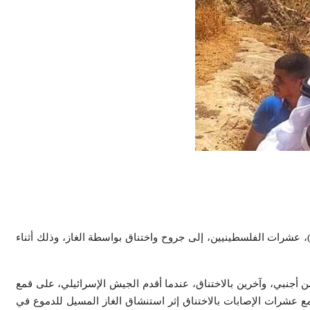
، عشرات الفلسطينيين، إلى جروح واختناق بواسطة الغاز، وذلك أثناء
سق اللجان، بأن 6 شباب أصيبوا برصاص معدني، بينهم متضامن أجنبي، وآخرين بالاختناق، عندما أقدم الجيش الإسرائيلي، على قمع
مع عشرات الإصابات بالاختناق إثر استنشاق الغاز المسيل للدموع في