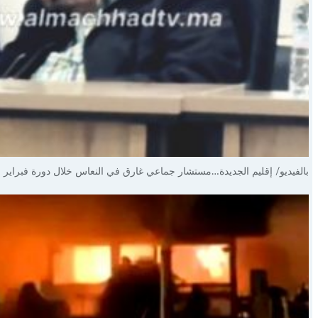
بالفيديو/ إقليم الجديدة…مستشار جماعي غارق في النعاس خلال دورة فبراير ب