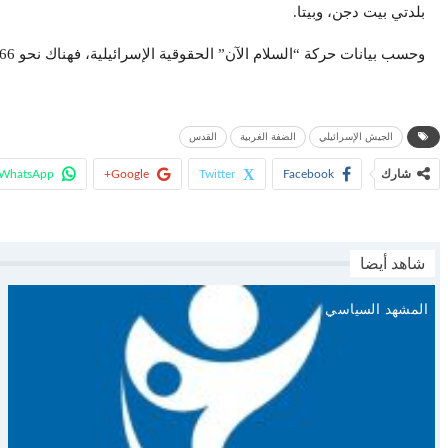
بلدتي بيت دجن، وبيتا.
وحسب بيانات حركة “السلام الآن” الحقوقية الإسرائيلية، فهناك نحو 666 ألف مستوطن و145 مستوطنة و140 بؤرة استيطانية عشوائية (غير مرخصة من حكومة إسرائيل) بالضفة الغربية بما فيها القدس الشرقية.​​​​​​​
الجيش الإسرائيلي
الضفة الغربية
القدس
شارك
Facebook
Twitter
Google+
WhatsApp
شاهد أيضا
المشهد السياسي