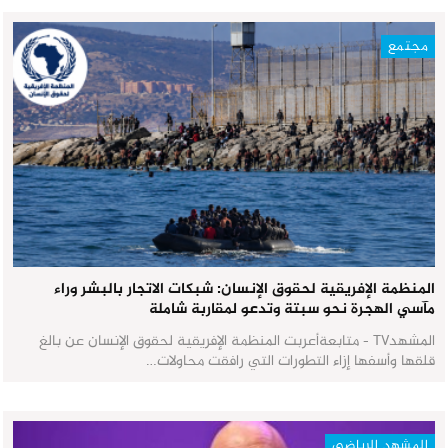
مجتمع
المنظمة الإفريقية لحقوق الإنسان: شبكات الاتجار بالبشر وراء
مآسي الهجرة نحو سبتة وتدعو لمقاربة شاملة
المشهدTV - متابعةأعربت المنظمة الإفريقية لحقوق الإنسان عن بالغ
قلقها وأسفها إزاء التطورات التي رافقت محاولات…
المشهد الرياضي