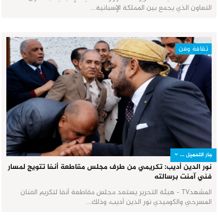
التعاون الذي يجمع بين المملكة الإسبانية…
ثقافة وفن
جار التحميل ...
نور الدين أديب: تكريمي من طرف مجلس مقاطعة أنفا تتويج لمسار
فني آمنت برسالته
المشهدTV - هيئة التحرير يستعد مجلس مقاطعة أنفا لتكريم الفنان
المسرحي والكوميدي نور الدين أديب، وذلك…