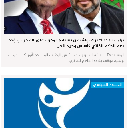
ترامب يجدد اعتراف واشنطن بسيادة المغرب على الصحراء ويؤكد
دعم الحكم الذاتي كأساس وحيد للحل
المشهدTV - هيئة التحرير جدد رئيس الولايات المتحدة الأمريكية، دونالد
ترامب، موقف بلاده الداعم للمغرب…
المشهد السياسي