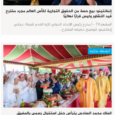
إنفانتينو: بيع حصة من الحقوق التجارية لكأس العالم مجرد مقترح
قيد التشاور وليس قرارًا نهائيًا
المشهدTV - أ.بخرج رئيس الاتحاد الدولي لكرة القدم (فيفا)، جياني
إنفانتينو، لتوضيح حقيقة المقترح…
أنشطة ملكية
الملك محمد السادس يترأس حفل استقبال رسمي بالمضيق