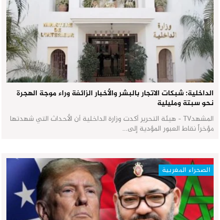
الداخلية: شبكات الاتجار بالبشر والأخبار الزائفة وراء موجة الهجرة
نحو سبتة ومليلية
المشهدTV - هيئة التحرير أكدت وزارة الداخلية أن الأحداث التي شهدتها
مؤخراً نقاط العبور المؤدية إلى…
الصحراء المغربية