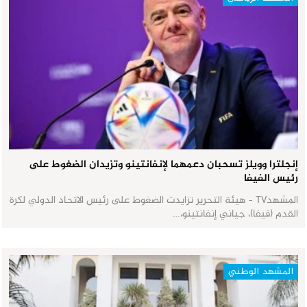
إنجلترا وويلز تسحبان دعمهما لإنفانتينو وتزيدان الضغوط على
رئيس الفيفا
المشهدTV - هيئة التحرير تزايدت الضغوط على رئيس الاتحاد الدولي لكرة
القدم (فيفا)، جياني إنفانتينو،…
المشهد الوطني