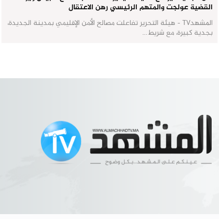
القضية عولجت والمتهم الرئيسي رهن الاعتقال
المشهدTV - هيئة التحرير تفاعلت مصالح الأمن الإقليمي بمدينة الجديدة،
بجدية كبيرة، مع شريط…