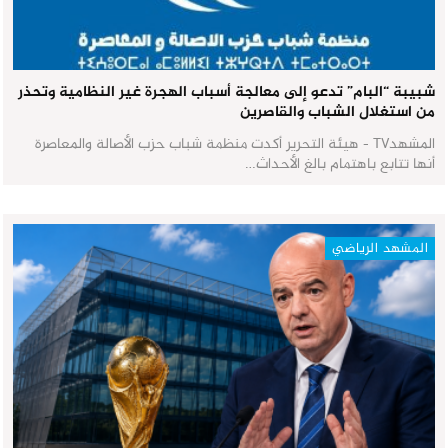
شبيبة “البام” تدعو إلى معالجة أسباب الهجرة غير النظامية وتحذر
من استغلال الشباب والقاصرين
المشهدTV - هيئة التحرير أكدت منظمة شباب حزب الأصالة والمعاصرة
أنها تتابع باهتمام بالغ الأحداث…
المشهد الرياضي