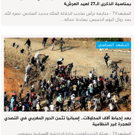
بمناسبة الذكرى الـ27 لعيد العرش٤
المشهدTV - متابعة ترأس صاحب الجلالة الملك محمد السادس، نصره الله،
بعد زوال اليوم الخميس، بساحة عمالة…
المشهد السياسي
بعد إحباط آلاف المحاولات.. إسبانيا تثمن الدور المغربي في التصدي
للهجرة غير النظامية
المشهدTV - هيئة التحريرأشادت وزارة الداخلية الإسبانية بمستوى