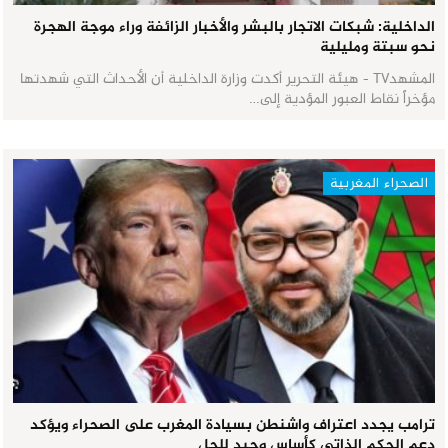
الداخلية: شبكات الاتجار بالبشر والأخبار الزائفة وراء موجة الهجرة
نحو سبتة ومليلية
المشهدTV - هيئة التحرير أكدت وزارة الداخلية أن الأحداث التي شهدتها
مؤخراً نقاط العبور المؤدية إلى…
الصحراء المغربية
ترامب يجدد اعتراف واشنطن بسيادة المغرب على الصحراء ويؤكد
دعم الحكم الذاتي كأساس وحيد للحل