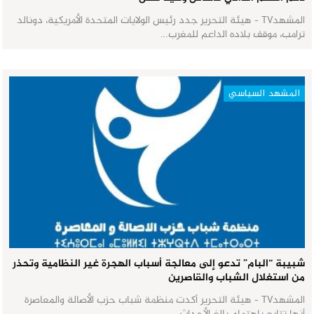
المشهدTV - هيئة التحرير جدد رئيس الولايات المتحدة الأمريكية، دونالد
ترامب، موقف بلاده الداعم للمغرب…
المشهد السياسي
شبيبة “البام” تدعو إلى معالجة أسباب الهجرة غير النظامية وتحذر
من استغلال الشباب والقاصرين
المشهدTV - هيئة التحرير أكدت منظمة شباب حزب الأصالة والمعاصرة