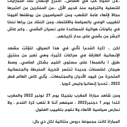
..لأن الحياة حب في الأساس.. اخترع الإنسان تلك المبارايات
للتسلية والترفيه منذ قديم الأزل ..من المفكرين من اعتبرها
مجالا لإلهاء عامة الشعب، ومن السياسيين من يوظفها أفيونا
لتغييب الوعي بالسياسة والاقتصاد، ومن النقاد من يراها نفخا
في بالونات هوائية للمساعدة على نسيان المآسي .. وكم عاش
البشر من مآسي على مدار تاريخهم..
لكن .. (كرة القدم) تأتي في هذا السياق، لتؤثت مشهد
الإنسانية الغارقة في صراعات كثيرة، وهي تعبر من مفترق
طرق ( بالضبط) على مستوى القيم بشكل اساسي.. وسط
هيجان لفلسفات جديدة تنتصر للحرية المفرطة والجنسانية
المتحررة من قيود الأديان والمجتمعات.. يأتي كاس العالم قطر
2022 ، تحديا إنسانيا وليس كرويا .
ومن شاهد مباراة المغرب بلجيكا يوم 27 نونبر 2022 والمغرب
كندا يوم 1 دجنبر2022 ، سيفهم أننا لا نلعب كرة القدم ، ولا
نمارس سياسية الالهاء ولا نقوم بتغييب العقول.
المباراة كانت مجموعة دروس متتالية لكل ذي بال: