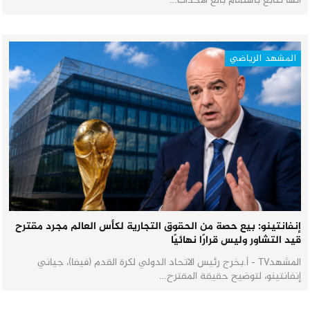
أنها تتابع باهتمام بالغ الأحداث…
المشهد الرياضي
إنفانتينو: بيع حصة من الحقوق التجارية لكأس العالم مجرد مقترح
قيد التشاور وليس قرارًا نهائيًا
المشهدTV - أ.بخرج رئيس الاتحاد الدولي لكرة القدم (فيفا)، جياني
إنفانتينو، لتوضيح حقيقة المقترح…