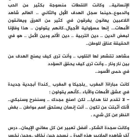
الإنسانية.. وكانت اللقطات منسوجة بكثير من الحب
والدموع..حينما سجل الهدف الأول والثاني .. العالم شاهد
اللاعبين يعانون يغرقون في كثير من العرق ويعانقون
الأمهات… إنها مسؤولية الأجيال..كانهم يقولون .. هذا وفاؤنا
لبعض الدين .. دين التربية .. دين الألم ودين الأمل .. هو في
الحقيقة عناق للوطن..
مشاهد تقشعر لها القلوب .. وأنت ترى كيف يصنع الهدف من
بين نار ونار .. وأنت ترى كيف يحقق السؤدد
في حمى الأسود..
كانت مباراة( المغرب _بلجيكا و المغرب _كندا) أبجدية جديدة
في عشق الأمهات والآباء ..كأنهم يقولون :
– لا تقدم لنا هدايا… لكن اصنع مجدك .. وسنفرح وسنبكي..
لأنك أثبتت من تكون .. أنت إنسان يستحق اسم مواطن .. بغض
النظر عن كل شيء .
وكانت سجدة الشكر.. أفضل تعبير عن كل معاني الإيمان.. درس
آخر شاهده الملايير هذه المرة .. نسجد حين نخاف ..وحين نخسر