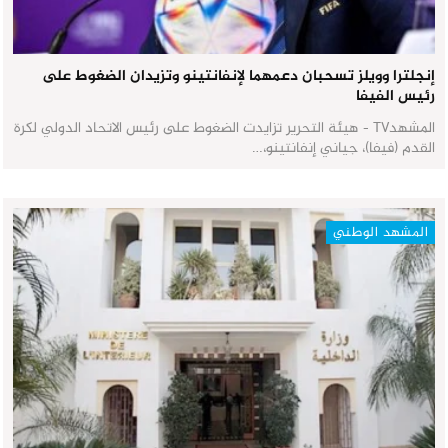
إنجلترا وويلز تسحبان دعمهما لإنفانتينو وتزيدان الضغوط على
رئيس الفيفا
المشهدTV - هيئة التحرير تزايدت الضغوط على رئيس الاتحاد الدولي لكرة
القدم (فيفا)، جياني إنفانتينو،…
المشهد الوطني