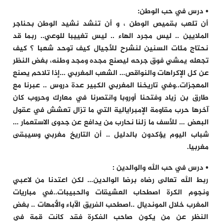
• درس في حب الوطن:
أن تلعب بقميص الوطن ، و أن تنشد نشيد الوطن بحناجر
الملايين .. ليس مجرد الهاء .. ليس تغييبا للوعي.. ربما قد
نحتاج مئات السنين لنشرح للأجيال كيف توحد شعبا ؟ كيف
تجعله يمشي فوق جرحه ليصنع مجده ومجد وطنه، بغض النظر
عن كل الإكراهات والنواقص… الشعب المغربي …إذا تلاحم يصنع
المعجزات..وفي تاريخنا المغربي الكبير عدة دروس .. عبرنا مع
طارق بن زياد وفتحنا أوروبا وانتصرنا في معارك وحروب كان
آخرها حرب مقاومة الإمبرايالية التي ما تزال تعشش في عقول
البعض … للأسف ما زلنا نحارب من يدافع عن جدوى الاستعمار …
شباب اليوم يؤكدون بالدليل .. أن التاريخ مغربي وسيبقى
مغربيا.
• درس في حب الله والوالدين :
ربط الله تعالى رضاه برضا الوالدين… لكن اعتدنا من لاعبي
ونجوم الكرة اصطحاب العشيقات والحبيبات..في مباريات
المغرب خلال المونديال ..اصطحب الفريق الآباء والأمهات .. بغض
النظر عن من يكون صاحب الفكرة فقد كانت قمة في