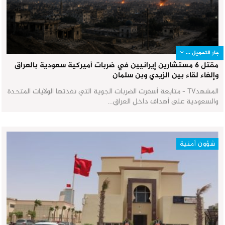
جار التحميل ...
مقتل 6 مستشارين إيرانيين في ضربات أميركية سعودية بالعراق
وإلغاء لقاء بين الزيدي وبن سلمان
المشهدTV - متابعة أسفرت الضربات الجوية التي نفذتها الولايات المتحدة
والسعودية على أهداف داخل العراق…
شؤون أمنية