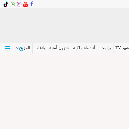
هد TV
برامجنا
أنشطة ملكية
شؤون أمنية
بلاغات
المزيد