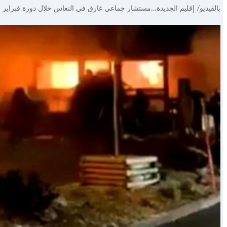
بالفيديو/ إقليم الجديدة…مستشار جماعي غارق في النعاس خلال دورة فبراير ب