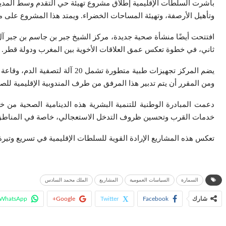
باشرت السلطات الإقليمية إطلاق مشروع تهيئة حي التقدم وسط المدينة
وتأهيل الأرصفة، وتهيئة المساحات الخضراء. ويمتد هذا المشروع على مدى عشرة أشهر، بكلفة مالية تقدر بـ3.225.624,00 درهم، ويأتي في 
ثاني، في خطوة تعكس عمق العلاقات الأخوية بين المغرب ودولة قطر.
يضم المركز تجهيزات طبية متطو
ومن المقرر أن يتم تدبير هذا المرفق من طرف المندوبية الإقليمية للص
خدمات القرب وتحسين ظروف التدخل الاستعجالي، خاصة في المناطق 
تعكس هذه المشاريع الإرادة القوية للسلطات الإقليمية في تسريع وتيرة
السمارة
السياسات العمومية
المشاريع
الملك محمد السادس
شارك
Facebook
Twitter
Google+
WhatsApp