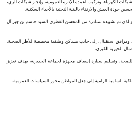
ات الكهرباء، وتركيب أعمدة الإنارة العمومية، وإنجاز شبكات الري،
 مركز الشيخ جبر بن جاسم بن جبر آل ثاني لتصفية الدم وأمراض الكلى، المُقام على مساحة 3697 مترًا مربعًا، والذي تم تشييده بمبادرة من المحسن القطري السيد جاسم بن جبر آل
، وصيدلية، ومطبخًا، ومرافق استقبال، إلى جانب مساكن وظيفية مخصصة للأطر الصحية.
مال الخيرية الكبرى.
حية من خلال توفير جهاز فحص بالصدى (Échographie) لفائدة المندوبية الإقليمية للصحة، وتسليم سيارة إسعاف مجهزة لجماعة الجديرية، بهدف تعزيز
لملكية السامية الرامية إلى جعل المواطن محور السياسات العمومية.