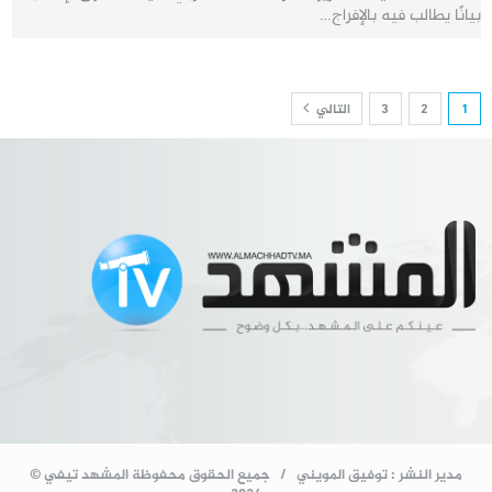
بيانًا يطالب فيه بالإفراج…
1
2
3
التالي
مدير النشر : توفيق المويني / جميع الحقوق محفوظة المشهد تيفي ©