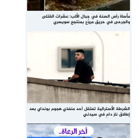
مأساة رأس السنة في جبال الألب: عشرات القتلى
والجرحى في حريق مروّع بمنتجع سويسري
الشرطة الأسترالية تعتقل أحد منفذي هجوم بونداي بعد
إطلاق نار دامٍ في سيدني