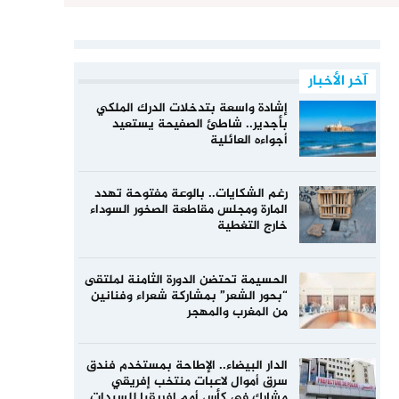
آخر الأخبار
إشادة واسعة بتدخلات الدرك الملكي
بأجدير.. شاطئ الصفيحة يستعيد
أجواءه العائلية
رغم الشكايات.. بالوعة مفتوحة تهدد
المارة ومجلس مقاطعة الصخور السوداء
خارج التغطية
الحسيمة تحتضن الدورة الثامنة لملتقى
“بحور الشعر” بمشاركة شعراء وفنانين
من المغرب والمهجر
الدار البيضاء.. الإطاحة بمستخدم فندق
سرق أموال لاعبات منتخب إفريقي
مشارك في كأس أمم إفريقيا للسيدات