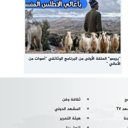
“برومو” الحلقة الأولى من البرنامج الوثائقي “أصوات من
الأعالي “
ع
ثقافة وفن
د TV
المشهد الدولي
نا
هيئة التحرير
اتصل بنا