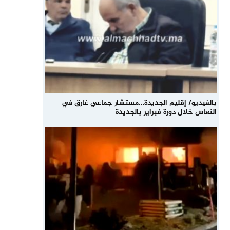
بالفيديو/ إقليم الجديدة…مستشار جماعي غارق في
النعاس خلال دورة فبراير بالجديدة