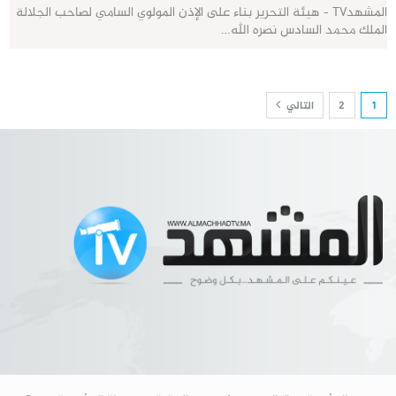
المشهدTV - هيئة التحرير بناء على الإذن المولوي السامي لصاحب الجلالة
الملك محمد السادس نصره الله…
1
2
التالي