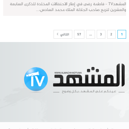
المشهدTV - فاطمة رضى في إطار الاحتفالات المخلدة للذكرى السابعة
والعشرين لتربع صاحب الجلالة الملك محمد السادس،…
1
2
3
…
57
التالي