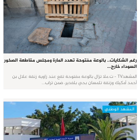
رغم الشكايات.. بالوعة مفتوحة تهدد المارة ومجلس مقاطعة الصخور
السوداء خارج…
المشهدTV - ت.ملا تزال بالوعة مفتوحة تقع عند زاوية زنقة علال بن
أحمد أمكيك وزنقة تلمسان بحي بلفدير، ضمن تراب…
المشهد الوطني