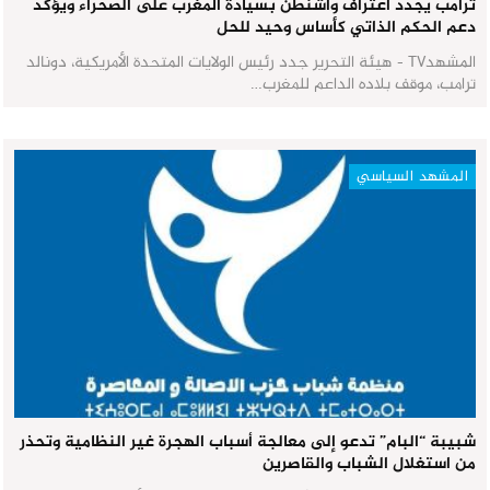
ترامب يجدد اعتراف واشنطن بسيادة المغرب على الصحراء ويؤكد
دعم الحكم الذاتي كأساس وحيد للحل
المشهدTV - هيئة التحرير جدد رئيس الولايات المتحدة الأمريكية، دونالد
ترامب، موقف بلاده الداعم للمغرب…
المشهد السياسي
شبيبة “البام” تدعو إلى معالجة أسباب الهجرة غير النظامية وتحذر
من استغلال الشباب والقاصرين