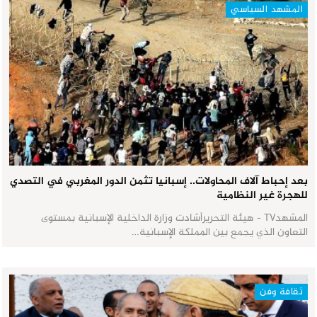
المشهد السياسي
بعد إحباط آلاف المحاولات.. إسبانيا تثمن الدور المغربي في التصدي
للهجرة غير النظامية
المشهدTV - هيئة التحريرأشادت وزارة الداخلية الإسبانية بمستوى
التعاون الذي يجمع بين المملكة الإسبانية…
ثقافة وفن