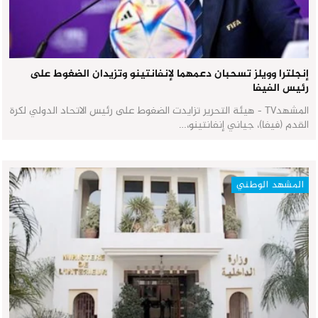
إنجلترا وويلز تسحبان دعمهما لإنفانتينو وتزيدان الضغوط على
رئيس الفيفا
المشهدTV - هيئة التحرير تزايدت الضغوط على رئيس الاتحاد الدولي لكرة
القدم (فيفا)، جياني إنفانتينو،…
المشهد الوطني