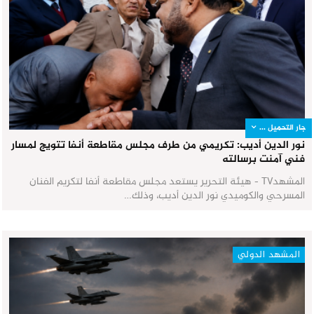
جار التحميل ...
نور الدين أديب: تكريمي من طرف مجلس مقاطعة أنفا تتويج لمسار
فني آمنت برسالته
المشهدTV - هيئة التحرير يستعد مجلس مقاطعة أنفا لتكريم الفنان
المسرحي والكوميدي نور الدين أديب، وذلك…
المشهد الدولي