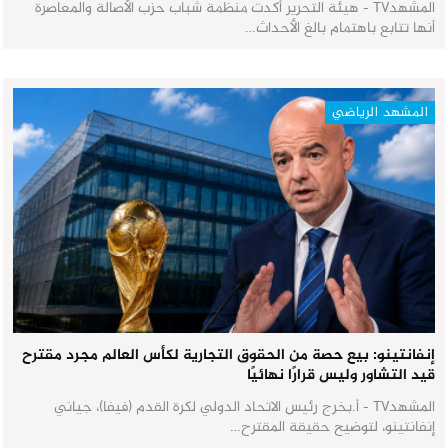
المشهدTV - هيئة التحرير أكدت منظمة شباب حزب الأصالة والمعاصرة
أنها تتابع باهتمام بالغ الأحداث…
المشهد الرياضي
إنفانتينو: بيع حصة من الحقوق التجارية لكأس العالم مجرد مقترح
قيد التشاور وليس قرارًا نهائيًا
المشهدTV - أ.بخرج رئيس الاتحاد الدولي لكرة القدم (فيفا)، جياني
إنفانتينو، لتوضيح حقيقة المقترح…