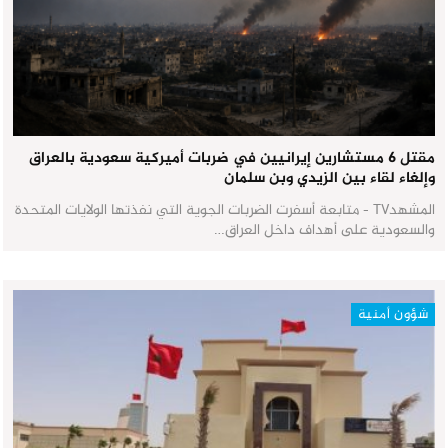
مقتل 6 مستشارين إيرانيين في ضربات أميركية سعودية بالعراق
وإلغاء لقاء بين الزيدي وبن سلمان
المشهدTV - متابعة أسفرت الضربات الجوية التي نفذتها الولايات المتحدة
والسعودية على أهداف داخل العراق…
شؤون أمنية