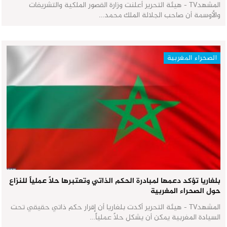
المشهدTV - هيئة التحرير أعلنت وزارة القصور الملكية والتشريفات
والأوسمة أن صاحب الجلالة الملك محمد…
الصحراء المغربية
بلغاريا تؤكد دعمها لمبادرة الحكم الذاتي وتعتبرها حلاً عملياً للنزاع
حول الصحراء المغربية
المشهدTV - هيئة التحرير أكدت بلغاريا أن إقرار حكم ذاتي حقيقي تحت
السيادة المغربية يمكن أن يشكل حلاً عملياً…