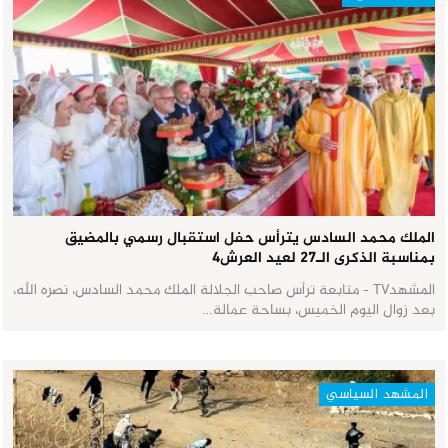
الملك محمد السادس يترأس حفل استقبال رسمي بالمضيق
بمناسبة الذكرى الـ27 لعيد العرش٤
المشهدTV - متابعة ترأس صاحب الجلالة الملك محمد السادس، نصره الله،
بعد زوال اليوم الخميس، بساحة عمالة…
المشهد السياسي