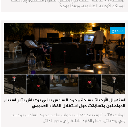
المشهدTV - متابعة أعلنت دول مجلس التعاون الخليجي، إلى جانب
المملكة الأردنية الهاشمية، موقفًا موحدًا…
مجتمع
استعمال الأرجيلة بساحة محمد السادس ببني بوعياش يثير استياء
المواطنين وتساؤلات حول استغلال الفضاء العمومي
المشهدTV - أشرف بغداد/فاس تحولت ساحة محمد السادس بمدينة
بني بوعياش، خلال الفترة الليلية، إلى محور نقاش…