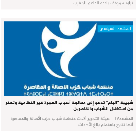
ترامب، موقف بلاده الداعم للمغرب…
المشهد السياسي
شبيبة “البام” تدعو إلى معالجة أسباب الهجرة غير النظامية وتحذر
من استغلال الشباب والقاصرين
المشهدTV - هيئة التحرير أكدت منظمة شباب حزب الأصالة والمعاصرة
أنها تتابع باهتمام بالغ الأحداث…