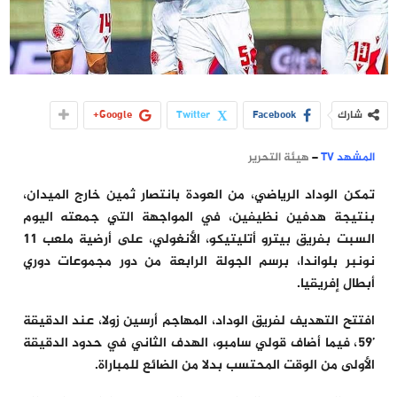
شارك
Facebook
Twitter
Google+
المشهد TV
–
هيئة التحرير
تمكن الوداد الرياضي، من العودة بانتصار ثمين خارج الميدان،
بنتيجة هدفين نظيفين، في المواجهة التي جمعته اليوم
السبت بفريق بيترو أتليتيكو، الأنغولي، على أرضية ملعب 11
نونبر بلواندا، برسم الجولة الرابعة من دور مجموعات دوري
أبطال إفريقيا.
افتتح التهديف لفريق الوداد، المهاجم أرسين زولا، عند الدقيقة
’59، فيما أضاف قولي سامبو، الهدف الثاني في حدود الدقيقة
الأولى من الوقت المحتسب بدلا من الضائع للمباراة.