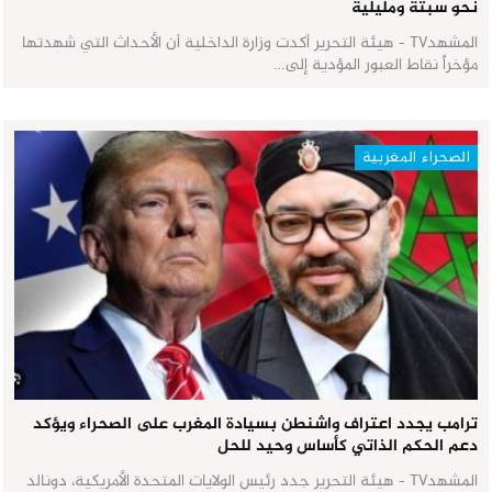
نحو سبتة ومليلية
المشهدTV - هيئة التحرير أكدت وزارة الداخلية أن الأحداث التي شهدتها
مؤخراً نقاط العبور المؤدية إلى…
الصحراء المغربية
ترامب يجدد اعتراف واشنطن بسيادة المغرب على الصحراء ويؤكد
دعم الحكم الذاتي كأساس وحيد للحل
المشهدTV - هيئة التحرير جدد رئيس الولايات المتحدة الأمريكية، دونالد