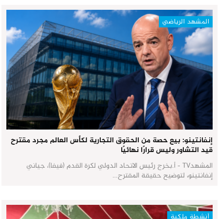
المشهد الرياضي
إنفانتينو: بيع حصة من الحقوق التجارية لكأس العالم مجرد مقترح
قيد التشاور وليس قرارًا نهائيًا
المشهدTV - أ.بخرج رئيس الاتحاد الدولي لكرة القدم (فيفا)، جياني
إنفانتينو، لتوضيح حقيقة المقترح…
أنشطة ملكية