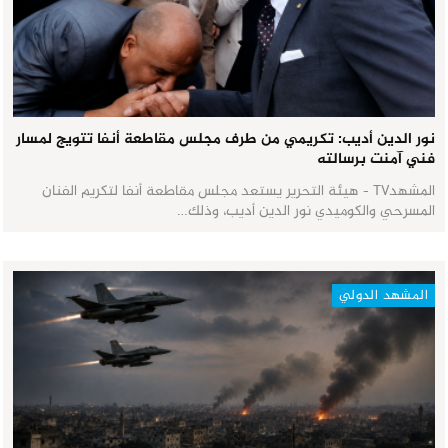
نور الدين أديب: تكريمي من طرف مجلس مقاطعة أنفا تتويج لمسار
فني آمنت برسالته
المشهدTV - هيئة التحرير يستعد مجلس مقاطعة أنفا لتكريم الفنان
المسرحي والكوميدي نور الدين أديب، وذلك…
المشهد الدولي