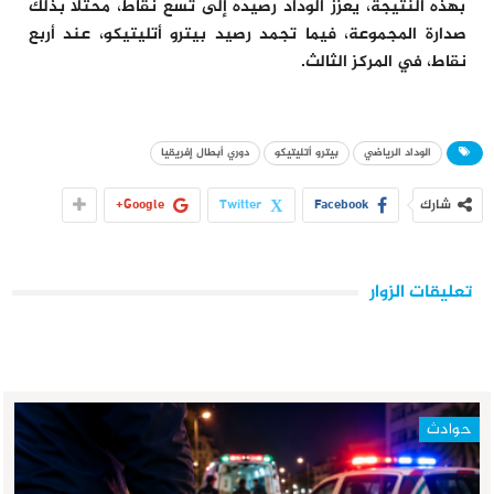
بهذه النتيجة، يعزز الوداد رصيده إلى تسع نقاط، محتلا بذلك
صدارة المجموعة، فيما تجمد رصيد بيترو أتليتيكو، عند أربع
نقاط، في المركز الثالث.
الوداد الرياضي
بيترو أتليتيكو
دوري أبطال إفريقيا
شارك
Facebook
Twitter
Google+
تعليقات الزوار
حوادث