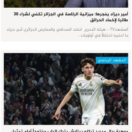
أمير ديزاد يفجرها: ميزانية الرئاسة في الجزائر تكفي لشراء 30
طائرة لإخماد الحرائق
المشهدTV - هيئة التحرير انتقد الصحافي والمعارض الجزائري أمير ديزاد
ما اعتبره اختلالاً في أولويات…
المشهد الرياضي
موهبة ريال مدريد تياغو بيتارش يترك الباب مفتوحاً أمام تمثيل