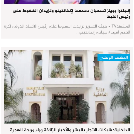
إنجلترا وويلز تسحبان دعمهما لإنفانتينو وتزيدان الضغوط على
رئيس الفيفا
المشهدTV - هيئة التحرير تزايدت الضغوط على رئيس الاتحاد الدولي لكرة
القدم (فيفا)، جياني إنفانتينو،…
المشهد الوطني
الداخلية: شبكات الاتجار بالبشر والأخبار الزائفة وراء موجة الهجرة