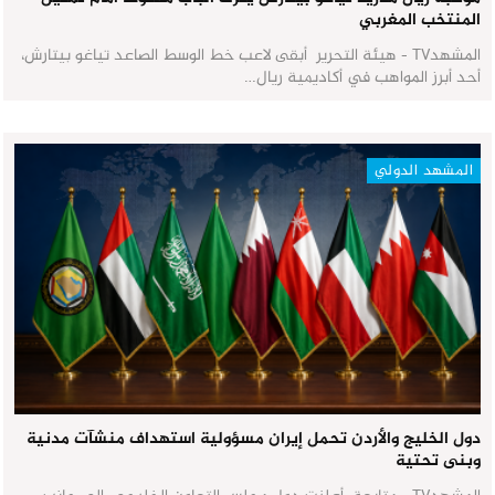
المنتخب المغربي
المشهدTV - هيئة التحرير أبقى لاعب خط الوسط الصاعد تياغو بيتارش،
أحد أبرز المواهب في أكاديمية ريال…
المشهد الدولي
دول الخليج والأردن تحمل إيران مسؤولية استهداف منشآت مدنية
وبنى تحتية