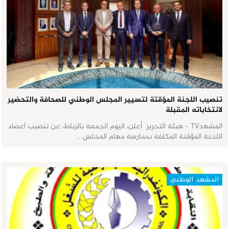
تنصيب اللجنة المؤقتة لتسيير المجلس الوطني للصحافة والتحضير
لانتخاباته المقبلة
المشهدTV - هيئة التحرير أُعلن، اليوم الجمعة بالرباط، عن تنصيب أعضاء
اللجنة المؤقتة المكلفة بممارسة مهام المجلس…
المشهد الوطني