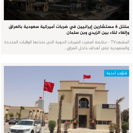
مقتل 6 مستشارين إيرانيين في ضربات أميركية سعودية بالعراق
وإلغاء لقاء بين الزيدي وبن سلمان
المشهدTV - متابعة أسفرت الضربات الجوية التي نفذتها الولايات المتحدة
والسعودية على أهداف داخل العراق…
شؤون أمنية