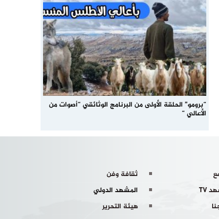
“برومو” الحلقة الأولى من البرنامج الوثائقي “أصوات من
الأعالي “
ع
ثقافة وفن
د TV
المشهد الدولي
نا
هيئة التحرير