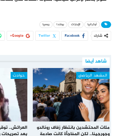
أوكرانيا
الإمارات
بولندا
روسيا
شارك
Facebook
Twitter
Google+
شاهد أيضا
المشهد الرياضي
حوادث
مئات المحتشدين بانتظار زفاف رونالدو
العرائش.. توق
وجورجينا.. لكن المفاجأة كانت صادمة
بعد تصريحات و