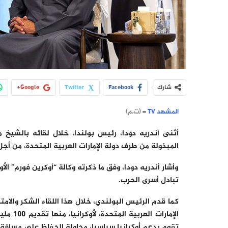
شارك
Facebook
Twitter
Google+
المشهد TV
–
(ت.م)
أثنى أندريه دودا، رئيس بولندا، خلال لقائه بالشيخ
المبذولة من طرف دولة الإمارات العربية المتحدة، من أجل
وأشار أندريه دودا، وفق ما ذكرته وكالة “أوكرين فورم” الأ
تبادل أسرى الحرب.
كما قدم الرئيس البولندي، خلال هذا اللقاء الشكر والام
الإمارا
تقوم بدعم أوكرانيا سياسيا، محاولة الحفاظ على مسافة م