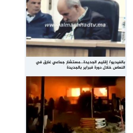
بالفيديو/ إقليم الجديدة…مستشار جماعي غارق في
النعاس خلال دورة فبراير بالجديدة