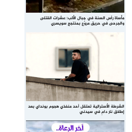
مأساة رأس السنة في جبال الألب: عشرات القتلى
والجرحى في حريق مروّع بمنتجع سويسري
الشرطة الأسترالية تعتقل أحد منفذي هجوم بونداي بعد
إطلاق نار دامٍ في سيدني