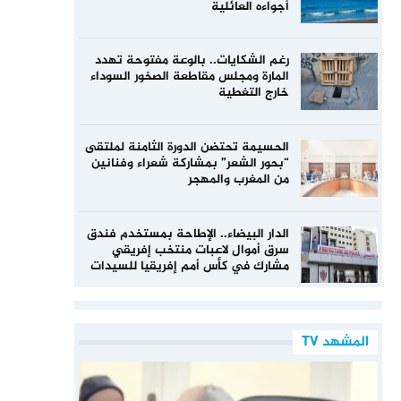
أجواءه العائلية
رغم الشكايات.. بالوعة مفتوحة تهدد
المارة ومجلس مقاطعة الصخور السوداء
خارج التغطية
الحسيمة تحتضن الدورة الثامنة لملتقى
“بحور الشعر” بمشاركة شعراء وفنانين
من المغرب والمهجر
الدار البيضاء.. الإطاحة بمستخدم فندق
سرق أموال لاعبات منتخب إفريقي
مشارك في كأس أمم إفريقيا للسيدات
المشهد TV