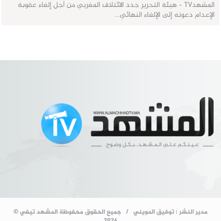
المشهدTV - هيئة التحرير جدد الائتلاف المغربي من أجل إلغاء عقوبة
الإعدام دعوته إلى الإلغاء النهائي…
مدير النشر : توفيق المويني / جميع الحقوق محفوظة المشهد تيفي ©
2026