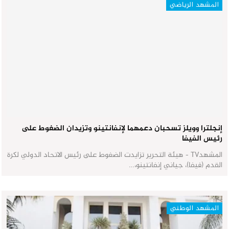
المشهد الرياضي
إنجلترا وويلز تسحبان دعمهما لإنفانتينو وتزيدان الضغوط على
رئيس الفيفا
المشهدTV - هيئة التحرير تزايدت الضغوط على رئيس الاتحاد الدولي لكرة
القدم (فيفا)، جياني إنفانتينو،…
المشهد الوطني