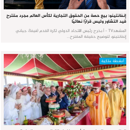
إنفانتينو: بيع حصة من الحقوق التجارية لكأس العالم مجرد مقترح
قيد التشاور وليس قرارًا نهائيًا
المشهدTV - أ.بخرج رئيس الاتحاد الدولي لكرة القدم (فيفا)، جياني
إنفانتينو، لتوضيح حقيقة المقترح…
أنشطة ملكية