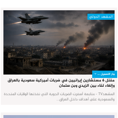
المشهد الدولي
جار التحميل ...
مقتل 6 مستشارين إيرانيين في ضربات أميركية سعودية بالعراق
وإلغاء لقاء بين الزيدي وبن سلمان
المشهدTV - متابعة أسفرت الضربات الجوية التي نفذتها الولايات المتحدة
والسعودية على أهداف داخل العراق…