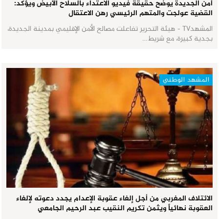
أمن الجديدة يوضح حقيقة فيديو الاعتداء بالسلاح الأبيض ويؤكد:
القضية عولجت والمتهم الرئيسي رهن الاعتقال
المشهدTV - هيئة التحرير تفاعلت مصالح الأمن الإقليمي بمدينة الجديدة،
بجدية كبيرة، مع شريط…
المشهد الوطني
الائتلاف المغربي من أجل إلغاء عقوبة الإعدام يجدد دعوته لإلغاء
العقوبة نهائياً ويثمن تكريم النقيب عبد الرحيم الجامعي