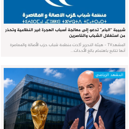
شبيبة “البام” تدعو إلى معالجة أسباب الهجرة غير النظامية وتحذر
من استغلال الشباب والقاصرين
المشهدTV - هيئة التحرير أكدت منظمة شباب حزب الأصالة والمعاصرة
أنها تتابع باهتمام بالغ الأحداث…
المشهد الرياضي