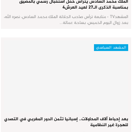
الملك محمد السادس يترأس حفل استقبال رسمي بالمضيق
بمناسبة الذكرى الـ27 لعيد العرش٤
المشهدTV - متابعة ترأس صاحب الجلالة الملك محمد السادس، نصره الله،
بعد زوال اليوم الخميس، بساحة عمالة…
المشهد السياسي
بعد إحباط آلاف المحاولات.. إسبانيا تثمن الدور المغربي في التصدي
للهجرة غير النظامية