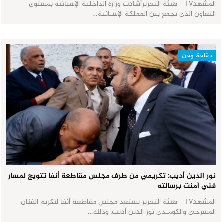
المشهدTV - هيئة التحريرأشادت وزارة الداخلية الإسبانية بمستوى
التعاون الذي يجمع بين المملكة الإسبانية…
ثقافة وفن
نور الدين أديب: تكريمي من طرف مجلس مقاطعة أنفا تتويج لمسار
فني آمنت برسالته
المشهدTV - هيئة التحرير يستعد مجلس مقاطعة أنفا لتكريم الفنان
المسرحي والكوميدي نور الدين أديب، وذلك…