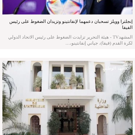
إنجلترا وويلز تسحبان دعمهما لإنفانتينو وتزيدان الضغوط على رئيس
الفيفا
المشهدTV - هيئة التحرير تزايدت الضغوط على رئيس الاتحاد الدولي
لكرة القدم (فيفا)، جياني إنفانتينو،…
المشهد الوطني