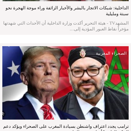
الداخلية: شبكات الاتجار بالبشر والأخبار الزائفة وراء موجة الهجرة نحو
سبتة ومليلية
المشهدTV - هيئة التحرير أكدت وزارة الداخلية أن الأحداث التي شهدتها
مؤخراً نقاط العبور المؤدية إلى…
الصحراء المغربية
ترامب يجدد اعتراف واشنطن بسيادة المغرب على الصحراء ويؤكد دعم