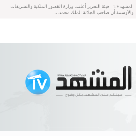
المشهدTV - هيئة التحرير أعلنت وزارة القصور الملكية والتشريفات
والأوسمة أن صاحب الجلالة الملك محمد…