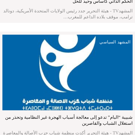
الحكم الذاتي كأساس وحيد للحل
المشهدTV - هيئة التحرير جدد رئيس الولايات المتحدة الأمريكية، دونالد
ترامب، موقف بلاده الداعم للمغرب…
المشهد السياسي
شبيبة “البام” تدعو إلى معالجة أسباب الهجرة غير النظامية وتحذر من
استغلال الشباب والقاصرين
المشهدTV - هيئة التحرير أكدت منظمة شباب حزب الأصالة والمعاصرة