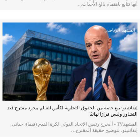
أنها تتابع باهتمام بالغ الأحداث…
المشهد الرياضي
إنفانتينو: بيع حصة من الحقوق التجارية لكأس العالم مجرد مقترح قيد
التشاور وليس قرارًا نهائيًا
المشهدTV - أ.بخرج رئيس الاتحاد الدولي لكرة القدم (فيفا)، جياني
إنفانتينو، لتوضيح حقيقة المقترح…