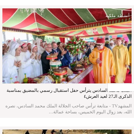
أنشطة ملكية
جار التحميل ...
الملك محمد السادس يترأس حفل استقبال رسمي بالمضيق بمناسبة
الذكرى الـ27 لعيد العرش٤
المشهدTV - متابعة ترأس صاحب الجلالة الملك محمد السادس، نصره
الله، بعد زوال اليوم الخميس، بساحة عمالة…