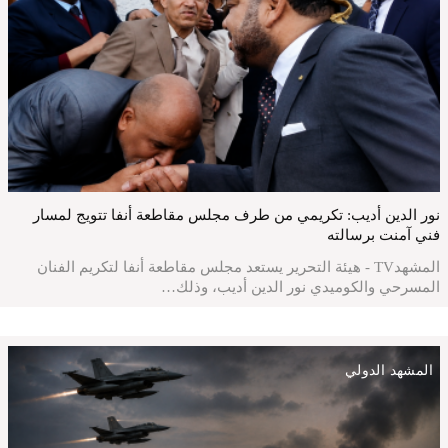
نور الدين أديب: تكريمي من طرف مجلس مقاطعة أنفا تتويج لمسار
فني آمنت برسالته
المشهدTV - هيئة التحرير يستعد مجلس مقاطعة أنفا لتكريم الفنان
المسرحي والكوميدي نور الدين أديب، وذلك…
المشهد الدولي