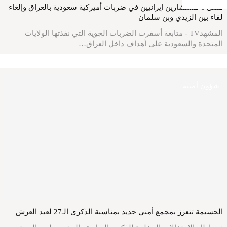
جار التحميل ...
مقتل 6 مستشارين إيرانيين في ضربات أميركية سعودية بالعراق وإلغاء
لقاء بين الزيدي وبن سلمان
المشهدTV - متابعة أسفرت الضربات الجوية التي نفذتها الولايات
المتحدة والسعودية على أهداف داخل العراق…
شؤون أمنية
الحسيمة تتعزز بمجمع أمني جديد بمناسبة الذكرى الـ27 لعيد العرش