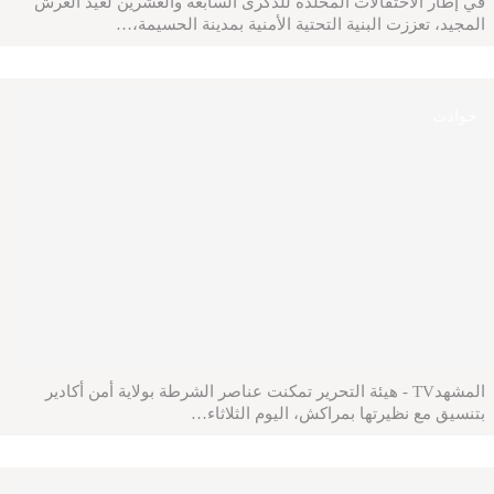
في إطار الاحتفالات المخلدة للذكرى السابعة والعشرين لعيد العرش
المجيد، تعززت البنية التحتية الأمنية بمدينة الحسيمة،…
حوادث
المشهدTV - هيئة التحرير تمكنت عناصر الشرطة بولاية أمن أكادير
بتنسيق مع نظيرتها بمراكش، اليوم الثلاثاء…