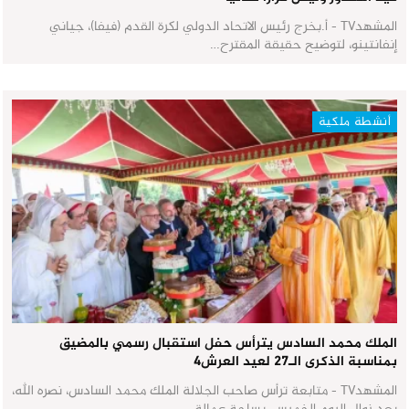
المشهدTV - أ.بخرج رئيس الاتحاد الدولي لكرة القدم (فيفا)، جياني
إنفانتينو، لتوضيح حقيقة المقترح…
أنشطة ملكية
الملك محمد السادس يترأس حفل استقبال رسمي بالمضيق
بمناسبة الذكرى الـ27 لعيد العرش٤
المشهدTV - متابعة ترأس صاحب الجلالة الملك محمد السادس، نصره الله،