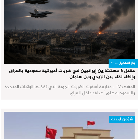
جار التحميل ...
مقتل 6 مستشارين إيرانيين في ضربات أميركية سعودية بالعراق
وإلغاء لقاء بين الزيدي وبن سلمان
المشهدTV - متابعة أسفرت الضربات الجوية التي نفذتها الولايات المتحدة
والسعودية على أهداف داخل العراق…
شؤون أمنية