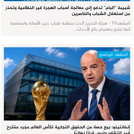
شبيبة “البام” تدعو إلى معالجة أسباب الهجرة غير النظامية وتحذر
من استغلال الشباب والقاصرين
المشهدTV - هيئة التحرير أكدت منظمة شباب حزب الأصالة والمعاصرة
أنها تتابع باهتمام بالغ الأحداث…
المشهد الرياضي
إنفانتينو: بيع حصة من الحقوق التجارية لكأس العالم مجرد مقترح
قيد التشاور وليس قرارًا نهائيًا