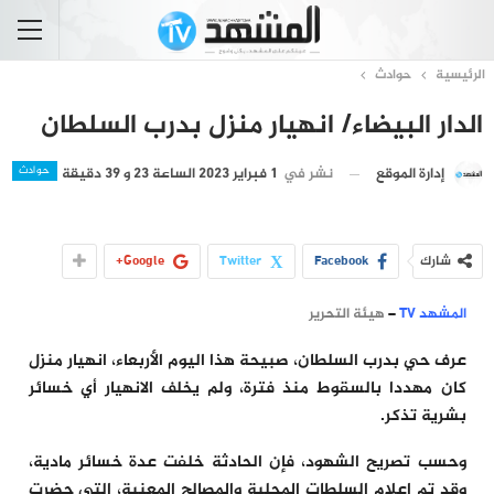
الرئيسية
حوادث
الدار البيضاء/ انهيار منزل بدرب السلطان
حوادث
نشر في
1 فبراير 2023 الساعة 23 و 39 دقيقة
إدارة الموقع
شارك
Facebook
Twitter
Google+
المشهد TV
–
هيئة التحرير
عرف حي بدرب السلطان، صبيحة هذا اليوم الأربعاء، انهيار منزل
كان مهددا بالسقوط منذ فترة، ولم يخلف الانهيار أي خسائر
بشرية تذكر.
وحسب تصريح الشهود، فإن الحادثة خلفت عدة خسائر مادية،
وقد تم إعلام السلطات المحلية والمصالح المعنية، التي حضرت