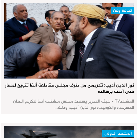
ثقافة وفن
نور الدين أديب: تكريمي من طرف مجلس مقاطعة أنفا تتويج لمسار
فني آمنت برسالته
المشهدTV - هيئة التحرير يستعد مجلس مقاطعة أنفا لتكريم الفنان
المسرحي والكوميدي نور الدين أديب، وذلك…
المشهد الدولي