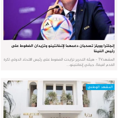
إنجلترا وويلز تسحبان دعمهما لإنفانتينو وتزيدان الضغوط على
رئيس الفيفا
المشهدTV - هيئة التحرير تزايدت الضغوط على رئيس الاتحاد الدولي لكرة
القدم (فيفا)، جياني إنفانتينو،…
المشهد الوطني