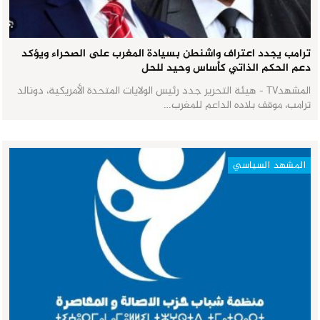
ترامب يجدد اعتراف واشنطن بسيادة المغرب على الصحراء ويؤكد
دعم الحكم الذاتي كأساس وحيد للحل
المشهدTV - هيئة التحرير جدد رئيس الولايات المتحدة الأمريكية، دونالد
ترامب، موقف بلاده الداعم للمغرب…
المشهد السياسي