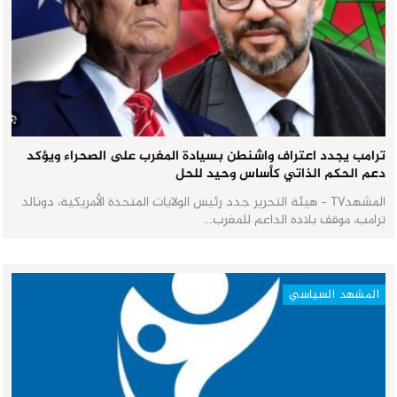
ترامب يجدد اعتراف واشنطن بسيادة المغرب على الصحراء ويؤكد
دعم الحكم الذاتي كأساس وحيد للحل
المشهدTV - هيئة التحرير جدد رئيس الولايات المتحدة الأمريكية، دونالد
ترامب، موقف بلاده الداعم للمغرب…
المشهد السياسي