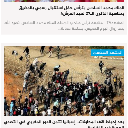
الملك محمد السادس يترأس حفل استقبال رسمي بالمضيق
بمناسبة الذكرى الـ27 لعيد العرش٤
المشهدTV - متابعة ترأس صاحب الجلالة الملك محمد السادس، نصره الله،
بعد زوال اليوم الخميس، بساحة عمالة…
المشهد السياسي
بعد إحباط آلاف المحاولات.. إسبانيا تثمن الدور المغربي في التصدي
للهجرة غير النظامية