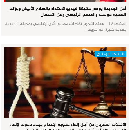
أمن الجديدة يوضح حقيقة فيديو الاعتداء بالسلاح الأبيض ويؤكد:
القضية عولجت والمتهم الرئيسي رهن الاعتقال
المشهدTV - هيئة التحرير تفاعلت مصالح الأمن الإقليمي بمدينة الجديدة،
بجدية كبيرة، مع شريط…
المشهد الوطني
الائتلاف المغربي من أجل إلغاء عقوبة الإعدام يجدد دعوته لإلغاء