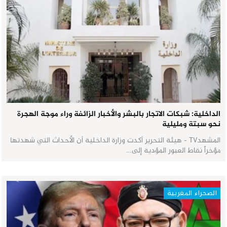
الداخلية: شبكات الاتجار بالبشر والأخبار الزائفة وراء موجة الهجرة
نحو سبتة ومليلية
المشهدTV - هيئة التحرير أكدت وزارة الداخلية أن الأحداث التي شهدتها
مؤخراً نقاط العبور المؤدية إلى…
الصحراء المغربية