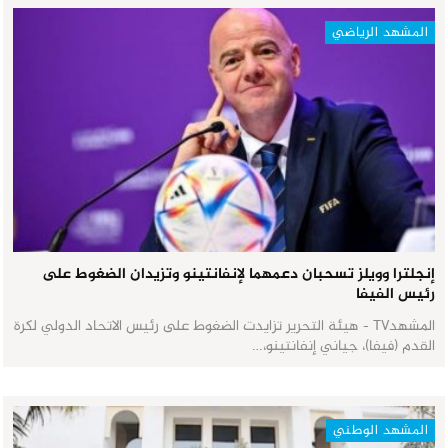
المشهد الرياضي
إنجلترا وويلز تسحبان دعمهما لإنفانتينو وتزيدان الضغوط على
رئيس الفيفا
المشهدTV - هيئة التحرير تزايدت الضغوط على رئيس الاتحاد الدولي لكرة
القدم (فيفا)، جياني إنفانتينو،…
المشهد الوطني