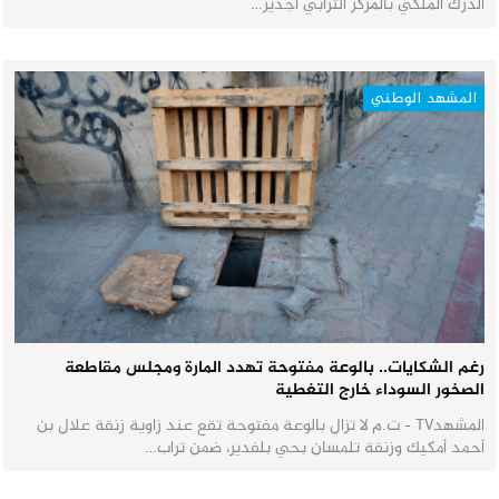
الدرك الملكي بالمركز الترابي أجدير…
المشهد الوطني
رغم الشكايات.. بالوعة مفتوحة تهدد المارة ومجلس مقاطعة
الصخور السوداء خارج التغطية
المشهدTV - ت.م لا تزال بالوعة مفتوحة تقع عند زاوية زنقة علال بن
أحمد أمكيك وزنقة تلمسان بحي بلفدير، ضمن تراب…