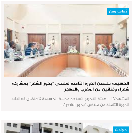
ثقافة وفن
الحسيمة تحتضن الدورة الثامنة لملتقى “بحور الشعر” بمشاركة
شعراء وفنانين من المغرب والمهجر
المشهدTV - هيئة التحرير تستعد مدينة الحسيمة لاحتضان فعاليات
الدورة الثامنة من ملتقى "بحور الشعر"،…
حوادث