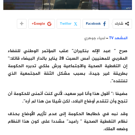
شارك
Facebook
Twitter
Google+
المشهد TV
–
لمياء جوهري
صرح ” عبد الإله بنكيران” عقب المؤتمر الوطني للفضاء
المغربي للمهنيين أمس السبت 28 يناير بالدار البيضاء قائلا:”
إن التغطية الصحية والاجتماعية ورش ملكي تدبره الحكومة
بطريقة غير جيدة، بسبب مشكل الثقة المجتمعية الذي
تفتقده”.
مضيفا :” أقول هذا وأنا غير سعيد، لأني كنت أتمنى للحكومة أن
تنجح وأن تتقدم أوضاع البلاد، لكن شيئا من هذا لم أره”.
وقد نبه في خطابها الحكومة إلى عدم تأزيم الأوضاع بحذف
نظام التغطية الصحية ” راميد” مشددا على كون هذا النظام
وضعه الملك.