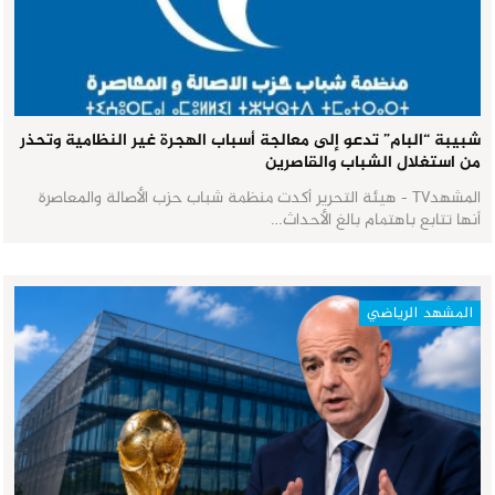
شبيبة “البام” تدعو إلى معالجة أسباب الهجرة غير النظامية وتحذر
من استغلال الشباب والقاصرين
المشهدTV - هيئة التحرير أكدت منظمة شباب حزب الأصالة والمعاصرة
أنها تتابع باهتمام بالغ الأحداث…
المشهد الرياضي