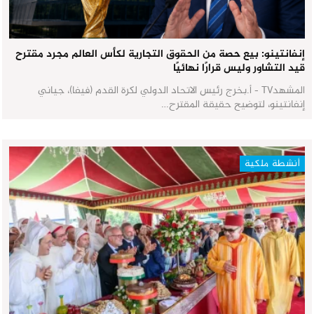
إنفانتينو: بيع حصة من الحقوق التجارية لكأس العالم مجرد مقترح
قيد التشاور وليس قرارًا نهائيًا
المشهدTV - أ.بخرج رئيس الاتحاد الدولي لكرة القدم (فيفا)، جياني
إنفانتينو، لتوضيح حقيقة المقترح…
أنشطة ملكية