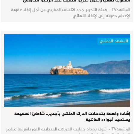
العقوبة نهائياً ويثمن تكريم النقيب عبد الرحيم الجامعي
المشهدTV - هيئة التحرير جدد الائتلاف المغربي من أجل إلغاء عقوبة
الإعدام دعوته إلى الإلغاء النهائي…
المشهد الوطني
إشادة واسعة بتدخلات الدرك الملكي بأجدير.. شاطئ الصفيحة
يستعيد أجواءه العائلية
المشهدTV - أشرف بغداد حظيت الحملات الميدانية التي باشرتها عناصر