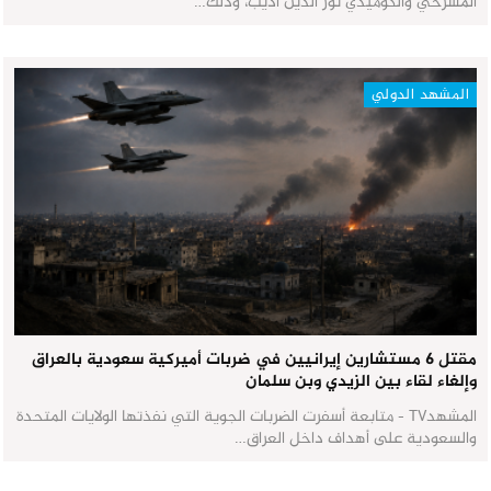
المسرحي والكوميدي نور الدين أديب، وذلك…
المشهد الدولي
مقتل 6 مستشارين إيرانيين في ضربات أميركية سعودية بالعراق
وإلغاء لقاء بين الزيدي وبن سلمان
المشهدTV - متابعة أسفرت الضربات الجوية التي نفذتها الولايات المتحدة
والسعودية على أهداف داخل العراق…