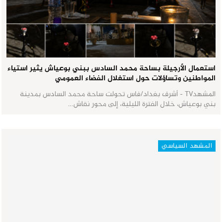
استعمال الأرجيلة بساحة محمد السادس ببني بوعياش يثير استياء
المواطنين وتساؤلات حول استغلال الفضاء العمومي
المشهدTV - أشرف بغداد/فاس تحولت ساحة محمد السادس بمدينة
بني بوعياش، خلال الفترة الليلية، إلى محور نقاش…
المشهد السياسي