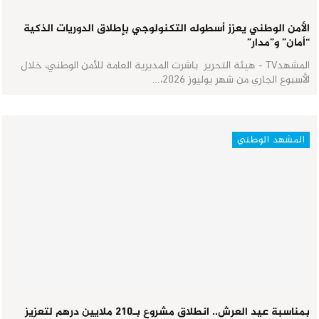
الأمن الوطني يعزز أسطوله التكنولوجي بإطلاق الدوريات الذكية
“أمان” و”مدار”
المشهدTV - هيئة التحرير باشرت المديرية العامة للأمن الوطني، خلال
الأسبوع الجاري من شهر يوليوز 2026،…
المشهد الوطني
بمناسبة عيد العرش.. انطلاق مشروع بـ210 ملايين درهم لتعزيز