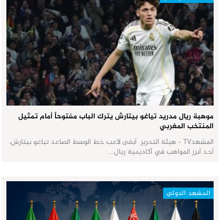
موهبة ريال مدريد تياغو بيتارش يترك الباب مفتوحاً أمام تمثيل
المنتخب المغربي
المشهدTV - هيئة التحرير أبقى لاعب خط الوسط الصاعد تياغو بيتارش،
أحد أبرز المواهب في أكاديمية ريال…
المشهد الدولي