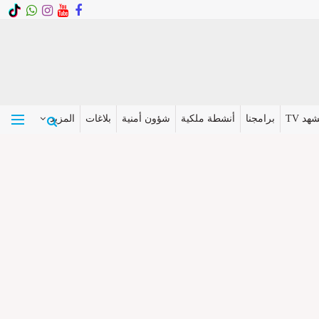
هد TV
برامجنا
أنشطة ملكية
شؤون أمنية
بلاغات
المزيد