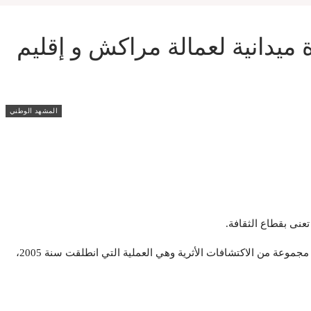
ميدانية لعمالة مراكش و إقليم
المشهد الوطني
عنى بقطاع الثقافة.
وعلى هامش هذه الزيارة، قام السيد المهدي بن سعيد، بزيارة معرض لاكتشافات أثرية بمدينة أغمات المقام بقصر البديع بمراكش، حيث تم عرض مجموعة من الاكتشافات الأثرية وهي العملية التي انطلقت سنة 2005،