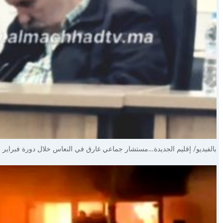
بالفيديو/ إقليم الجديدة…مستشار جماعي غارق في النعاس خلال دورة فبراير ب