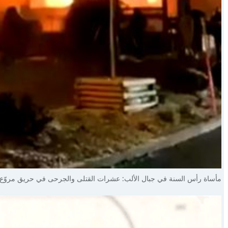
مأساة رأس السنة في جبال الألب: عشرات القتلى والجرحى في حريق مروّع