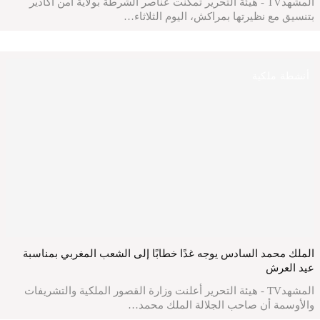
المشهدTV - هيئة التحرير تمكنت عناصر الشرطة بولاية أمن أكادير
بتنسيق مع نظيرتها بمراكش، اليوم الثلاثاء…
أنشطة ملكية
الملك محمد السادس يوجه غدًا خطابًا إلى الشعب المغربي بمناسبة
عيد العرش
المشهدTV - هيئة التحرير أعلنت وزارة القصور الملكية والتشريفات
والأوسمة أن صاحب الجلالة الملك محمد…