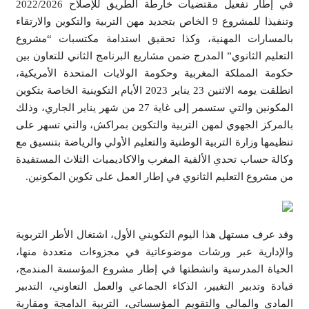
في إطار تفعيل مقتضيات خارطة الطريق للإصلاح 2022/2026
وتنفيذا للمشروع 9 الخاص بتجديد مهن التربية والتكوين والارتقاء
بالمسارات المهنية، وكذا تحقيق استدامة مكتسبات “مشروع
التعليم الثانوي” المدرج ضمن مشاريع البرنامج الثاني للتعاون بين
حكومة المملكة المغربية وحكومة الولايات المتحدة الأمريكية،
انطلقت يومه الاثنين 23 يناير 2023 الأيام التكوينية الخاصة بتكوين
المكونين والتي ستسمر إلى غاية 27 من شهر يناير الجاري، وذلك
بالمركز الجهوي لمهن التربية والتكوين بمراكش، والتي تسهر على
تنظيمها وزارة التربية الوطنية والتعليم الأولي والرياضة بتنسيق مع
وكالة حساب تحدي الألفية المغرب والاكاديميات الثلاث المستفيدة
من مشروع التعليم الثانوي في إطار العمل على تكوين المكونين.
وقد عرف مستهل هذا اليوم التكويني الأول، اشتغال الأطر التربوية
والإدارية عبر ورشات موضوعاتية في مجزوءات متعددة منها،
الحياة المدرسية وانشطتها في إطار مشروع المؤسسة المندمج،
قيادة وتدبير التغيير، الذكاء الجماعي والعمل التعاوني، التدبير
المادي والمالي والتقويم المؤسساتي، التربية الدامجة ومقاربة