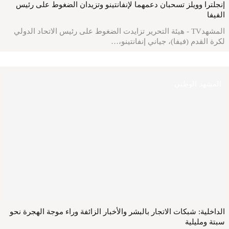
إنجلترا وويلز تسحبان دعمهما لإنفانتينو وتزيدان الضغوط على رئيس
الفيفا
المشهدTV - هيئة التحرير تزايدت الضغوط على رئيس الاتحاد الدولي
لكرة القدم (فيفا)، جياني إنفانتينو،…
المشهد الوطني
الداخلية: شبكات الاتجار بالبشر والأخبار الزائفة وراء موجة الهجرة نحو
سبتة ومليلية