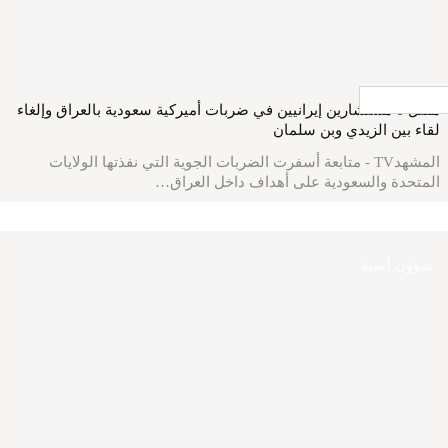
جار التحميل ...
مقتل 6 مستشارين إيرانيين في ضربات أميركية سعودية بالعراق وإلغاء
لقاء بين الزيدي وبن سلمان
المشهدTV - متابعة أسفرت الضربات الجوية التي نفذتها الولايات
المتحدة والسعودية على أهداف داخل العراق…
شؤون أمنية