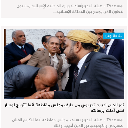
المشهدTV - هيئة التحريرأشادت وزارة الداخلية الإسبانية بمستوى
التعاون الذي يجمع بين المملكة الإسبانية…
ثقافة وفن
نور الدين أديب: تكريمي من طرف مجلس مقاطعة أنفا تتويج لمسار
فني آمنت برسالته
المشهدTV - هيئة التحرير يستعد مجلس مقاطعة أنفا لتكريم الفنان
المسرحي والكوميدي نور الدين أديب، وذلك…