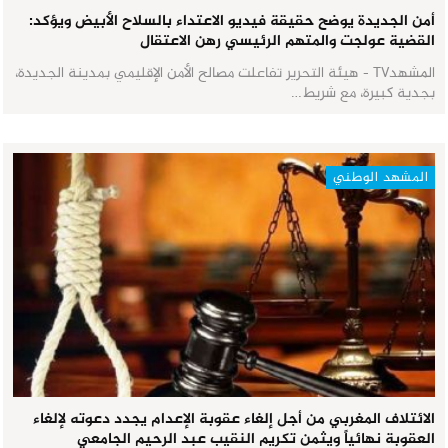
أمن الجديدة يوضح حقيقة فيديو الاعتداء بالسلاح الأبيض ويؤكد:
القضية عولجت والمتهم الرئيسي رهن الاعتقال
المشهدTV - هيئة التحرير تفاعلت مصالح الأمن الإقليمي بمدينة الجديدة،
بجدية كبيرة، مع شريط…
المشهد الوطني
الائتلاف المغربي من أجل إلغاء عقوبة الإعدام يجدد دعوته لإلغاء
العقوبة نهائياً ويثمن تكريم النقيب عبد الرحيم الجامعي