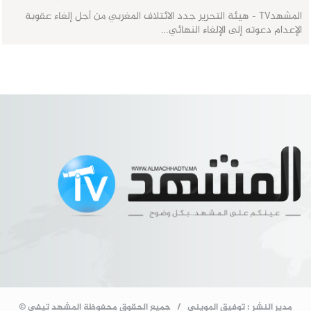
المشهدTV - هيئة التحرير جدد الائتلاف المغربي من أجل إلغاء عقوبة
الإعدام دعوته إلى الإلغاء النهائي…
مدير النشر : توفيق المويني / جميع الحقوق محفوظة المشهد تيفي ©