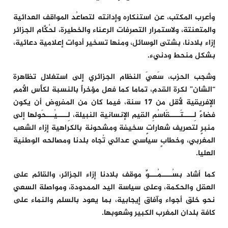
وأعرب المكتب، عن استنكاره وإدانته لتصاعُد المواقف العدائية
والمتعنتة، ولاستمرار التصرفات الرعناء والخطيرة، لحُكَّام الجزائر
إزاء بلادنا، بشتى الوسائل، ومنها تسخير أدوات إعلامية دعائية،
بشكل منحط ودنيء.
وشجب الحزب، سَعيَ النظام الجزائري إلى استغلال تظاهرة
“الشان” لكرة القدم، تماما كما فعل مؤخراً بالنسبة لكأس الأمم
الإفريقية لأقل من 17 سنة، فيما كان من المفروض أن يكون
فضاءً لِــــتَــــقَاسُمِ القيم الإنسانية النبيلة، لِــــيُـــحَولها إلى
منبرٍ لتصريف شعاراتٍ سخيفة ومشحونة بالكراهية إزاء الشعب
المغربي، وخطابٍ سياسي عدائي تُجاه بلدنا ومصالحه الوطنية
العليا.
كما أشاد بسُــــمُـــوِّ موقف بلادنا إزاء الجزائر، والقائم على
العقل والحكمة، وعلى سياسة اليد الممدودة، ومواصلة السعي
نحو خلق أجواء وآفاق إيجابية، بما يعود بالسلم والنماء على
كافة بلدان المغرب الكبير وشعوبها.