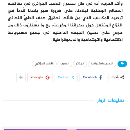
وأكد الحزب، أنه في ظل استمرار التعنت الجزائري في معاكسة
المصالح الوطنية لبلادنا، على ضرورة سيرِ بلادنا قُدُماً في
ترصيد المكاسب التي من شأنها تحقيقُ هدفِ الطيِّ النهائي
للنزاع المفتعل حول صحرائنا المغربية، مع ما يستلزمه ذلك من
حرصٍ على تمتين الجبهة الداخلية في جميع مستوياتها
الاقتصادية والاجتماعية والديموقراطية.
التقدم والاشتراكية
الجزائر
المغرب
النظام الجزائري
شارك
Facebook
Twitter
Google+
تعليقات الزوار