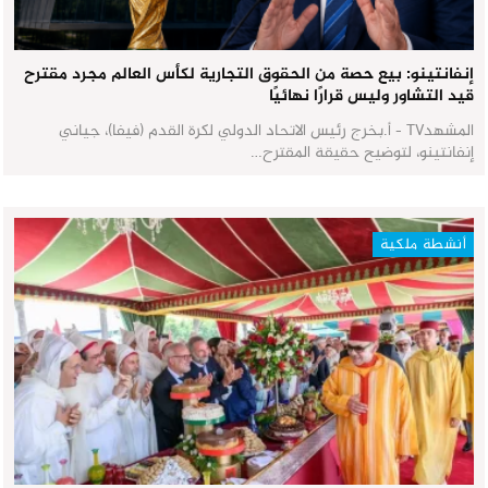
إنفانتينو: بيع حصة من الحقوق التجارية لكأس العالم مجرد مقترح
قيد التشاور وليس قرارًا نهائيًا
المشهدTV - أ.بخرج رئيس الاتحاد الدولي لكرة القدم (فيفا)، جياني
إنفانتينو، لتوضيح حقيقة المقترح…
أنشطة ملكية