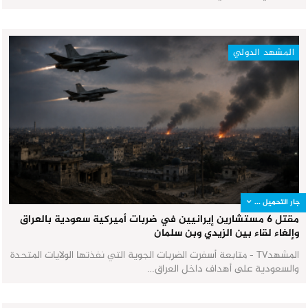
المشهد الدولي
جار التحميل ...
مقتل 6 مستشارين إيرانيين في ضربات أميركية سعودية بالعراق
وإلغاء لقاء بين الزيدي وبن سلمان
المشهدTV - متابعة أسفرت الضربات الجوية التي نفذتها الولايات المتحدة
والسعودية على أهداف داخل العراق…