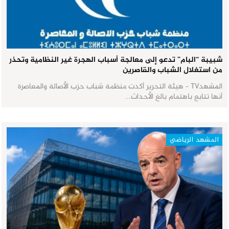
شبيبة “البام” تدعو إلى معالجة أسباب الهجرة غير النظامية وتحذر
من استغلال الشباب والقاصرين
المشهدTV - هيئة التحرير أكدت منظمة شباب حزب الأصالة والمعاصرة
أنها تتابع باهتمام بالغ الأحداث…
المشهد الرياضي