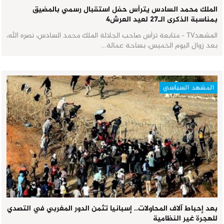
الملك محمد السادس يترأس حفل استقبال رسمي بالمضيق
بمناسبة الذكرى الـ27 لعيد العرش٤
المشهدTV - متابعة ترأس صاحب الجلالة الملك محمد السادس، نصره الله،
بعد زوال اليوم الخميس، بساحة عمالة…
المشهد السياسي
بعد إحباط آلاف المحاولات.. إسبانيا تثمن الدور المغربي في التصدي
للهجرة غير النظامية