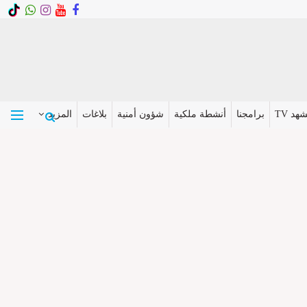
هد TV
برامجنا
أنشطة ملكية
شؤون أمنية
بلاغات
المزيد