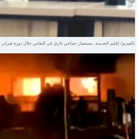
بالفيديو/ إقليم الجديدة…مستشار جماعي غارق في النعاس خلال دورة فبراير ب