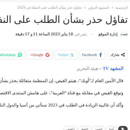
الرئيسية
المشهد الدولي
تفاؤل حذر بشأن الطلب على النفط في 2023
تفاؤل حذر بشأن الطلب على النفط 
إدارة الموقع
نشر في
18 يناير 2023 الساعة 11 و 57 دقيقة
شارك
Facebook
Twitter
Google+
WhatsApp
المشهد TV
–
هيئة التحرير
قال الأمين العام لـ”أوبك”، هيثم الغيص، إن المنظمة متفائلة بحذر بشأن ا
وتوقع الغيص في مقابلة مع قناة “العربية”، على هامش المنتدى الاقتصادي العالمي في
وأكد أن غالبية الزيادة في الطلب في 2023 ستأتي من آسيا والدول النامية، مشيرا إلى وجود زيادة في حصص الاستيراد الممنوحة للمصافي الصينية.
آسيا
الصين
النفط
دافوس