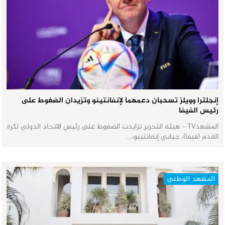
إنجلترا وويلز تسحبان دعمهما لإنفانتينو وتزيدان الضغوط على
رئيس الفيفا
المشهدTV - هيئة التحرير تزايدت الضغوط على رئيس الاتحاد الدولي لكرة
القدم (فيفا)، جياني إنفانتينو،…
المشهد الوطني