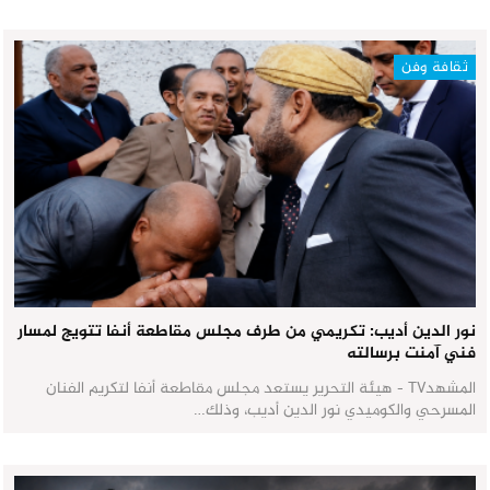
ثقافة وفن
نور الدين أديب: تكريمي من طرف مجلس مقاطعة أنفا تتويج لمسار
فني آمنت برسالته
المشهدTV - هيئة التحرير يستعد مجلس مقاطعة أنفا لتكريم الفنان
المسرحي والكوميدي نور الدين أديب، وذلك…