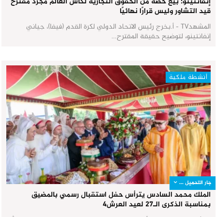
إنفانتينو: بيع حصة من الحقوق التجارية لكأس العالم مجرد مقترح
قيد التشاور وليس قرارًا نهائيًا
المشهدTV - أ.بخرج رئيس الاتحاد الدولي لكرة القدم (فيفا)، جياني
إنفانتينو، لتوضيح حقيقة المقترح…
أنشطة ملكية
جار التحميل ...
الملك محمد السادس يترأس حفل استقبال رسمي بالمضيق
بمناسبة الذكرى الـ27 لعيد العرش٤