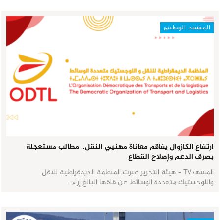
المشهد الوطني
ارتفاع الكازوال يفاقم معاناة مهنيي النقل.. مطالب مستعجلة
بصرف الدعم وإصلاح القطاع
المشهدTV - هيئة التحرير عبرت المنظمة الديمقراطية للنقل
واللوجستيك متعددة الوسائط عن قلقها البالغ إزاء…