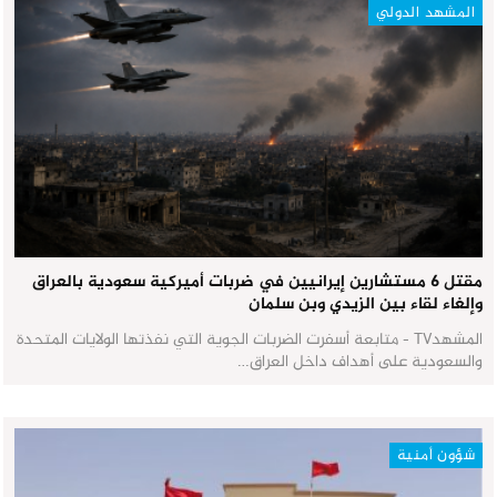
المشهد الدولي
مقتل 6 مستشارين إيرانيين في ضربات أميركية سعودية بالعراق
وإلغاء لقاء بين الزيدي وبن سلمان
المشهدTV - متابعة أسفرت الضربات الجوية التي نفذتها الولايات المتحدة
والسعودية على أهداف داخل العراق…
شؤون أمنية