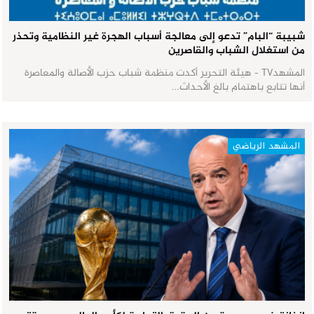
شبيبة “البام” تدعو إلى معالجة أسباب الهجرة غير النظامية وتحذر
من استغلال الشباب والقاصرين
المشهدTV - هيئة التحرير أكدت منظمة شباب حزب الأصالة والمعاصرة
أنها تتابع باهتمام بالغ الأحداث…
المشهد الرياضي