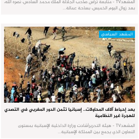
المشهدTV - متابعة ترأس صاحب الجلالة الملك محمد السادس، نصره الله،
بعد زوال اليوم الخميس، بساحة عمالة…
المشهد السياسي
بعد إحباط آلاف المحاولات.. إسبانيا تثمن الدور المغربي في التصدي
للهجرة غير النظامية
المشهدTV - هيئة التحريرأشادت وزارة الداخلية الإسبانية بمستوى
التعاون الذي يجمع بين المملكة الإسبانية…