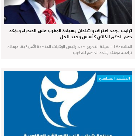
ترامب يجدد اعتراف واشنطن بسيادة المغرب على الصحراء ويؤكد
دعم الحكم الذاتي كأساس وحيد للحل
المشهدTV - هيئة التحرير جدد رئيس الولايات المتحدة الأمريكية، دونالد
ترامب، موقف بلاده الداعم للمغرب…
المشهد السياسي