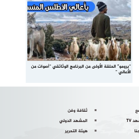
“برومو” الحلقة الأولى من البرنامج الوثائقي “أصوات من
الأعالي “
ع
ثقافة وفن
د TV
المشهد الدولي
نا
هيئة التحرير