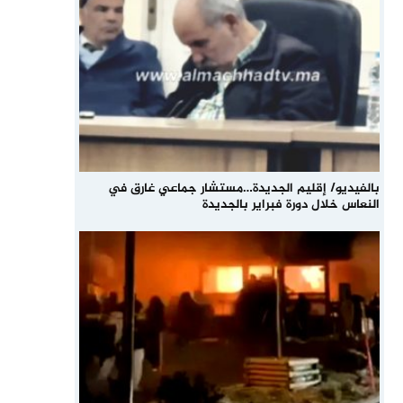
بالفيديو/ إقليم الجديدة…مستشار جماعي غارق في
النعاس خلال دورة فبراير بالجديدة