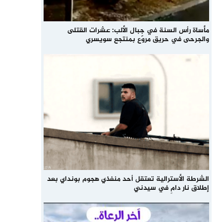
مأساة رأس السنة في جبال الألب: عشرات القتلى
والجرحى في حريق مروّع بمنتجع سويسري
الشرطة الأسترالية تعتقل أحد منفذي هجوم بونداي بعد
إطلاق نار دامٍ في سيدني