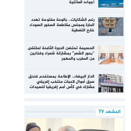
أجواءه العائلية
رغم الشكايات.. بالوعة مفتوحة تهدد
المارة ومجلس مقاطعة الصخور السوداء
خارج التغطية
الحسيمة تحتضن الدورة الثامنة لملتقى
“بحور الشعر” بمشاركة شعراء وفنانين
من المغرب والمهجر
الدار البيضاء.. الإطاحة بمستخدم فندق
سرق أموال لاعبات منتخب إفريقي
مشارك في كأس أمم إفريقيا للسيدات
المشهد TV