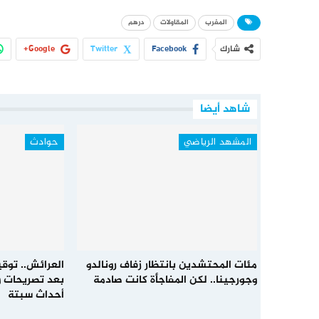
المغرب
المقاولات
درهم
شارك
Facebook
Twitter
Google+
شاهد أيضا
المشهد الرياضي
حوادث
مئات المحتشدين بانتظار زفاف رونالدو
العرائش.. توق
وجورجينا.. لكن المفاجأة كانت صادمة
بعد تصريحات و
أحداث سبتة