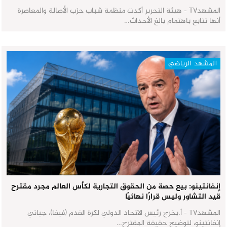
المشهدTV - هيئة التحرير أكدت منظمة شباب حزب الأصالة والمعاصرة
أنها تتابع باهتمام بالغ الأحداث…
المشهد الرياضي
إنفانتينو: بيع حصة من الحقوق التجارية لكأس العالم مجرد مقترح
قيد التشاور وليس قرارًا نهائيًا
المشهدTV - أ.بخرج رئيس الاتحاد الدولي لكرة القدم (فيفا)، جياني
إنفانتينو، لتوضيح حقيقة المقترح…