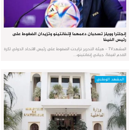
إنجلترا وويلز تسحبان دعمهما لإنفانتينو وتزيدان الضغوط على
رئيس الفيفا
المشهدTV - هيئة التحرير تزايدت الضغوط على رئيس الاتحاد الدولي لكرة
القدم (فيفا)، جياني إنفانتينو،…
المشهد الوطني