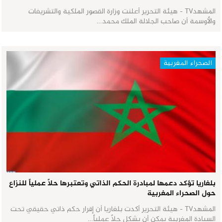
المشهدTV - هيئة التحرير أعلنت وزارة القصور الملكية والتشريفات
والأوسمة أن صاحب الجلالة الملك محمد…
الصحراء المغربية
بلغاريا تؤكد دعمها لمبادرة الحكم الذاتي وتعتبرها حلاً عملياً للنزاع
حول الصحراء المغربية
المشهدTV - هيئة التحرير أكدت بلغاريا أن إقرار حكم ذاتي حقيقي تحت
السيادة المغربية يمكن أن يشكل حلاً عملياً…