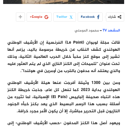
شارك
Facebook
Twitter
Google+
المشهد TV
–
محمود المومني
قالت مجلة لوبوان (Le Point) الفرنسية إن الأرشيف الوطني
الهولندي كشف النقاب عن خريطة مرسومة باليد، يزعم أنها
تشير إلى موقع كنز مخبأ خلال الحرب العالمية الثانية، وذلك
تحت عنوان “تلميحات إلى الكنز النازي الذي لم يتم العثور عليه
والذي يعتقد أنه مدفون بالقرب من أومرين في هولندا”.
ومن بين 1300 وثيقة أفرجت عنها هيئة الأرشيف الوطني
الهولندي بداية 2023 كما تفعل كل عام، جذبت خريطة الكنز
هذه انتباه صحيفة إلباييس (El Pais) الإسبانية، لما تثيره من
أسئلة بسبب هذا الرسم البسيط الذي يعد بكنز خبأه الجنود
النازيون قبل التحرير مباشرة، إلا أن يكون الأمر مجرد خرافة.
ويعود أصل هذا الكنز المدفون -حسب الأرشيف الوطني- إلى