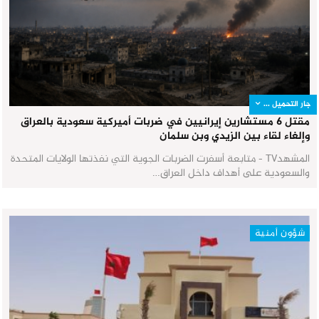
جار التحميل ...
مقتل 6 مستشارين إيرانيين في ضربات أميركية سعودية بالعراق
وإلغاء لقاء بين الزيدي وبن سلمان
المشهدTV - متابعة أسفرت الضربات الجوية التي نفذتها الولايات المتحدة
والسعودية على أهداف داخل العراق…
شؤون أمنية