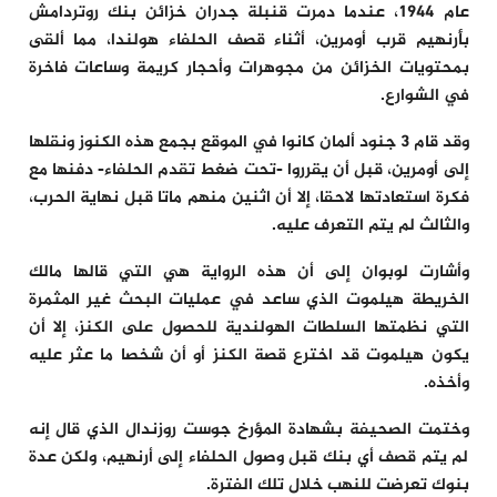
عام 1944، عندما دمرت قنبلة جدران خزائن بنك روتردامش
بأرنهيم قرب أومرين، أثناء قصف الحلفاء هولندا، مما ألقى
بمحتويات الخزائن من مجوهرات وأحجار كريمة وساعات فاخرة
في الشوارع.
وقد قام 3 جنود ألمان كانوا في الموقع بجمع هذه الكنوز ونقلها
إلى أومرين، قبل أن يقرروا -تحت ضغط تقدم الحلفاء- دفنها مع
فكرة استعادتها لاحقا، إلا أن اثنين منهم ماتا قبل نهاية الحرب،
والثالث لم يتم التعرف عليه.
وأشارت لوبوان إلى أن هذه الرواية هي التي قالها مالك
الخريطة هيلموت الذي ساعد في عمليات البحث غير المثمرة
التي نظمتها السلطات الهولندية للحصول على الكنز، إلا أن
يكون هيلموت قد اخترع قصة الكنز أو أن شخصا ما عثر عليه
وأخذه.
وختمت الصحيفة بشهادة المؤرخ جوست روزندال الذي قال إنه
لم يتم قصف أي بنك قبل وصول الحلفاء إلى أرنهيم، ولكن عدة
بنوك تعرضت للنهب خلال تلك الفترة.