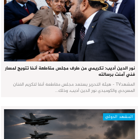
نور الدين أديب: تكريمي من طرف مجلس مقاطعة أنفا تتويج لمسار
فني آمنت برسالته
المشهدTV - هيئة التحرير يستعد مجلس مقاطعة أنفا لتكريم الفنان
المسرحي والكوميدي نور الدين أديب، وذلك…
المشهد الدولي