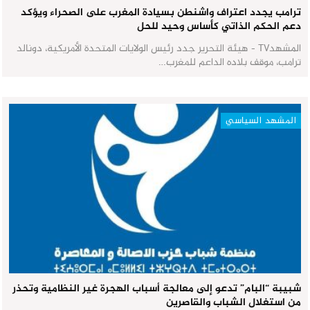
ترامب يجدد اعتراف واشنطن بسيادة المغرب على الصحراء ويؤكد
دعم الحكم الذاتي كأساس وحيد للحل
المشهدTV - هيئة التحرير جدد رئيس الولايات المتحدة الأمريكية، دونالد
ترامب، موقف بلاده الداعم للمغرب…
المشهد السياسي
شبيبة “البام” تدعو إلى معالجة أسباب الهجرة غير النظامية وتحذر
من استغلال الشباب والقاصرين