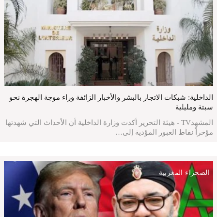
الداخلية: شبكات الاتجار بالبشر والأخبار الزائفة وراء موجة الهجرة نحو
سبتة ومليلية
المشهدTV - هيئة التحرير أكدت وزارة الداخلية أن الأحداث التي شهدتها
مؤخراً نقاط العبور المؤدية إلى…
الصحراء المغربية