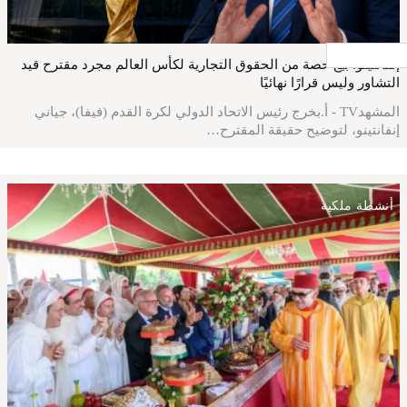
جار التحميل ...
إنفانتينو: بيع حصة من الحقوق التجارية لكأس العالم مجرد مقترح قيد
التشاور وليس قرارًا نهائيًا
المشهدTV - أ.بخرج رئيس الاتحاد الدولي لكرة القدم (فيفا)، جياني
إنفانتينو، لتوضيح حقيقة المقترح…
أنشطة ملكية