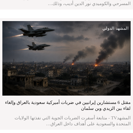
المسرحي والكوميدي نور الدين أديب، وذلك…
المشهد الدولي
مقتل 6 مستشارين إيرانيين في ضربات أميركية سعودية بالعراق وإلغاء
لقاء بين الزيدي وبن سلمان
المشهدTV - متابعة أسفرت الضربات الجوية التي نفذتها الولايات
المتحدة والسعودية على أهداف داخل العراق…