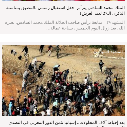
الملك محمد السادس يترأس حفل استقبال رسمي بالمضيق بمناسبة
الذكرى الـ27 لعيد العرش٤
المشهدTV - متابعة ترأس صاحب الجلالة الملك محمد السادس، نصره
الله، بعد زوال اليوم الخميس، بساحة عمالة…
المشهد السياسي
بعد إحباط آلاف المحاولات.. إسبانيا تثمن الدور المغربي في التصدي