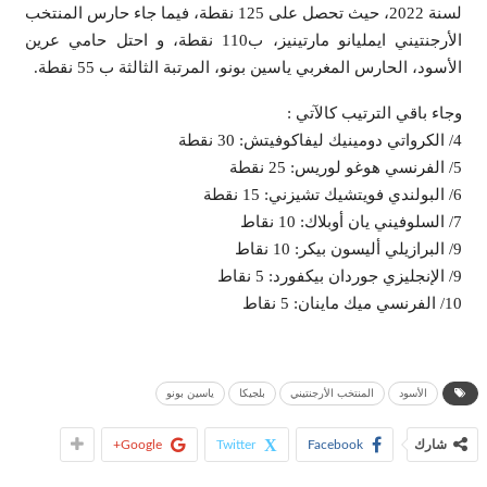
لسنة 2022، حيث تحصل على 125 نقطة، فيما جاء حارس المنتخب
الأرجنتيني ايمليانو مارتينيز، ب110 نقطة، و احتل حامي عرين
الأسود، الحارس المغربي ياسين بونو، المرتبة الثالثة ب 55 نقطة.
وجاء باقي الترتيب كالآتي :
4/ الكرواتي دومينيك ليفاكوفيتش: 30 نقطة
5/ الفرنسي هوغو لوريس: 25 نقطة
6/ البولندي فويتشيك تشيزني: 15 نقطة
7/ السلوفيني يان أوبلاك: 10 نقاط
9/ البرازيلي أليسون بيكر: 10 نقاط
9/ الإنجليزي جوردان بيكفورد: 5 نقاط
10/ الفرنسي ميك ماينان: 5 نقاط
الأسود
المنتخب الأرجنتيني
بلجيكا
ياسين بونو
شارك
Facebook
Twitter
Google+