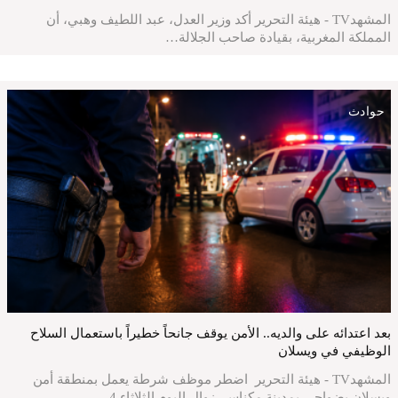
المشهدTV - هيئة التحرير أكد وزير العدل، عبد اللطيف وهبي، أن
المملكة المغربية، بقيادة صاحب الجلالة…
حوادث
بعد اعتدائه على والديه.. الأمن يوقف جانحاً خطيراً باستعمال السلاح
الوظيفي في ويسلان
المشهدTV - هيئة التحرير اضطر موظف شرطة يعمل بمنطقة أمن
ويسلان بضواحي بمدينة مكناس، زوال اليوم الثلاثاء 4…