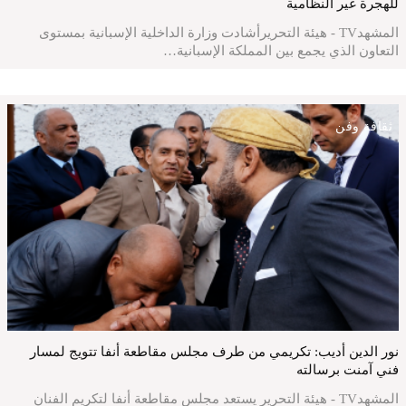
للهجرة غير النظامية
المشهدTV - هيئة التحريرأشادت وزارة الداخلية الإسبانية بمستوى
التعاون الذي يجمع بين المملكة الإسبانية…
ثقافة وفن
نور الدين أديب: تكريمي من طرف مجلس مقاطعة أنفا تتويج لمسار
فني آمنت برسالته
المشهدTV - هيئة التحرير يستعد مجلس مقاطعة أنفا لتكريم الفنان