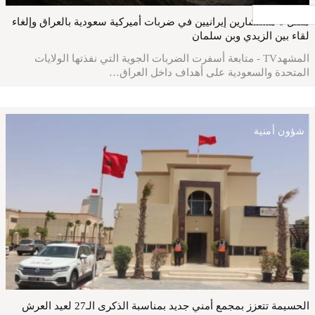
جار التحميل ...
مقتل 6 مستشارين إيرانيين في ضربات أميركية سعودية بالعراق وإلغاء
لقاء بين الزيدي وبن سلمان
المشهدTV - متابعة أسفرت الضربات الجوية التي نفذتها الولايات
المتحدة والسعودية على أهداف داخل العراق…
شؤون أمنية
الحسيمة تتعزز بمجمع أمني جديد بمناسبة الذكرى الـ27 لعيد العرش