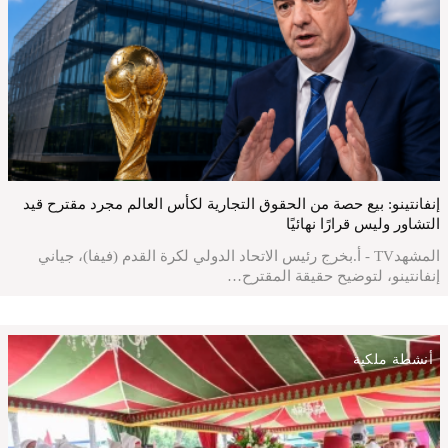
إنفانتينو: بيع حصة من الحقوق التجارية لكأس العالم مجرد مقترح قيد
التشاور وليس قرارًا نهائيًا
المشهدTV - أ.بخرج رئيس الاتحاد الدولي لكرة القدم (فيفا)، جياني
إنفانتينو، لتوضيح حقيقة المقترح…
أنشطة ملكية