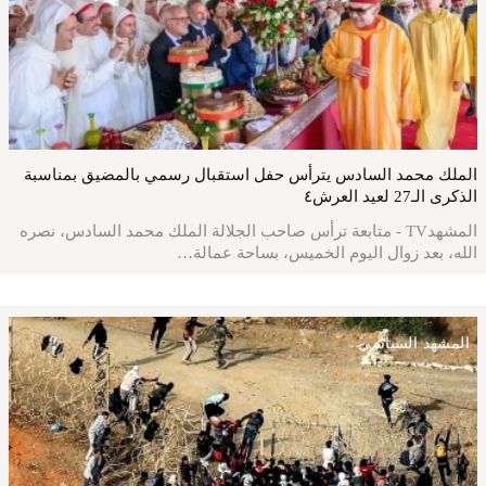
الملك محمد السادس يترأس حفل استقبال رسمي بالمضيق بمناسبة
الذكرى الـ27 لعيد العرش٤
المشهدTV - متابعة ترأس صاحب الجلالة الملك محمد السادس، نصره
الله، بعد زوال اليوم الخميس، بساحة عمالة…
المشهد السياسي