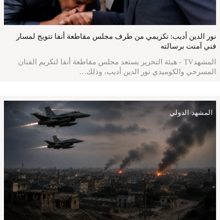
نور الدين أديب: تكريمي من طرف مجلس مقاطعة أنفا تتويج لمسار
فني آمنت برسالته
المشهدTV - هيئة التحرير يستعد مجلس مقاطعة أنفا لتكريم الفنان
المسرحي والكوميدي نور الدين أديب، وذلك…
المشهد الدولي