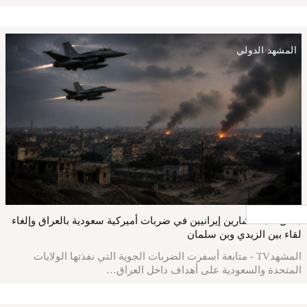
المشهد الدولي
جار التحميل ...
مقتل 6 مستشارين إيرانيين في ضربات أميركية سعودية بالعراق وإلغاء
لقاء بين الزيدي وبن سلمان
المشهدTV - متابعة أسفرت الضربات الجوية التي نفذتها الولايات
المتحدة والسعودية على أهداف داخل العراق…