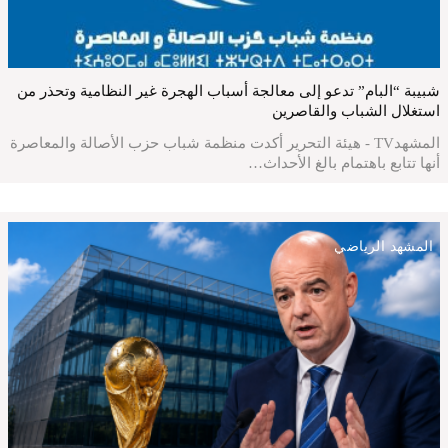
شبيبة “البام” تدعو إلى معالجة أسباب الهجرة غير النظامية وتحذر من
استغلال الشباب والقاصرين
المشهدTV - هيئة التحرير أكدت منظمة شباب حزب الأصالة والمعاصرة
أنها تتابع باهتمام بالغ الأحداث…
المشهد الرياضي