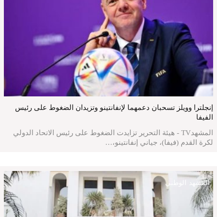
إنجلترا وويلز تسحبان دعمهما لإنفانتينو وتزيدان الضغوط على رئيس
الفيفا
المشهدTV - هيئة التحرير تزايدت الضغوط على رئيس الاتحاد الدولي
لكرة القدم (فيفا)، جياني إنفانتينو،…
المشهد الوطني