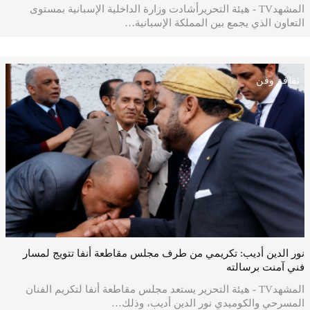
المشهدTV - هيئة التحريرأشادت وزارة الداخلية الإسبانية بمستوى
التعاون الذي يجمع بين المملكة الإسبانية…
ثقافة وفن
نور الدين أديب: تكريمي من طرف مجلس مقاطعة أنفا تتويج لمسار
فني آمنت برسالته
المشهدTV - هيئة التحرير يستعد مجلس مقاطعة أنفا لتكريم الفنان
المسرحي والكوميدي نور الدين أديب، وذلك…