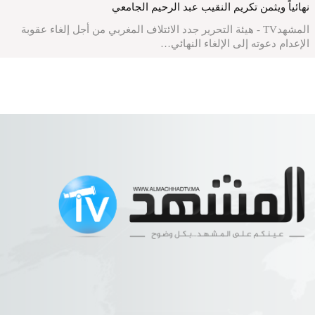
نهائياً ويثمن تكريم النقيب عبد الرحيم الجامعي
المشهدTV - هيئة التحرير جدد الائتلاف المغربي من أجل إلغاء عقوبة
الإعدام دعوته إلى الإلغاء النهائي…