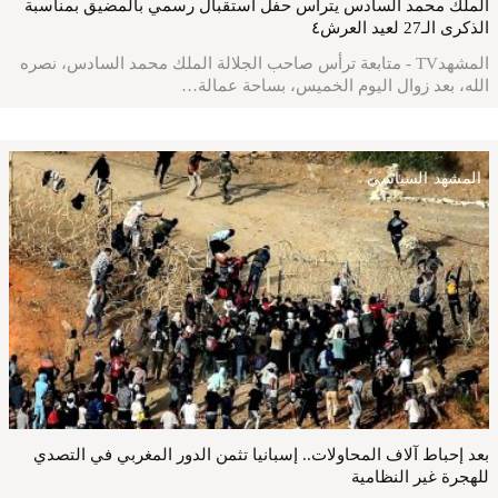
الملك محمد السادس يترأس حفل استقبال رسمي بالمضيق بمناسبة
الذكرى الـ27 لعيد العرش٤
المشهدTV - متابعة ترأس صاحب الجلالة الملك محمد السادس، نصره
الله، بعد زوال اليوم الخميس، بساحة عمالة…
المشهد السياسي
بعد إحباط آلاف المحاولات.. إسبانيا تثمن الدور المغربي في التصدي
للهجرة غير النظامية