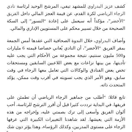
كشف
عزيز البدراوي
للمشهد تيفي، المرشح الوحيد لرئاسة
نادي
الرجاء الرياضي
لكرة القدم، عن قيمة العجز المالي داخل
الفريق
“الأخضر
”، مؤكداً أنه سيعمل على إعادة “النسور” إلى السكة
الصحيحة من خلال تسيير محكم على المستويين الإداري والمالي.
وأضاف
البدراوي
، خلال الندوة الصحافية التي عقدها أمس الجمعة
بمقر الفريق “الأخضر”، أن النادي يُعاني خصاصا قيمته 6 مليارات
و500 مليون سنتيم، نتيجة مجموعة من الأحكام التي يجب عليه
تأديتها، من بينها نزاعات مع بعض اللاعبين السابقين ومستحقات
تخص بعض الفنادق والوكالات التي تعامل معها الرجاء في وقت
سابق، وهو الأمر الذي يجب تسويته في أقرب وقت ممكن، يؤكد
المتحدث ذاته.
تابع قائلا: “أطلب من جماهير الرجاء الرياضي أن تطمئن على
فريقها. في البداية ترددت كثيرا قبل أن أقرر الترشح للرئاسة، أحب
ألوان الفريق وأسعى إلى ترك بصمتي عليه، وإخراجه من هذه
الأزمة التي يعيشها. لقد شاهدنا التغييرات الكبيرة التي عرفها
الرجاء على مستوى المدربين، وكذلك الرؤساء، وهذا يؤثر دون شك