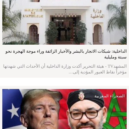
الداخلية: شبكات الاتجار بالبشر والأخبار الزائفة وراء موجة الهجرة نحو
سبتة ومليلية
المشهدTV - هيئة التحرير أكدت وزارة الداخلية أن الأحداث التي شهدتها
مؤخراً نقاط العبور المؤدية إلى…
الصحراء المغربية