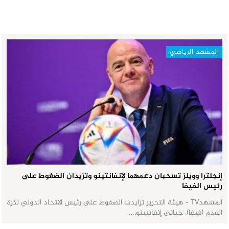
المشهد الرياضي
إنجلترا وويلز تسحبان دعمهما لإنفانتينو وتزيدان الضغوط على
رئيس الفيفا
المشهدTV - هيئة التحرير تزايدت الضغوط على رئيس الاتحاد الدولي لكرة
القدم (فيفا)، جياني إنفانتينو،…