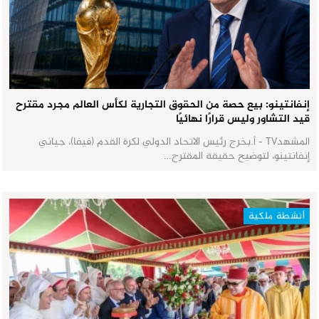
إنفانتينو: بيع حصة من الحقوق التجارية لكأس العالم مجرد مقترح
قيد التشاور وليس قرارًا نهائيًا
المشهدTV - أ.بخرج رئيس الاتحاد الدولي لكرة القدم (فيفا)، جياني
إنفانتينو، لتوضيح حقيقة المقترح…
أنشطة ملكية