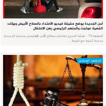
أمن الجديدة يوضح حقيقة فيديو الاعتداء بالسلاح الأبيض ويؤكد:
القضية عولجت والمتهم الرئيسي رهن الاعتقال
المشهدTV - هيئة التحرير تفاعلت مصالح الأمن الإقليمي بمدينة الجديدة،
بجدية كبيرة، مع شريط…
المشهد الوطني