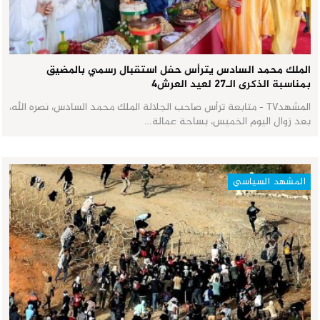
الملك محمد السادس يترأس حفل استقبال رسمي بالمضيق
بمناسبة الذكرى الـ27 لعيد العرش٤
المشهدTV - متابعة ترأس صاحب الجلالة الملك محمد السادس، نصره الله،
بعد زوال اليوم الخميس، بساحة عمالة…
المشهد السياسي