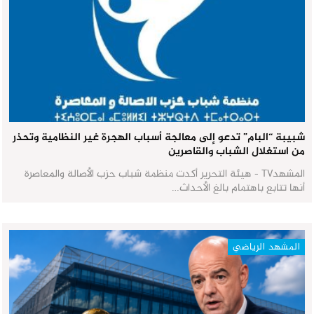
شبيبة “البام” تدعو إلى معالجة أسباب الهجرة غير النظامية وتحذر
من استغلال الشباب والقاصرين
المشهدTV - هيئة التحرير أكدت منظمة شباب حزب الأصالة والمعاصرة
أنها تتابع باهتمام بالغ الأحداث…
المشهد الرياضي