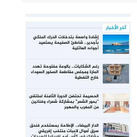
آخر الأخبار
إشادة واسعة بتدخلات الدرك الملكي
بأجدير.. شاطئ الصفيحة يستعيد
أجواءه العائلية
رغم الشكايات.. بالوعة مفتوحة تهدد
المارة ومجلس مقاطعة الصخور السوداء
خارج التغطية
الحسيمة تحتضن الدورة الثامنة لملتقى
“بحور الشعر” بمشاركة شعراء وفنانين
من المغرب والمهجر
الدار البيضاء.. الإطاحة بمستخدم فندق
سرق أموال لاعبات منتخب إفريقي
مشارك في كأس أمم إفريقيا للسيدات