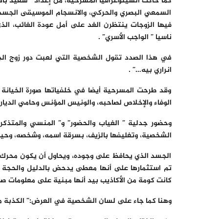
كما حاكت السينوغرافيا المسرحية، من إعداد ” سعيد باه
السمعي البصري والحركي، والانسجام الموسيقى الجسدي،
فيها الزوجات ينتظرن الغد على أمل عودة الغائب، ال
ناسيا ” الواجب الأسري” .
في هذا الصدد تقول الشخصية التي لعبت دور زوج الجن
انراري بيه…” .
وقد طرحت المسرحية أيضا في خلفياتها صورة الخيانة 
الوفاء والإخلاص لصاحبه، والونيس المؤنس وحامي الديا
وحضور جدلية ” الغياب والحضور” و” المنسي والمتذك
الشخصية، وتغليفها بالزيف، بسرقة اسمه، وشخصه، وحياته
الجسد الذي يحافظ على وجوده، ويحاول أن يكون محرك الذ
تم استثمارها على أنها معطى يدحض بالدليل والحجة أي
كانت كومة من الأكاذيب بيد أنها مبنية على معلومات ص
وهنا كما جاء على لسان الشخصية في العرض:” الكذبة مل