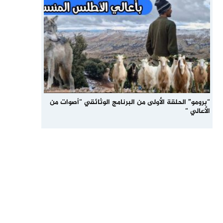
“برومو” الحلقة الأولى من البرنامج الوثائقي “أصوات من
الأعالي “