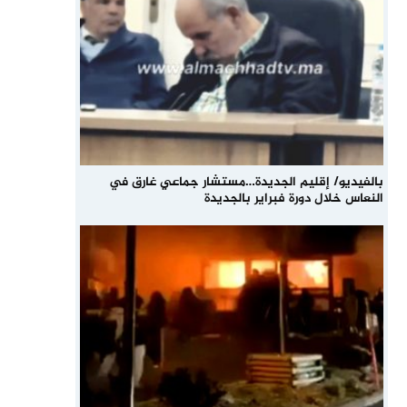
بالفيديو/ إقليم الجديدة…مستشار جماعي غارق في
النعاس خلال دورة فبراير بالجديدة