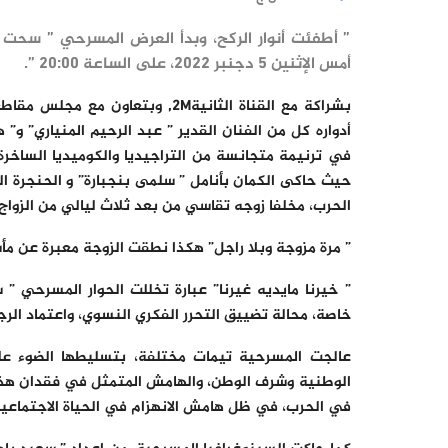
” أطفئت أنوار الركح، وبدأ العرض المسرحي ” سحت
أمس الإثنين 5 دجنبر 2022، على الساعة 20:00 ”.
بشراكة مع القناة الثانية2M, وب
أدواره كل من الفنان القدير ” عبد الرحيم المنياري” و”
في ترنيمة متجانسة من التراجيديا والكوميديا الساخرة
حيث حاكى الكمان بأنامل ” سلمى بنجبارة” و الحنجرة الذ
الحرب، مخلفا زوجه تقاسي من بعد ثلاث ليالي من الزواج، 16 سنة من الفقد والحرما
” مرة مزوجة وبلا راجل” هكذا نطقت الزوجة معبرة عن مأ
” خيرنا مايديه غيرنا” عبارة تخللت الحوار المسرحي ”
خاصة، محالة تضييق التحرر الفكري النسوي، واعتماد الرجع
عالجت المسرحية تيمات مختلفة، بتسليطها الضوء عل
الوطنية وشرف الوطن، والهامش المتمثل في فقدان هذا ا
في الحرب، في ظل هامش الانهزام في الحياة الاجتماعية 