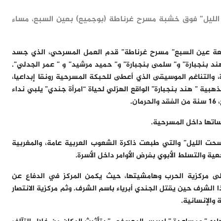
 الليل” فوق خشبة مسرح غرناطة (بوجميع) بعين السبع، مساء
تعاون مع مجلس مقاطعة عين السبع” مسرح غرناطة” قدم العمل المسرحي، الذي جسد
 هند بنجبارة” و” سلمى بنجبارة” و” حميد مرشيد” و ” عمر الجدلي”.
، والتناغم الموسيقى الذي أعطى للحبكة المسرحية رونقا إبداعيا،
هبية ” هند بنجبارة” الواقع الهزلي لحياة “امرأة جندي” يلبي نداء
ن.
ساتها داخل المسرحية.
 سحت الليل” والتي طبعت ذاكرة الشعوب العربية عامة، والمغربية
ية والتسلط الأبوي بفرض الأوامر داخل الأسرة.
ى مركزية الحرب وهامشيتها، حيث يكمن المركز في الدفاع عن
لشرف حين يقتل الجندي أبرياء باسم الشرف. وثم مركزية الانتصار
والإنسانية.