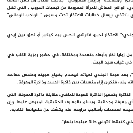
ادى” ومساعدة ” إدريس المعروفي ” بتأثيث المكان من خلال التآلف
 الواقع المعاش للمرأة المحرومة من تبعيات الحروب , التي تظل
ذي يكتفي بإرسال خطابات الاعتذار تحت مسمى ” الواجب الوطني”
دي:” الاعتذار نديرو فكرشي انحس بيه كيكبر أو نهزو بين إيدي
من زوايا نظر وأبعاد متعددة ومختلفة، في حضور رمزية الكلب في
ر في غياب سيد البيت.
ر”, بعد عودة الجندي لحياته فيصدم بضياع هويته وطمس معالمه
 منه، فنكون إزاء منسيات بين ذاكرة الجسد وذاكرة المعرفة.
اكرة وتحفيز الذاكرة للعودة للماضي، مقابلة ذاكرة المعرفة، التي
 معرفة وجدانية، ويسلم بالمعارف الحقيقية المبرهن عليها، وإن
حيحة استعملت بأساليب مراوغة، فلم يكشف عن خلفياتها الكاذبة.
ي كتيقها كتولي حالة عينيها بنهار”.