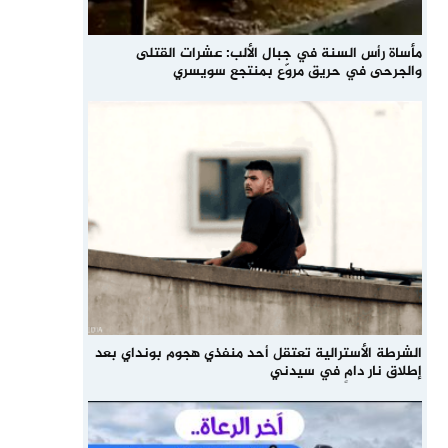
مأساة رأس السنة في جبال الألب: عشرات القتلى
والجرحى في حريق مروّع بمنتجع سويسري
الشرطة الأسترالية تعتقل أحد منفذي هجوم بونداي بعد
إطلاق نار دامٍ في سيدني