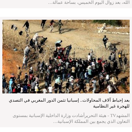
الله، بعد زوال اليوم الخميس، بساحة عمالة…
المشهد السياسي
بعد إحباط آلاف المحاولات.. إسبانيا تثمن الدور المغربي في التصدي
للهجرة غير النظامية
المشهدTV - هيئة التحريرأشادت وزارة الداخلية الإسبانية بمستوى
التعاون الذي يجمع بين المملكة الإسبانية…