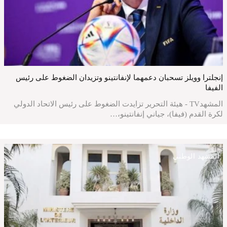
إنجلترا وويلز تسحبان دعمهما لإنفانتينو وتزيدان الضغوط على رئيس
الفيفا
المشهدTV - هيئة التحرير تزايدت الضغوط على رئيس الاتحاد الدولي
لكرة القدم (فيفا)، جياني إنفانتينو،…
المشهد الوطني