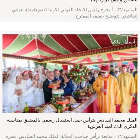
المشهدTV - أ.بخرج رئيس الاتحاد الدولي لكرة القدم (فيفا)، جياني
إنفانتينو، لتوضيح حقيقة المقترح…
أنشطة ملكية
الملك محمد السادس يترأس حفل استقبال رسمي بالمضيق بمناسبة
الذكرى الـ27 لعيد العرش٤
المشهدTV - متابعة ترأس صاحب الجلالة الملك محمد السادس، نصره