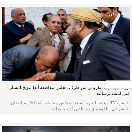
ثقافة وفن
جار التحميل ...
نور الدين أديب: تكريمي من طرف مجلس مقاطعة أنفا تتويج لمسار
فني آمنت برسالته
المشهدTV - هيئة التحرير يستعد مجلس مقاطعة أنفا لتكريم الفنان
المسرحي والكوميدي نور الدين أديب، وذلك…