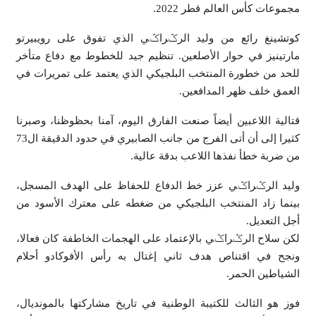
مجموعات كأس العالم قطر 2022.
كوتشينغ رائع من وليد الرݣراݣي الذي تفوق على رويبيرتو
مارتينيز في حوار الأصلعين. تنظيم جيد للخطوط مع دفاع متأخر
للحد من خطورة المنتخب البلجيكي الذي يعتمد على تمريرات في
العمق خلف ظهر المدافعين.
قتالية اللاعبين أيضاً صنعت الفارق اليوم، آمنا بحظوظنا، وصبرنا
كثيرا إلى أن أتى الفرج من جانب الصابيري في حدود الدقيقة ال73
من ضربة خطأ نفذها اللاعب بدقة عالية.
وليد الرݣراݣي عزز خط الدفاع للحفاظ على الهدف المسجل،
بينما زاد المنتخب البلجيكي من ضغطه على معترك الأسود من
أجل التعديل.
لكن سلاح الرݣراݣي بالإعتماد على الهجمات الخاطفة كان فعالا،
ونجح في اقتناص هدف ثاني إغتال به رأس الأفوكادو أحلام
الشياطين الحمر.
فوز هو الثالث للكتيبة الوطنية في تاريخ مشاركتها بالمونديال،