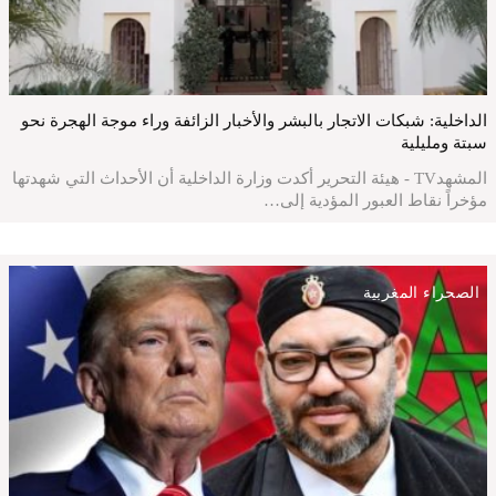
الداخلية: شبكات الاتجار بالبشر والأخبار الزائفة وراء موجة الهجرة نحو
سبتة ومليلية
المشهدTV - هيئة التحرير أكدت وزارة الداخلية أن الأحداث التي شهدتها
مؤخراً نقاط العبور المؤدية إلى…
الصحراء المغربية