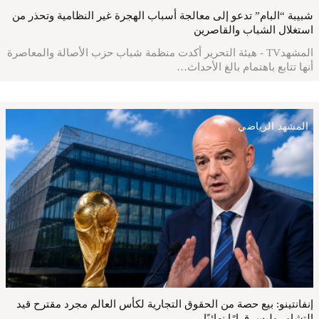
شبيبة “البام” تدعو إلى معالجة أسباب الهجرة غير النظامية وتحذر من
استغلال الشباب والقاصرين
المشهدTV - هيئة التحرير أكدت منظمة شباب حزب الأصالة والمعاصرة
أنها تتابع باهتمام بالغ الأحداث…
المشهد الرياضي
إنفانتينو: بيع حصة من الحقوق التجارية لكأس العالم مجرد مقترح قيد
التشاور وليس قرارًا نهائيًا