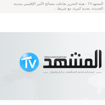
المشهدTV - هيئة التحرير تفاعلت مصالح الأمن الإقليمي بمدينة
الجديدة، بجدية كبيرة، مع شريط…