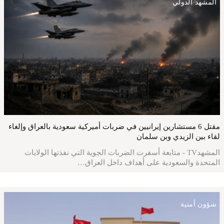
المشهد الدولي
مقتل 6 مستشارين إيرانيين في ضربات أميركية سعودية بالعراق وإلغاء
لقاء بين الزيدي وبن سلمان
المشهدTV - متابعة أسفرت الضربات الجوية التي نفذتها الولايات
المتحدة والسعودية على أهداف داخل العراق…
شؤون أمنية