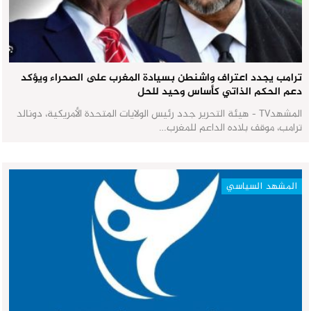
ترامب يجدد اعتراف واشنطن بسيادة المغرب على الصحراء ويؤكد
دعم الحكم الذاتي كأساس وحيد للحل
المشهدTV - هيئة التحرير جدد رئيس الولايات المتحدة الأمريكية، دونالد
ترامب، موقف بلاده الداعم للمغرب…
المشهد السياسي