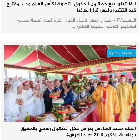
إنفانتينو: بيع حصة من الحقوق التجارية لكأس العالم مجرد مقترح
قيد التشاور وليس قرارًا نهائيًا
المشهدTV - أ.بخرج رئيس الاتحاد الدولي لكرة القدم (فيفا)، جياني
إنفانتينو، لتوضيح حقيقة المقترح…
أنشطة ملكية
الملك محمد السادس يترأس حفل استقبال رسمي بالمضيق
بمناسبة الذكرى الـ27 لعيد العرش٤