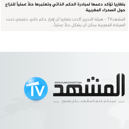
بلغاريا تؤكد دعمها لمبادرة الحكم الذاتي وتعتبرها حلاً عملياً للنزاع
حول الصحراء المغربية
المشهدTV - هيئة التحرير أكدت بلغاريا أن إقرار حكم ذاتي حقيقي تحت
السيادة المغربية يمكن أن يشكل حلاً عملياً…