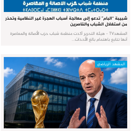
شبيبة “البام” تدعو إلى معالجة أسباب الهجرة غير النظامية وتحذر
من استغلال الشباب والقاصرين
المشهدTV - هيئة التحرير أكدت منظمة شباب حزب الأصالة والمعاصرة
أنها تتابع باهتمام بالغ الأحداث…
المشهد الرياضي