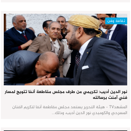
ثقافة وفن
نور الدين أديب: تكريمي من طرف مجلس مقاطعة أنفا تتويج لمسار
فني آمنت برسالته
المشهدTV - هيئة التحرير يستعد مجلس مقاطعة أنفا لتكريم الفنان
المسرحي والكوميدي نور الدين أديب، وذلك…