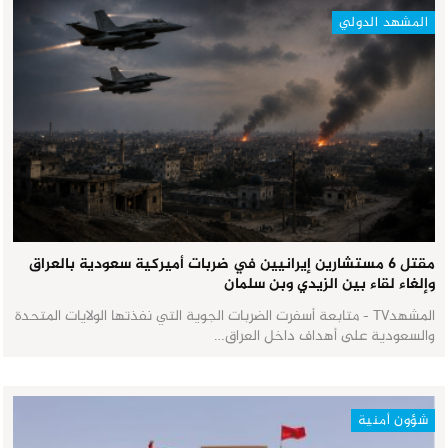
المشهد الدولي
مقتل 6 مستشارين إيرانيين في ضربات أميركية سعودية بالعراق
وإلغاء لقاء بين الزيدي وبن سلمان
المشهدTV - متابعة أسفرت الضربات الجوية التي نفذتها الولايات المتحدة
والسعودية على أهداف داخل العراق…
شؤون أمنية