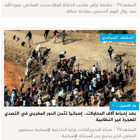
المشهدTV - متابعة ترأس صاحب الجلالة الملك محمد السادس، نصره الله،
بعد زوال اليوم الخميس، بساحة عمالة…
المشهد السياسي
جار التحميل ...
بعد إحباط آلاف المحاولات.. إسبانيا تثمن الدور المغربي في التصدي
للهجرة غير النظامية
المشهدTV - هيئة التحريرأشادت وزارة الداخلية الإسبانية بمستوى
التعاون الذي يجمع بين المملكة الإسبانية…