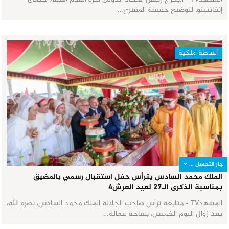
إنفانتينو، لتوضيح حقيقة المقترح…
أنشطة ملكية
جار التحميل ...
الملك محمد السادس يترأس حفل استقبال رسمي بالمضيق
بمناسبة الذكرى الـ27 لعيد العرش٤
المشهدTV - متابعة ترأس صاحب الجلالة الملك محمد السادس، نصره الله،
بعد زوال اليوم الخميس، بساحة عمالة…