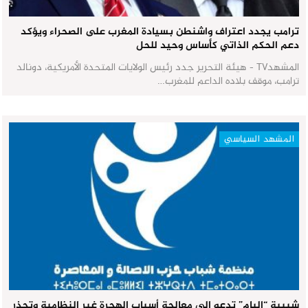
ترامب يجدد اعتراف واشنطن بسيادة المغرب على الصحراء ويؤكد
دعم الحكم الذاتي كأساس وحيد للحل
المشهدTV - هيئة التحرير جدد رئيس الولايات المتحدة الأمريكية، دونالد
ترامب، موقف بلاده الداعم للمغرب…
المشهد السياسي
شبيبة “البام” تدعو إلى معالجة أسباب الهجرة غير النظامية وتحذر