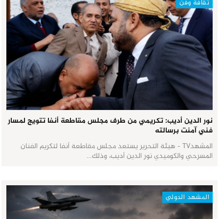
ثقافة وفن
نور الدين أديب: تكريمي من طرف مجلس مقاطعة أنفا تتويج لمسار
فني آمنت برسالته
المشهدTV - هيئة التحرير يستعد مجلس مقاطعة أنفا لتكريم الفنان
المسرحي والكوميدي نور الدين أديب، وذلك…
المشهد الدولي