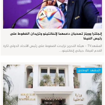
إنجلترا وويلز تسحبان دعمهما لإنفانتينو وتزيدان الضغوط على
رئيس الفيفا
المشهدTV - هيئة التحرير تزايدت الضغوط على رئيس الاتحاد الدولي لكرة
القدم (فيفا)، جياني إنفانتينو،…
المشهد الوطني