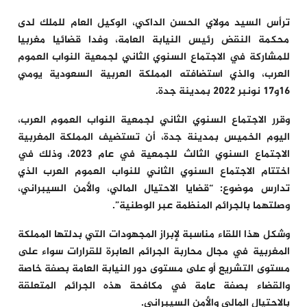
ترأس السيد مولاي الحسن الداكي، الوكيل العام للملك لدى
محكمة النقض رئيس النيابة العامة، وفدا قضائيا مغربيا
للمشاركة في الاجتماع السنوي الثاني لجمعية النواب العموم
العرب، والذي استضافته المملكة العربية السعودية يومي
16و17 نونبر 2022 بمدينة جدة.
وقرر الاجتماع السنوي الثاني لجمعية النواب العموم العرب،
اليوم الخميس بمدينة جدة، أن تستضيف المملكة المغربية
الاجتماع السنوي الثالث للجمعية في عام 2023، وذلك في
اختتام الاجتماع السنوي الثاني للنواب العموم العرب الذي
تدارس موضوع: “قضايا الاحتيال المالي، والأمن السيبراني،
وصلتهما بالجرائم المنظمة عبر الوطنية”.
وشكل هذا اللقاء مناسبة لإبراز المجهودات التي بدلتها المملكة
المغربية في مجال محاربة الجرائم العابرة للقرارات سواء على
مستوى التشريع أو على مستوى دور النيابة العامة بصفة خاصة
والقضاء بصفة عامة في مكافحة هذه الجرائم المتعلقة
بالاحتيال المالي والأمن السيبراني.