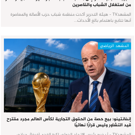
من استغلال الشباب والقاصرين
المشهدTV - هيئة التحرير أكدت منظمة شباب حزب الأصالة والمعاصرة
أنها تتابع باهتمام بالغ الأحداث…
المشهد الرياضي
إنفانتينو: بيع حصة من الحقوق التجارية لكأس العالم مجرد مقترح
قيد التشاور وليس قرارًا نهائيًا
المشهدTV - أ.بخرج رئيس الاتحاد الدولي لكرة القدم (فيفا)، جياني