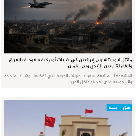
مقتل 6 مستشارين إيرانيين في ضربات أميركية سعودية بالعراق
وإلغاء لقاء بين الزيدي وبن سلمان
المشهدTV - متابعة أسفرت الضربات الجوية التي نفذتها الولايات المتحدة
والسعودية على أهداف داخل العراق…
شؤون أمنية