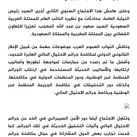
وعلى هامش هذا الاجتماع السنوي الثاني أجرى السيد رئيس
النيابة العامة، محادثات مع نظيره النائب العام للمملكة العربية
السعودية السيد سعود بن عبد الله المعجب، تعزيزا للتعاون
القضائي بين المملكة المغربية والمملكة السعودية.
وناقش النواب العموم العرب موضوعات مهمة من قبيل الإطار
القانوني الدولي لمكافحة جرائم الاحتيال المالي العابرة للحدود،
وأفضل ما تم رصده من ممارسات لمواجهة تطورها وأساليب
ارتكابها، والأساليب الحديثة المستخدمة في ارتكاب الجرائم
المنظمة عبر الوطنية، ودور المنظمات الدولية في مكافحتها،
وكذلك دور التحقيقات في مكافحة الجريمة المنظمة عبر
الوطنية وبخاصة جرائم الاحتيال المالي.
وتناول الاجتماع أيضا دور الأمن السيبراني في الحد من جرائم
الاحتيال المالي وآليات التحقيق الحديثة في تلك الجرائم. كما
قدمت تجارب بعض الدول المشاركة في مجال مكافحة جرائم