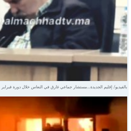
بالفيديو/ إقليم الجديدة…مستشار جماعي غارق في النعاس خلال دورة فبراير ب