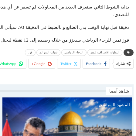
للتصدي.
دقيقة قبل نهاية الوقت بدل الضائع و بالضبط في الدقيقة 93، سيأتي الهدف الرابع للرجاء من قدم اللاعب البديل، بنجديدة.
فوز ثمين للرجاء الرياضي سيعزز من خلاله رصيده إلى 12 نقطة ليحتل بذلك المركز الرابع، فيما تجمد رصيد نادي شباب السلالم في 12 نقطة.
البطولة الإحترافية إنوي
الرجاء الرياضي
شباب السوالم
فوز
شارك
Facebook
Twitter
Google+
WhatsApp
شاهد أيضا
المشهد السياسي