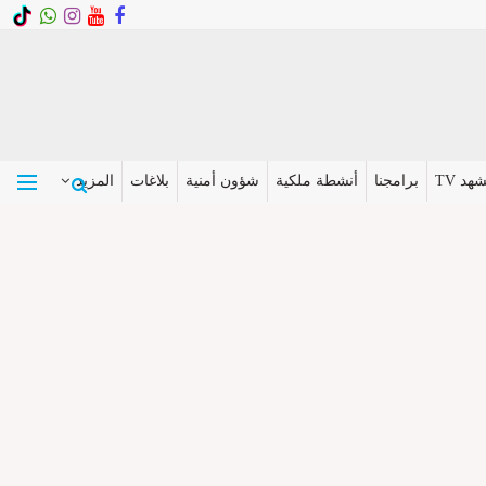
هد TV
برامجنا
أنشطة ملكية
شؤون أمنية
بلاغات
المزيد