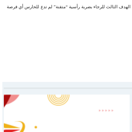
ة 59 بحيث سيتمكن اللاعب، زكرياء حدراف من تسجيل الهدف الثالث للرجاء بضربة رأسية “متقنة” لم تدع للحارس أي فرصة
المشهد الوطني