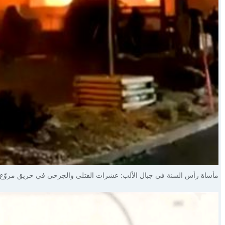
مأساة رأس السنة في جبال الألب: عشرات القتلى والجرحى في حريق مروّع