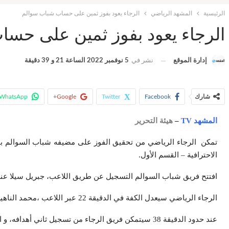
الرئيسية
المشهد الرياضي
الرجاء يعود بفوز ثمين على حساب شباب سوالم
الرجاء يعود بفوز ثمين على حس
إدارة الموقع
نشر في
5 نوفمبر 2022 الساعة 21 و 39 دقيقة
شارك
Facebook
Twitter
Google+
WhatsApp
المشهد TV
–
هيئة التحرير
الاحترافية – القسم الأول.
افتتح فريق شباب السوالم التسجيل عن طريق اللاعب، جبريل سيلا عند الدقيقة 13 بعد خطأ من حارس الرجاء
الرجاء الرياضي سيعدل الكفة في الدقيقة 22 عبر اللاعب ،محمد الناهيري عن طريق ضربة جزاء أعلن عنها حكم المباراة، هشام تمسماني بعد إسقاط اللاعب، بنتايك داخل مربع العمليات.
عند حدود الدقيقة 38 سيتمكن فريق الرجاء من تسجيل ثاني أهدافه، و الموقع هذه المرة اللاعب، محمد زريدة، لتتوالى المحاولات من كلا الفريقين حتى نهاية الشوط الأول من المباراة.