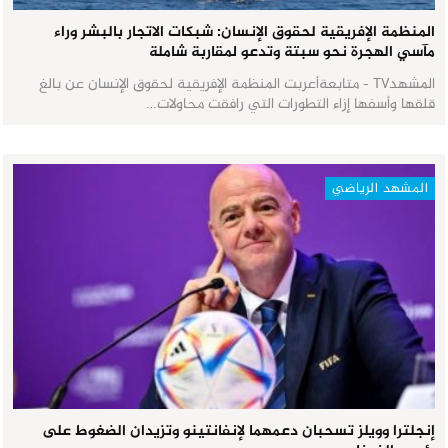
المنظمة الإفريقية لحقوق الإنسان: شبكات الاتجار بالبشر وراء
مآسي الهجرة نحو سبتة وتدعو لمقاربة شاملة
المشهدTV - متابعةأعربت المنظمة الإفريقية لحقوق الإنسان عن بالغ
قلقها وأسفها إزاء التطورات التي رافقت محاولات…
المشهد الرياضي
إنجلترا وويلز تسحبان دعمهما لإنفانتينو وتزيدان الضغوط على