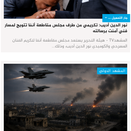
جار التحميل ...
نور الدين أديب: تكريمي من طرف مجلس مقاطعة أنفا تتويج لمسار
فني آمنت برسالته
المشهدTV - هيئة التحرير يستعد مجلس مقاطعة أنفا لتكريم الفنان
المسرحي والكوميدي نور الدين أديب، وذلك…
المشهد الدولي