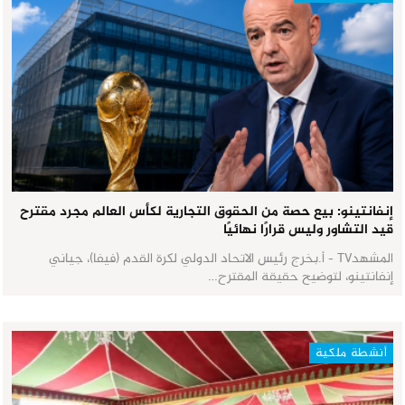
إنفانتينو: بيع حصة من الحقوق التجارية لكأس العالم مجرد مقترح
قيد التشاور وليس قرارًا نهائيًا
المشهدTV - أ.بخرج رئيس الاتحاد الدولي لكرة القدم (فيفا)، جياني
إنفانتينو، لتوضيح حقيقة المقترح…
أنشطة ملكية