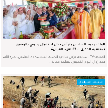
الملك محمد السادس يترأس حفل استقبال رسمي بالمضيق
بمناسبة الذكرى الـ27 لعيد العرش٤
المشهدTV - متابعة ترأس صاحب الجلالة الملك محمد السادس، نصره الله،
بعد زوال اليوم الخميس، بساحة عمالة…
المشهد السياسي