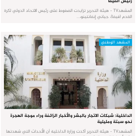
رئيس الفيفا
المشهدTV - هيئة التحرير تزايدت الضغوط على رئيس الاتحاد الدولي لكرة
القدم (فيفا)، جياني إنفانتينو،…
المشهد الوطني
الداخلية: شبكات الاتجار بالبشر والأخبار الزائفة وراء موجة الهجرة
نحو سبتة ومليلية
المشهدTV - هيئة التحرير أكدت وزارة الداخلية أن الأحداث التي شهدتها