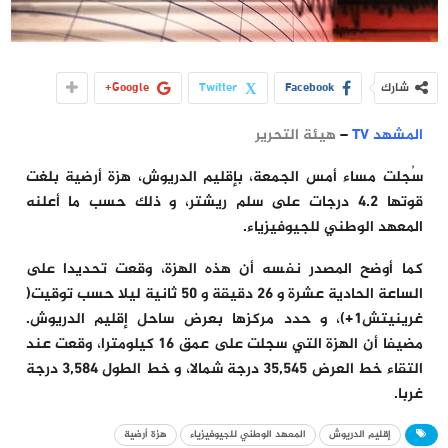
شارك
Facebook
Twitter
Google+
المشهد TV
–
هيئة التحرير
سُجلت مساء أمس الجمعة، بإقليم الدريوش، هزة أرضية بلغت
قوتها 4.2 درجات على سلم ريشتر، و ذلك حسب ما أعلنه
المعهد الوطني للجيوفيزياء.
كما أوضح المصدر نفسه أن هذه الهزة، وقعت تحديدا على
الساعة الحادية عشرة و 26 دقيقة و 50 ثانية ليلا حسب توقيت(
غرينيتش1+)، و حدد مركزها بعرض ساحل إقليم الدريوش.
مضيفا أن الهزة التي سجلت على عمق 16 كيلومترا، وقعت عند
التقاء خط العرض 35,545 درجة شمالا، و خط الطول 3,584 درجة
غربا.
إقليم الدريوش
المعهد الوطني للجيوفيزياء
هزة أرضية