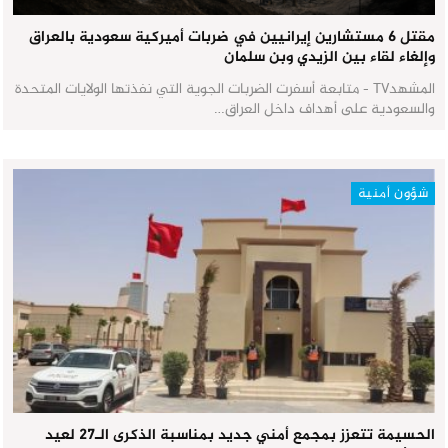
مقتل 6 مستشارين إيرانيين في ضربات أميركية سعودية بالعراق
وإلغاء لقاء بين الزيدي وبن سلمان
المشهدTV - متابعة أسفرت الضربات الجوية التي نفذتها الولايات المتحدة
والسعودية على أهداف داخل العراق…
شؤون أمنية
الحسيمة تتعزز بمجمع أمني جديد بمناسبة الذكرى الـ27 لعيد