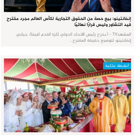
إنفانتينو: بيع حصة من الحقوق التجارية لكأس العالم مجرد مقترح
قيد التشاور وليس قرارًا نهائيًا
المشهدTV - أ.بخرج رئيس الاتحاد الدولي لكرة القدم (فيفا)، جياني
إنفانتينو، لتوضيح حقيقة المقترح…
أنشطة ملكية