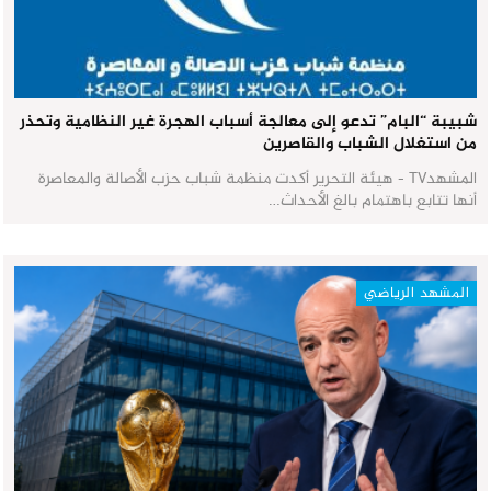
شبيبة “البام” تدعو إلى معالجة أسباب الهجرة غير النظامية وتحذر
من استغلال الشباب والقاصرين
المشهدTV - هيئة التحرير أكدت منظمة شباب حزب الأصالة والمعاصرة
أنها تتابع باهتمام بالغ الأحداث…
المشهد الرياضي