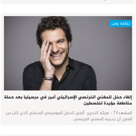
ثقافة وفن
إلغاء حفل للمغني الفرنسي الإسرائيلي أمير في مرسيليا بعد حملة
مقاطعة مؤيدة لفلسطين
المشهدTV - هيئة التحرير أُلغي الحفل الموسيقي المجاني الذي كان من
المقرر أن يحييه المغني الفرنسي…