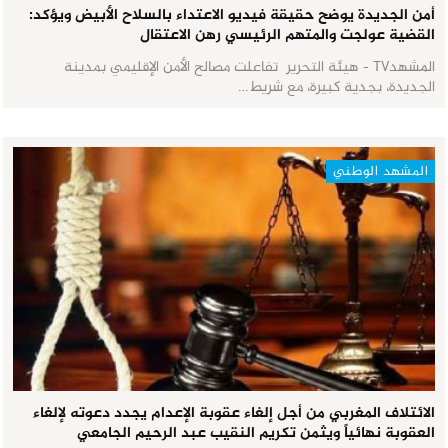
أمن الجديدة يوضح حقيقة فيديو الاعتداء بالسلاح الأبيض ويؤكد:
القضية عولجت والمتهم الرئيسي رهن الاعتقال
المشهدTV - هيئة التحرير تفاعلت مصالح الأمن الإقليمي بمدينة
الجديدة، بجدية كبيرة، مع شريط…
المشهد الوطني
الائتلاف المغربي من أجل إلغاء عقوبة الإعدام يجدد دعوته لإلغاء
العقوبة نهائياً ويثمن تكريم النقيب عبد الرحيم الجامعي