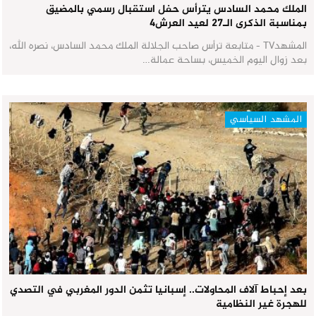
الملك محمد السادس يترأس حفل استقبال رسمي بالمضيق
بمناسبة الذكرى الـ27 لعيد العرش٤
المشهدTV - متابعة ترأس صاحب الجلالة الملك محمد السادس، نصره الله،
بعد زوال اليوم الخميس، بساحة عمالة…
المشهد السياسي
بعد إحباط آلاف المحاولات.. إسبانيا تثمن الدور المغربي في التصدي
للهجرة غير النظامية