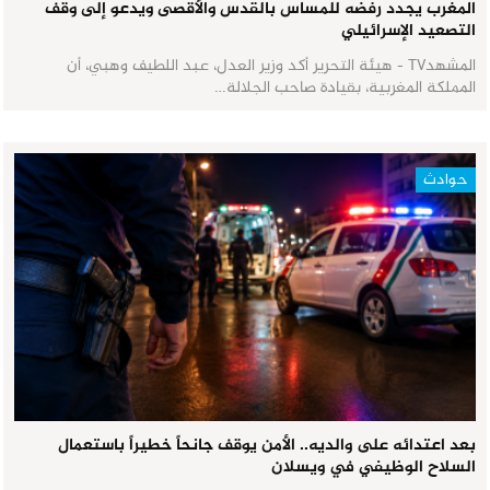
المغرب يجدد رفضه للمساس بالقدس والأقصى ويدعو إلى وقف
التصعيد الإسرائيلي
المشهدTV - هيئة التحرير أكد وزير العدل، عبد اللطيف وهبي، أن
المملكة المغربية، بقيادة صاحب الجلالة…
حوادث
بعد اعتدائه على والديه.. الأمن يوقف جانحاً خطيراً باستعمال
السلاح الوظيفي في ويسلان