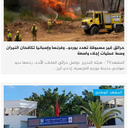
حرائق غير مسبوقة تهدد بوردو.. وفرنسا وإسبانيا تكافحان النيران
وسط عمليات إجلاء واسعة
المشهدTV - هيئة التحرير تواصل حرائق الغابات، الأحد، زحفها نحو
ضواحي مدينة بوردو الفرنسية، إحدى أبرز…
المشهد الوطني