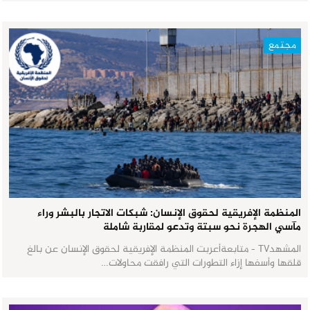
مجتمع
المنظمة الإفريقية لحقوق الإنسان: شبكات الاتجار بالبشر وراء
مآسي الهجرة نحو سبتة وتدعو لمقاربة شاملة
المشهدTV - متابعةأعربت المنظمة الإفريقية لحقوق الإنسان عن بالغ
قلقها وأسفها إزاء التطورات التي رافقت محاولات…