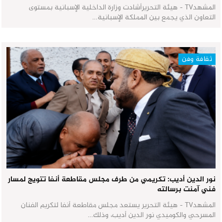
المشهدTV - هيئة التحريرأشادت وزارة الداخلية الإسبانية بمستوى
التعاون الذي يجمع بين المملكة الإسبانية…
ثقافة وفن
نور الدين أديب: تكريمي من طرف مجلس مقاطعة أنفا تتويج لمسار
فني آمنت برسالته
المشهدTV - هيئة التحرير يستعد مجلس مقاطعة أنفا لتكريم الفنان
المسرحي والكوميدي نور الدين أديب، وذلك…