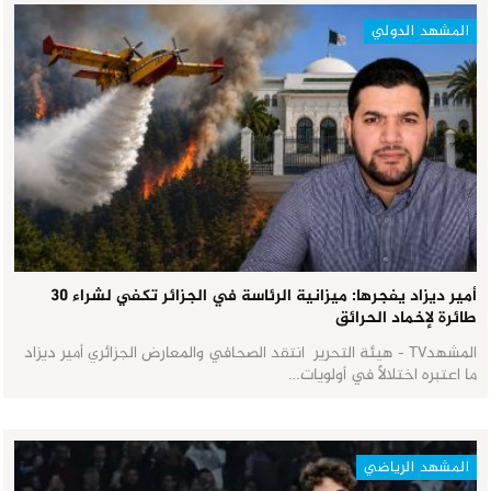
المشهد الدولي
أمير ديزاد يفجرها: ميزانية الرئاسة في الجزائر تكفي لشراء 30
طائرة لإخماد الحرائق
المشهدTV - هيئة التحرير انتقد الصحافي والمعارض الجزائري أمير ديزاد
ما اعتبره اختلالاً في أولويات…
المشهد الرياضي