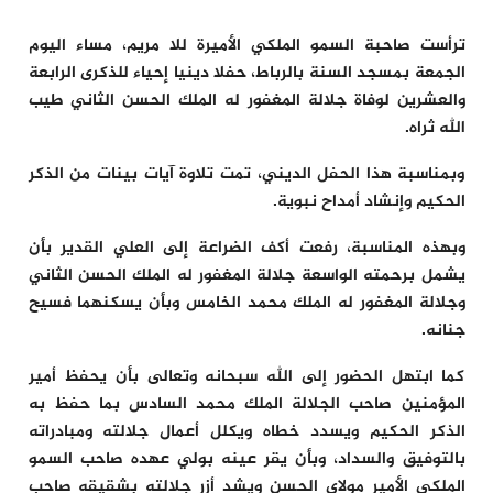
ترأست صاحبة السمو الملكي الأميرة للا مريم، مساء اليوم
الجمعة بمسجد السنة بالرباط، حفلا دينيا إحياء للذكرى الرابعة
والعشرين لوفاة جلالة المغفور له الملك الحسن الثاني طيب
الله ثراه.
وبمناسبة هذا الحفل الديني، تمت تلاوة آيات بينات من الذكر
الحكيم وإنشاد أمداح نبوية.
وبهذه المناسبة، رفعت أكف الضراعة إلى العلي القدير بأن
يشمل برحمته الواسعة جلالة المغفور له الملك الحسن الثاني
وجلالة المغفور له الملك محمد الخامس وبأن يسكنهما فسيح
جنانه.
كما ابتهل الحضور إلى الله سبحانه وتعالى بأن يحفظ أمير
المؤمنين صاحب الجلالة الملك محمد السادس بما حفظ به
الذكر الحكيم ويسدد خطاه ويكلل أعمال جلالته ومبادراته
بالتوفيق والسداد، وبأن يقر عينه بولي عهده صاحب السمو
الملكي الأمير مولاي الحسن ويشد أزر جلالته بشقيقه صاحب