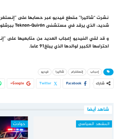
نشرت “شاكيرا” مقطع فيديو عبر حسابها على ”إنستغرام”
شديد، الذي يرقد في مستشفى Teknon-Quirón ببرشلونة منذ أسبوعين.
و قد لقي الفيديو إعجاب العديد من متابعيها على ”إنست
احترامها الكبير لوالدها الذي يبلغ91 عاما.
إعجاب
إنستغرام
شاكيرا
فيديو
شارك
Facebook
Twitter
Google+
شاهد أيضا
المشهد السياسي
حوادث