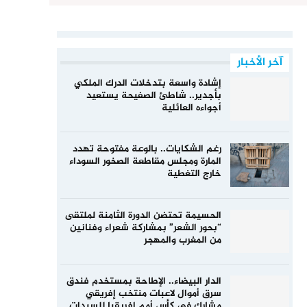
آخر الأخبار
إشادة واسعة بتدخلات الدرك الملكي
بأجدير.. شاطئ الصفيحة يستعيد
أجواءه العائلية
رغم الشكايات.. بالوعة مفتوحة تهدد
المارة ومجلس مقاطعة الصخور السوداء
خارج التغطية
الحسيمة تحتضن الدورة الثامنة لملتقى
“بحور الشعر” بمشاركة شعراء وفنانين
من المغرب والمهجر
الدار البيضاء.. الإطاحة بمستخدم فندق
سرق أموال لاعبات منتخب إفريقي
مشارك في كأس أمم إفريقيا للسيدات