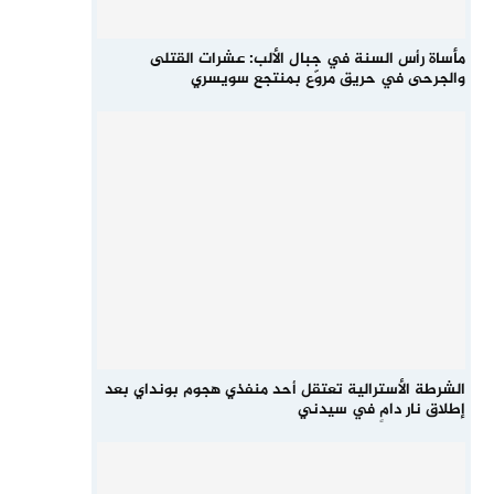
مأساة رأس السنة في جبال الألب: عشرات القتلى
والجرحى في حريق مروّع بمنتجع سويسري
الشرطة الأسترالية تعتقل أحد منفذي هجوم بونداي بعد
إطلاق نار دامٍ في سيدني