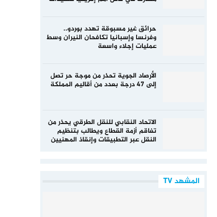
حرائق غير مسبوقة تهدد بوردو..
وفرنسا وإسبانيا تكافحان النيران وسط
عمليات إجلاء واسعة
الأرصاد الجوية تحذر من موجة حر تصل
إلى 47 درجة بعدد من أقاليم المملكة
الاتحاد النقابي للنقل الطرقي يحذر من
تفاقم أزمة القطاع ويطالب بتنظيم
النقل عبر التطبيقات وإنقاذ المهنيين
المشهد TV