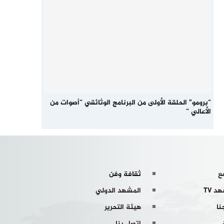
“برومو” الحلقة الأولى من البرنامج الوثائقي “أصوات من
الأعالي “
ع
ثقافة وفن
د TV
المشهد الدولي
نا
هيئة التحرير
اتصل بنا