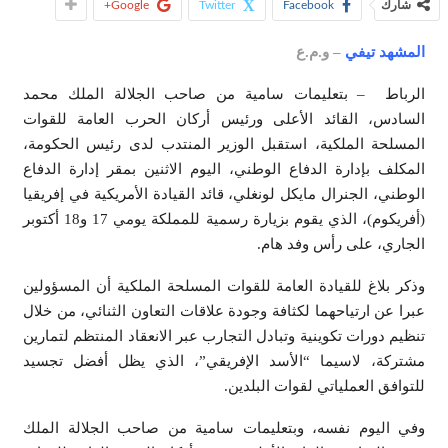
شارك
Facebook
Twitter
Google+
المشهد تيفي
– و.م.ع
الرباط – بتعليمات سامية من صاحب الجلالة الملك محمد
السادس، القائد الأعلى ورئيس أركان الحرب العامة للقوات
المسلحة الملكية، استقبل الوزير المنتدب لدى رئيس الحكومة،
المكلف بإدارة الدفاع الوطني، اليوم الاثنين بمقر إدارة الدفاع
الوطني، الجنرال مايكل لونغلي، قائد القيادة الأمريكية في إفريقيا
(أفريكوم)، الذي يقوم بزيارة رسمية للمملكة يومي 17 و18 أكتوبر
الجاري، على رأس وفد هام.
وذكر بلاغ للقيادة العامة للقوات المسلحة الملكية أن المسؤولين
عبرا عن ارتياحهما لكثافة وجودة علاقات التعاون الثنائي، من خلال
تنظيم دورات تكوينية وتبادل التجارب عبر الانعقاد المنتظم لتمارين
مشتركة، لاسيما “الأسد الإفريقي”، الذي يظل أفضل تجسيد
للتوافق العملياتي لقوات البلدين.
وفي اليوم نفسه، وبتعليمات سامية من صاحب الجلالة الملك