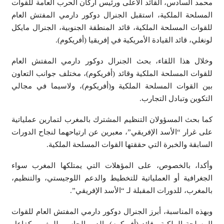
محمد السادس، القائد الأعلى ورئيس أركان الحرب العامة للقوات
المسلحة الملكية، استقبل الجنرال دوكور دارمي المفتش العام
للقوات المسلحة الملكية، قائد المنطقة الجنوبية، الجنرال مايكل
لونغلي، قائد القيادة الأمريكية في إفريقيا (أفريكوم).
وخلال هذا اللقاء، بحث الجنرال دوكور دارمي المفتش العام
للقوات المسلحة الملكية وقائد (أفريكوم)، مختلف جوانب التعاون
بين القوات المسلحة الملكية و(أفريكوم)، ولاسيما في مجالي
التكوين وتبادل التجارب.
كما بحث المسؤولان التنظيم المشترك بالمغرب لتمارين عملياتية
على غرار “الأسد الإفريقي”، معبرين عن ارتياحهما لنجاح الدورات
السابقة والخبرة التي حققتها القوات المسلحة الملكية.
وأكدا، بالخصوص، على المؤهلات التي يمتلكها المغرب سواء
الجغرافية أو العملياتية للتخطيط والدعم اللوجيستي، والتنظيم،
بالمغرب، للدورات المقبلة لـ “الأسد الإفريقي”.
وبهذه المناسبة، أبرز الجنرال دوكور دارمي المفتش العام للقوات
المسلحة الملكية وقائد (أفريكوم)، الدور الحاسم للمغرب كفاعل