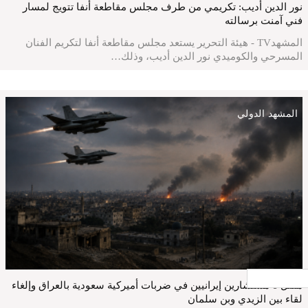
نور الدين أديب: تكريمي من طرف مجلس مقاطعة أنفا تتويج لمسار
فني آمنت برسالته
المشهدTV - هيئة التحرير يستعد مجلس مقاطعة أنفا لتكريم الفنان
المسرحي والكوميدي نور الدين أديب، وذلك…
المشهد الدولي
جار التحميل ...
مقتل 6 مستشارين إيرانيين في ضربات أميركية سعودية بالعراق وإلغاء
لقاء بين الزيدي وبن سلمان