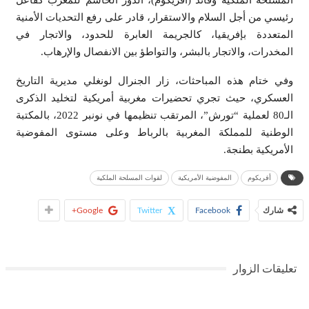
رئيسي من أجل السلام والاستقرار، قادر على رفع التحديات الأمنية
المتعددة بإفريقيا، كالجريمة العابرة للحدود، والاتجار في
المخدرات، والاتجار بالبشر، والتواطؤ بين الانفصال والإرهاب.
وفي ختام هذه المباحثات، زار الجنرال لونغلي مديرية التاريخ
العسكري، حيث تجري تحضيرات مغربية أمريكية لتخليد الذكرى
الـ80 لعملية “تورش”، المرتقب تنظيمها في نونبر 2022، بالمكتبة
الوطنية للمملكة المغربية بالرباط وعلى مستوى المفوضية
الأمريكية بطنجة.
أفريكوم
المفوضية الأمريكية
لقوات المسلحة الملكية
شارك
Facebook
Twitter
Google+
تعليقات الزوار