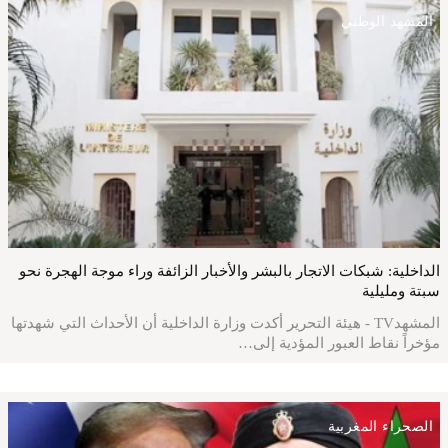
المشهد الوطني
الداخلية: شبكات الاتجار بالبشر والأخبار الزائفة وراء موجة الهجرة نحو
سبتة ومليلية
المشهدTV - هيئة التحرير أكدت وزارة الداخلية أن الأحداث التي شهدتها
مؤخراً نقاط العبور المؤدية إلى…
الصحراء المغربية