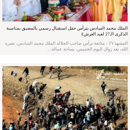
الملك محمد السادس يترأس حفل استقبال رسمي بالمضيق بمناسبة
الذكرى الـ27 لعيد العرش٤
المشهدTV - متابعة ترأس صاحب الجلالة الملك محمد السادس، نصره
الله، بعد زوال اليوم الخميس، بساحة عمالة…
المشهد السياسي