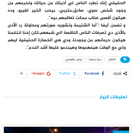
الحقيقي إنك تطرد الناس لي أذيتك من حياتك وتحرمهم من
وجود شخص سوي، صادق،متربي، بيحب الخير لغيرو، وده
هيكون أقصى عقاب ممكت تعاقبهم بيه”.
و تضمن أيضا :”أما الشتيمة وتشويه صورتهم ومحاولة رد الأذى
بالأذى دي تصرفات الناس الناقصة الي شبههم،لكن إحنا انتقمنا
هيكون حرمانهم من وجودنا، ودي هي الخسارة الحقيقية ليهم
ولي مع الوقت هيفهموها وهيندمو عليها أشد الندم”.
انتقام
دنيا باطما
ليلى طاوسي
شارك
Facebook
Twitter
Google+
تعليقات الزوار