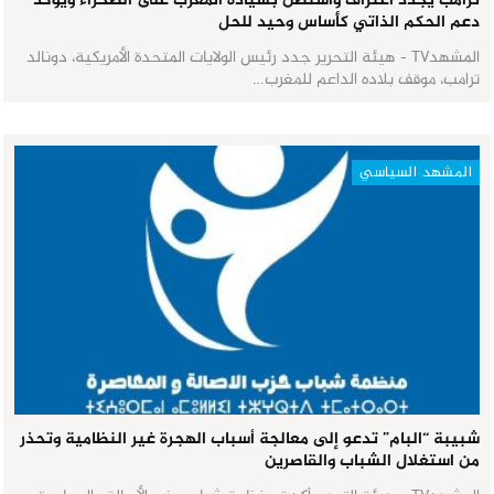
ترامب يجدد اعتراف واشنطن بسيادة المغرب على الصحراء ويؤكد
دعم الحكم الذاتي كأساس وحيد للحل
المشهدTV - هيئة التحرير جدد رئيس الولايات المتحدة الأمريكية، دونالد
ترامب، موقف بلاده الداعم للمغرب…
المشهد السياسي
شبيبة “البام” تدعو إلى معالجة أسباب الهجرة غير النظامية وتحذر
من استغلال الشباب والقاصرين