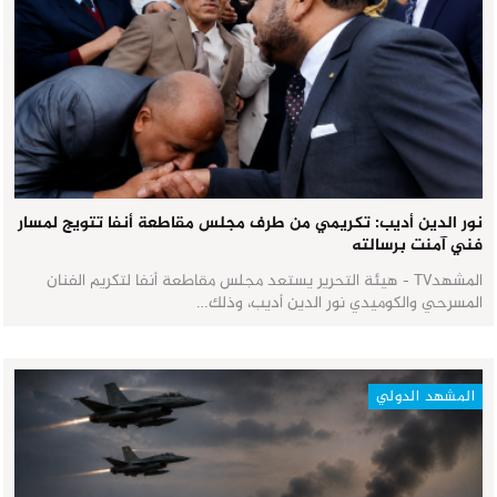
نور الدين أديب: تكريمي من طرف مجلس مقاطعة أنفا تتويج لمسار
فني آمنت برسالته
المشهدTV - هيئة التحرير يستعد مجلس مقاطعة أنفا لتكريم الفنان
المسرحي والكوميدي نور الدين أديب، وذلك…
المشهد الدولي