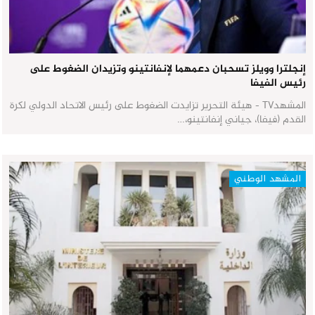
إنجلترا وويلز تسحبان دعمهما لإنفانتينو وتزيدان الضغوط على
رئيس الفيفا
المشهدTV - هيئة التحرير تزايدت الضغوط على رئيس الاتحاد الدولي لكرة
القدم (فيفا)، جياني إنفانتينو،…
المشهد الوطني