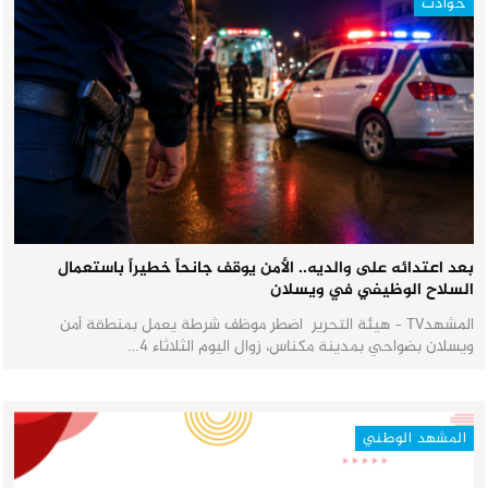
حوادث
بعد اعتدائه على والديه.. الأمن يوقف جانحاً خطيراً باستعمال
السلاح الوظيفي في ويسلان
المشهدTV - هيئة التحرير اضطر موظف شرطة يعمل بمنطقة أمن
ويسلان بضواحي بمدينة مكناس، زوال اليوم الثلاثاء 4…
المشهد الوطني