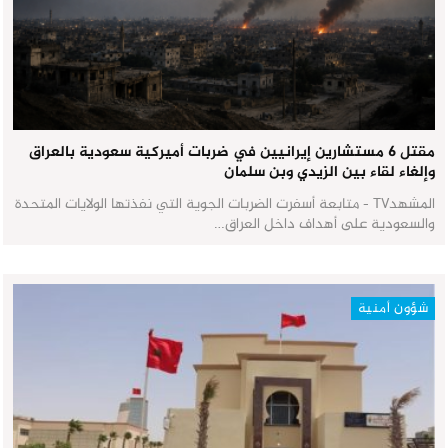
مقتل 6 مستشارين إيرانيين في ضربات أميركية سعودية بالعراق
وإلغاء لقاء بين الزيدي وبن سلمان
المشهدTV - متابعة أسفرت الضربات الجوية التي نفذتها الولايات المتحدة
والسعودية على أهداف داخل العراق…
شؤون أمنية