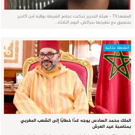
المشهدTV - هيئة التحرير تمكنت عناصر الشرطة بولاية أمن أكادير
بتنسيق مع نظيرتها بمراكش، اليوم الثلاثاء…
أنشطة ملكية
الملك محمد السادس يوجه غدًا خطابًا إلى الشعب المغربي
بمناسبة عيد العرش