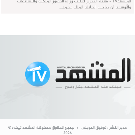
المشهدTV - هيئة التحرير أعلنت وزارة القصور الملكية والتشريفات
والأوسمة أن صاحب الجلالة الملك محمد…
مدير النشر : توفيق المويني / جميع الحقوق محفوظة المشهد تيفي ©
2026