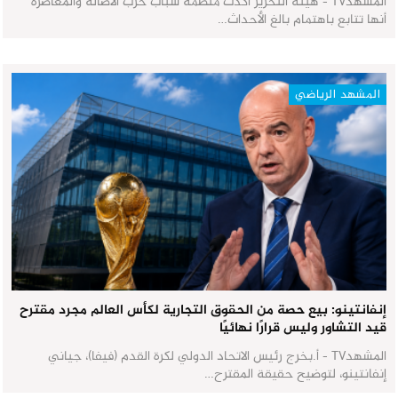
المشهدTV - هيئة التحرير أكدت منظمة شباب حزب الأصالة والمعاصرة
أنها تتابع باهتمام بالغ الأحداث…
المشهد الرياضي
إنفانتينو: بيع حصة من الحقوق التجارية لكأس العالم مجرد مقترح
قيد التشاور وليس قرارًا نهائيًا
المشهدTV - أ.بخرج رئيس الاتحاد الدولي لكرة القدم (فيفا)، جياني
إنفانتينو، لتوضيح حقيقة المقترح…